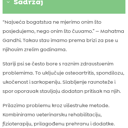
Sadržaj
3
Zašto je rehabilitacija ključna u zlatnim
“Najveća bogatstva ne mjerimo onim što

godinama psa
posjedujemo, nego onim što čuvamo.” — Mahatma
Procjena stanja: kako zajedno s

Gandhi. Takav stav imamo prema brizi za pse u
veterinarom postaviti realne ciljeve
njihovim zrelim godinama.
mogućnosti rehabilitacije za starije pse

Kućne vježbe koje možemo provoditi
Stariji psi se često bore s raznim zdravstvenim

svakodnevno
problemima. To uključuje osteoartritis, spondilozu,
Upravljanje boli i upalom bez kompromisa

ukočenost i sarkopeniju. Slabljenje ravnoteže i
za sigurnost
spor oporavak stavljaju dodatan pritisak na njih.
Prehrana i suplementacija kao oslonac

rehabilitaciji
Prilazimo problemu kroz višestruke metode.
CricksyDog rješenja: hrana i dodaci koji

Kombiniramo veterinarsku rehabilitaciju,
podržavaju oporavak
fizioterapiju, prilagođenu prehranu i dodatke.