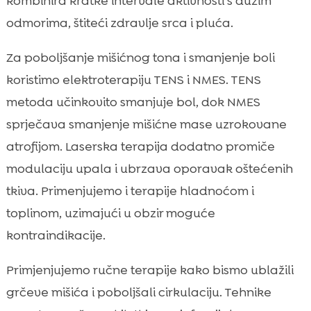
kombinira kratke intervale aktivnosti s dužim
odmorima, štiteći zdravlje srca i pluća.
Za poboljšanje mišićnog tona i smanjenje boli
koristimo elektroterapiju TENS i NMES. TENS
metoda učinkovito smanjuje bol, dok NMES
sprječava smanjenje mišićne mase uzrokovane
atrofijom. Laserska terapija dodatno promiče
modulaciju upala i ubrzava oporavak oštećenih
tkiva. Primenjujemo i terapije hladnoćom i
toplinom, uzimajući u obzir moguće
kontraindikacije.
Primjenjujemo ručne terapije kako bismo ublažili
grčeve mišića i poboljšali cirkulaciju. Tehnike