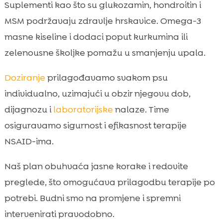
Suplementi kao što su glukozamin, hondroitin i
MSM podržavaju zdravlje hrskavice. Omega-3
masne kiseline i dodaci poput kurkumina ili
zelenousne školjke pomažu u smanjenju upala.
Doziranje
prilagođavamo svakom psu
individualno, uzimajući u obzir njegovu dob,
dijagnozu i
laboratorijske
nalaze. Time
osiguravamo sigurnost i efikasnost terapije
NSAID-ima.
Naš plan obuhvaća jasne korake i redovite
preglede, što omogućava prilagodbu terapije po
potrebi. Budni smo na promjene i spremni
intervenirati pravodobno.