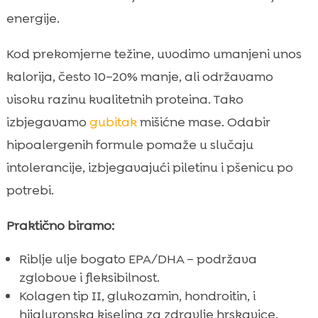
energije.
Kod prekomjerne težine, uvodimo umanjeni unos
kalorija, često 10–20% manje, ali održavamo
visoku razinu kvalitetnih proteina. Tako
izbjegavamo
gubitak
mišićne mase. Odabir
hipoalergenih formule pomaže u slučaju
intolerancije, izbjegavajući piletinu i pšenicu po
potrebi.
Praktično biramo:
Riblje ulje bogato EPA/DHA – podržava
zglobove i fleksibilnost.
Kolagen tip II, glukozamin, hondroitin, i
hijaluronska kiselina za zdravlje hrskavice.