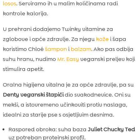
losos
. Serviramo ih u malim količinama radi
kontrole kalorija.
U prehrani dodajemo Twinky vitamine za
zglobove i opće zdravlje. Za njegu
kože
i šapa
koristimo Chloé
šampon
i
balzam
. Ako pas odbija
suhu hranu, nudimo
Mr. Easy
veganski preljev koji
stimulira apetit.
Oralna higijena vitalna je za opće zdravlje, pa su
Denty veganski štapići
dio svakodnevice. Oni su
mekši, a istovremeno učinkoviti protiv naslaga,
idealni za starije pse s osjetljivim desnima.
Raspored obroka: suha baza
Juliet Chucky Ted
uz potreban proteinski profil.