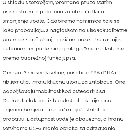
U skladu s terapijom, prehrana pruža starim
psima što im je potrebno za obnovu tkiva i
smanjenje upale. Odabiremo namirnice koje se
lako probavljaju, s naglaskom na visokokvalitetne
proteine za očuvanje mišićne mase. U suradnji s
veterinarom, proteinima prilagođavamo količine
prema bubrežnoj funkciji psa.
Omega-3 masne kiseline, posebice EPA i DHA iz
ribljeg ulja, igraju ključnu ulogu za zglobove. One
poboljšavaju mobilnost kod osteoartritisa.
Dodatak vlakana iz bundeve ili cikorije jača
crijevnu barijeru, omogućavajući stabilnu
probavu. Dostupnost vode je obavezna, a hranu
serviramo u 2–3 manja obroka za održavanje