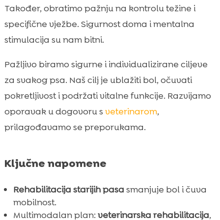
Kontrola tjelesne težine i prilagodba

Također, obratimo pažnju na kontrolu težine i
aktivnosti
specifične vježbe. Sigurnost doma i mentalna
Sigurnost u domu: ergonomska pomagala i

stimulacija su nam bitni.
prevencija padova
Kardiovaskularni i respiratorni trening za

Pažljivo biramo sigurne i individualizirane ciljeve
starije pse
za svakog psa. Naš cilj je ublažiti bol, očuvati
Mentalna stimulacija i emocije: kognitivna

pokretljivost i podržati vitalne funkcije. Razvijamo
rehabilitacija
oporavak u dogovoru s
veterinarom
,
Postoperativna rehabilitacija kod starijih

pasa
prilagođavamo se preporukama.
Praćenje napretka: metrike koje nam

pomažu donositi odluke
Ključne napomene
Suradnja tima: vlasnik, veterinar,

fizioterapeut i nutricionist
Rehabilitacija starijih pasa
smanjuje bol i čuva
Zaključak

mobilnost.
FAQ
Multimodalan plan:
veterinarska rehabilitacija
,
