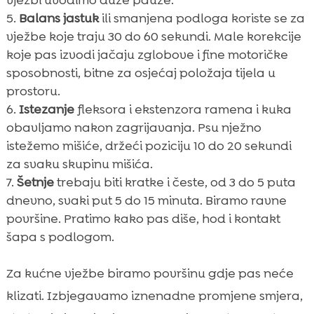
vježbi uvodimo duže pauze.
Balans jastuk
ili smanjena podloga koriste se za
vježbe koje traju 30 do 60 sekundi. Male korekcije
koje pas izvodi jačaju zglobove i fine motoričke
sposobnosti, bitne za osjećaj položaja tijela u
prostoru.
Istezanje
fleksora i ekstenzora ramena i kuka
obavljamo nakon zagrijavanja. Psu nježno
istežemo mišiće, držeći poziciju 10 do 20 sekundi
za svaku skupinu mišića.
Šetnje
trebaju biti kratke i česte, od 3 do 5 puta
dnevno, svaki put 5 do 15 minuta. Biramo ravne
površine. Pratimo kako pas diše, hod i kontakt
šapa s podlogom.
Za kućne vježbe biramo površinu gdje pas neće
klizati. Izbjegavamo iznenadne promjene smjera,