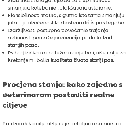
Stabilnost i snaga: vježbe za trup i kukove
smanjuju kolebanje i olakšavaju ustajanje.
Fleksibilnost: kratka, sigurna istezanja smanjuju
jutarnju ukočenost kod
osteoartritis pas
tegoba.
Izdržljivost: postupno povećanje trajanja
aktivnosti pomaže
prevencija padova kod
starijih pasa
.
Psiho-fizička ravnoteža: manje boli, više volje za
kretanjem i bolja
kvaliteta života stariji pas
.
Procjena stanja: kako zajedno s
veterinarom postaviti realne
ciljeve
Prvi korak ka cilju uključuje detaljnu anamnezu i