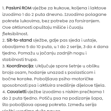
Pasivni ROM
vježbe za kukove, koljena i laktove
izvodimo 1 do 2 puta dnevno. Izvodimo polagane
pokrete lukovima, bez potrebe za forsiranjem.
Ove aktivnosti opuštaju mišiće i čuvaju
fleksibilnost.
Sit-to-stand
vježbe, gdje pas sjeda i ustaje,
obavljamo 5 do 10 puta, u 1 do 2 serije, 3 do 4 dana
tjedno. Pomažu u jačanju zadnjih nogu i
stabilnosti trupa.
Koordinacija
: Uključuje spore šetnje u obliku
broja osam, hodanje unazad s poslasticom i
bočne korake. Poboljšava psiho-motoričke
sposobnosti psa i aktivira središnje dijelove tijela.
Cavaletti
vježbe izvodimo s niskim prečkama 1
do 2 puta tjedno. Potiču psa na podizanje šapa,
što poboljšava opseg pokreta. Između serija