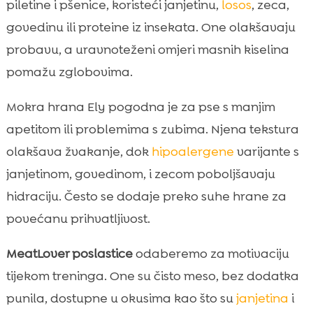
piletine i pšenice, koristeći janjetinu,
losos
, zeca,
govedinu ili proteine iz insekata. One olakšavaju
probavu, a uravnoteženi omjeri masnih kiselina
pomažu zglobovima.
Mokra hrana Ely pogodna je za pse s manjim
apetitom ili problemima s zubima. Njena tekstura
olakšava žvakanje, dok
hipoalergene
varijante s
janjetinom, govedinom, i zecom poboljšavaju
hidraciju. Često se dodaje preko suhe hrane za
povećanu prihvatljivost.
MeatLover poslastice
odaberemo za motivaciju
tijekom treninga. One su čisto meso, bez dodatka
punila, dostupne u okusima kao što su
janjetina
i