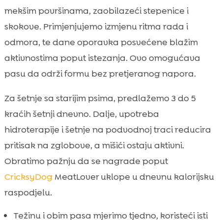
mekšim površinama, zaobilazeći stepenice i
skokove. Primjenjujemo izmjenu ritma rada i
odmora, te dane oporavka posvećene blažim
aktivnostima poput istezanja. Ovo omogućava
pasu da održi formu bez pretjeranog napora.
Za šetnje sa starijim psima, predlažemo 3 do 5
kraćih šetnji dnevno. Dalje, upotreba
hidroterapije i šetnje na podvodnoj traci reducira
pritisak na zglobove, a mišići ostaju aktivni.
Obratimo pažnju da se nagrade poput
CricksyDog
MeatLover uklope u dnevnu kalorijsku
raspodjelu.
Težinu i obim pasa mjerimo tjedno, koristeći isti