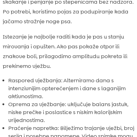
skakanje i penjanje po stepenicama bez nadzora.
Po potrebi, koristimo pojas za podupiranje kada
jačamo stražnje noge psa.
Istezanje je najbolje raditi kada je pas u stanju
mirovanja i opušten. Ako pas pokaže otpor ili
znakove boli, prilagodimo amplitudu pokreta ili
prekinemo vježbu.
Raspored vježbanja: Alterniramo dana s
intenzivnijim opterećenjem i dane s laganijim
aktivnostima.
Oprema za vježbanje: uključuje balans jastuk,
niske prečke i poslastice s niskim kalorijskim
vrijednostima.
Praćenje napretka: Bilježimo trajanje vježbi, broj
serija i posebne napomene. Video snimke mogu