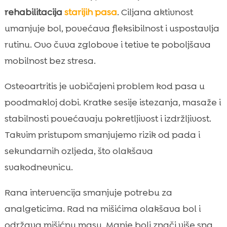
rehabilitacija
starijih pasa
. Ciljana aktivnost
umanjuje bol, povećava fleksibilnost i uspostavlja
rutinu. Ovo čuva zglobove i tetive te poboljšava
mobilnost bez stresa.
Osteoartritis je uobičajeni problem kod pasa u
poodmakloj dobi. Kratke sesije istezanja, masaže i
stabilnosti povećavaju pokretljivost i izdržljivost.
Takvim pristupom smanjujemo rizik od pada i
sekundarnih ozljeda, što olakšava
svakodnevnicu.
Rana intervencija smanjuje potrebu za
analgeticima. Rad na mišićima olakšava bol i
održava mišićnu masu. Manje boli znači više sna,