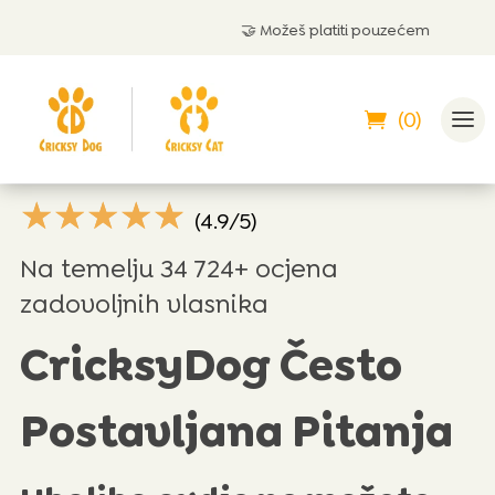
🤝 Možeš platiti pouzećem
(0)
☆
☆
☆
☆
☆
(4.9/5)
Na temelju 34 724+ ocjena
zadovoljnih vlasnika
CricksyDog Često
Postavljana Pitanja