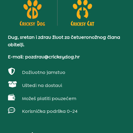
Dug, sretan i zdrav život za četveronožnog člana
obitelji.
E-mail: pozdrav@cricksydog.hr

Doživotno jamstvo

Uštedi na dostavi

Možeš platiti pouzećem

Korisnička podrška 0–24