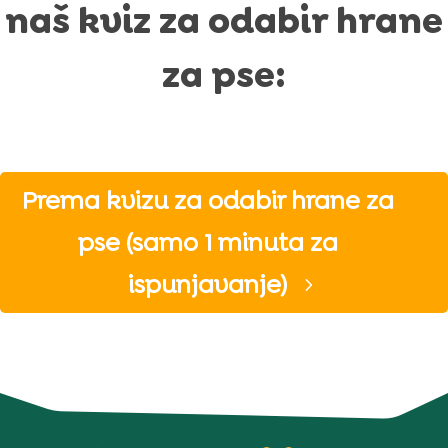
naš kviz za odabir hrane
za pse:
Prema kvizu za odabir hrane za
pse (samo 1 minuta za
ispunjavanje)