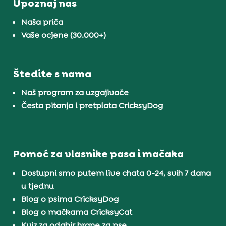
Upoznaj nas
Naša priča
Vaše ocjene (30.000+)
Štedite s nama
Naš program za uzgajivače
Česta pitanja i pretplata CricksyDog
Pomoć za vlasnike pasa i mačaka
Dostupni smo putem live chata 0-24, svih 7 dana
u tjednu
Blog o psima CricksyDog
Blog o mačkama CricksyCat
Kviz za odabir hrane za pse