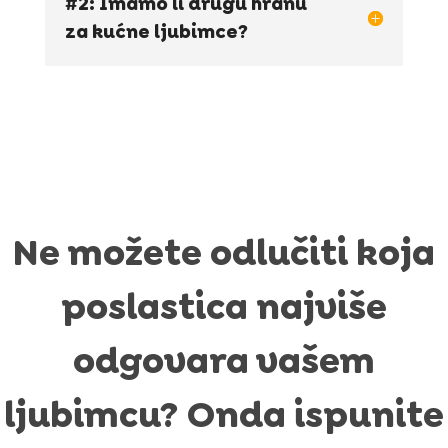
#2: Imamo li drugu hranu
za kućne ljubimce?
Ne možete odlučiti koja
poslastica najviše
odgovara vašem
ljubimcu? Onda ispunite