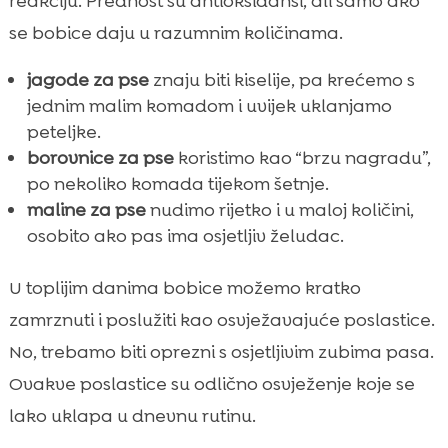
reakciju. Prednost su antioksidansi, ali samo ako
se bobice daju u razumnim količinama.
jagode za pse
znaju biti kiselije, pa krećemo s
jednim malim komadom i uvijek uklanjamo
peteljke.
borovnice za pse
koristimo kao “brzu nagradu”,
po nekoliko komada tijekom šetnje.
maline za pse
nudimo rijetko i u maloj količini,
osobito ako pas ima osjetljiv želudac.
U toplijim danima bobice možemo kratko
zamrznuti i poslužiti kao osvježavajuće poslastice.
No, trebamo biti oprezni s osjetljivim zubima pasa.
Ovakve poslastice su odlično osvježenje koje se
lako uklapa u dnevnu rutinu.