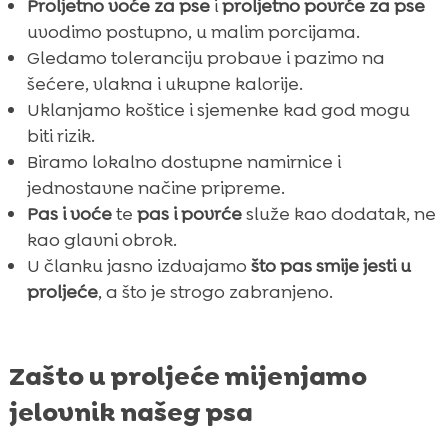
Proljetno voće za pse
i
proljetno povrće za pse
uvodimo postupno, u malim porcijama.
Gledamo toleranciju probave i pazimo na
šećere, vlakna i ukupne kalorije.
Uklanjamo koštice i sjemenke kad god mogu
biti rizik.
Biramo lokalno dostupne namirnice i
jednostavne načine pripreme.
Pas i voće
te
pas i povrće
služe kao dodatak, ne
kao glavni obrok.
U članku jasno izdvajamo
što pas smije jesti u
proljeće
, a što je strogo zabranjeno.
Zašto u proljeće mijenjamo
jelovnik našeg psa