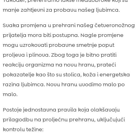
Također, preferiramo lakše međuobroke koji su
manje zahtjevni za probavu našeg ljubimca.
Svaka promjena u prehrani našeg četveronožnog
prijatelja mora biti postupna. Nagle promjene
mogu uzrokovati probavne smetnje poput
proljeva i plinova. Zbog toga je bitno pratiti
reakciju organizma na novu hranu, prateći
pokazatelje kao što su stolica, koža i energetska
razina ljubimca. Novu hranu uvodimo malo po
malo.
Postoje jednostavna pravila koja olakšavaju
prilagodbu na proljećnu prehranu, uključujući
kontrolu težine: