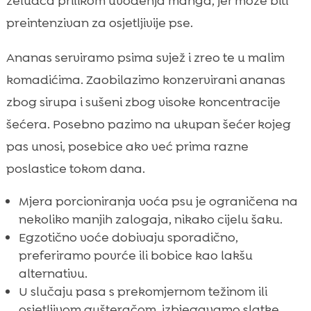
želudca prilikom uvođenja manga, jer može biti
preintenzivan za osjetljivije pse.
Ananas serviramo psima svjež i zreo te u malim
komadićima. Zaobilazimo konzervirani ananas
zbog sirupa i sušeni zbog visoke koncentracije
šećera. Posebno pazimo na ukupan šećer kojeg
pas unosi, posebice ako već prima razne
poslastice tokom dana.
Mjera porcioniranja voća psu je ograničena na
nekoliko manjih zalogaja, nikako cijelu šaku.
Egzotično voće dobivaju sporadično,
preferiramo povrće ili bobice kao lakšu
alternativu.
U slučaju pasa s prekomjernom težinom ili
osjetljivom gušteračom, izbjegavamo slatke