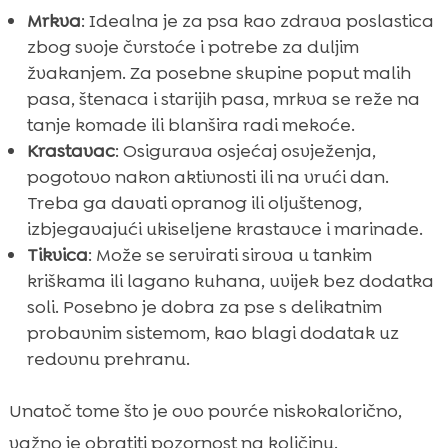
Mrkva
: Idealna je za psa kao zdrava poslastica
zbog svoje čvrstoće i potrebe za duljim
žvakanjem. Za posebne skupine poput malih
pasa, štenaca i starijih pasa, mrkva se reže na
tanje komade ili blanšira radi mekoće.
Krastavac
: Osigurava osjećaj osvježenja,
pogotovo nakon aktivnosti ili na vrući dan.
Treba ga davati opranog ili oljuštenog,
izbjegavajući ukiseljene krastavce i marinade.
Tikvica
: Može se servirati sirova u tankim
kriškama ili lagano kuhana, uvijek bez dodatka
soli. Posebno je dobra za pse s delikatnim
probavnim sistemom, kao blagi dodatak uz
redovnu prehranu.
Unatoč tome što je ovo povrće niskokalorično,
važno je obratiti pozornost na količinu.