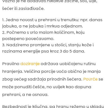
Važno je ne dodavati nikakve začine, soli, ulje,
šećer ili zaslađivače.
Jedna novost u prehrani u trenutku: npr. danas
jabuka, a ne jabuka i mrkva odjednom.
Počnemo s vrlo malom količinom, koju
postepeno povećavamo.
Nadziremo promjene u stolici, stanju kože i
razinama energije psa kroz 3 do 5 dana.
Pravilno
doziranje
održava uobičajenu rutinu
hranjenja. Veličina porcije voća obično je manja
zbog većeg sadržaja prirodnih šećera.
Povrće
se
može ponuditi češće, no uvijek kao dopuna
prehrani, a ne osnova.
Bezbednost je ključna, pa hranu režemo u skladu