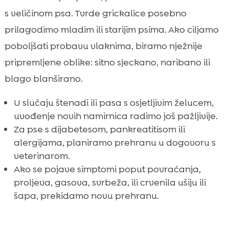
s veličinom psa. Tvrde grickalice posebno
prilagodimo mladim ili starijim psima. Ako ciljamo
poboljšati probavu vlaknima, biramo nježnije
pripremljene oblike: sitno sjeckano, naribano ili
blago blanširano.
U slučaju štenadi ili pasa s osjetljivim želucem,
uvođenje novih namirnica radimo još pažljivije.
Za pse s dijabetesom, pankreatitisom ili
alergijama, planiramo prehranu u dogovoru s
veterinarom.
Ako se pojave simptomi poput povraćanja,
proljeva, gasova, svrbeža, ili crvenila ušiju ili
šapa, prekidamo novu prehranu.