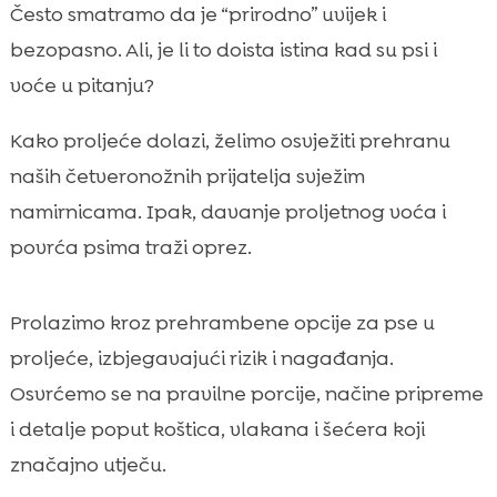
Zašto u proljeće mijenjamo jelovnik našeg
Često smatramo da je “prirodno” uvijek i

psa
bezopasno. Ali, je li to doista istina kad su psi i
Osnovna pravila sigurnog uvođenja voća i

voće u pitanju?
povrća psu
pas proljeće preporuka voća
Kako proljeće dolazi, želimo osvježiti prehranu

Jagode, borovnice i maline: proljetne
naših četveronožnih prijatelja svježim

bobice za pse
namirnicama. Ipak, davanje proljetnog voća i
Jabuka i kruška: jednostavan izbor iz

povrća psima traži oprez.
domaće trgovine
Banana, mango i ananas: egzotično voće u

Prolazimo kroz prehrambene opcije za pse u
kontroliranim porcijama
proljeće, izbjegavajući rizik i nagađanja.
Mrkva, krastavac i tikvica: lagano proljetno

povrće za grickanje
Osvrćemo se na pravilne porcije, načine pripreme
Špinat, blitva i zelena salata: zeleno lisnato
i detalje poput koštica, vlakana i šećera koji

povrće u praksi
značajno utječu.
Grašak, mahune i brokula: kada ih
