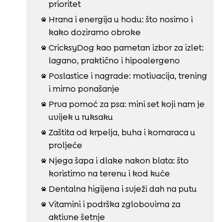
prioritet
Hrana i energija u hodu: što nosimo i

kako doziramo obroke
CricksyDog kao pametan izbor za izlet:

lagano, praktično i hipoalergeno
Poslastice i nagrade: motivacija, trening

i mirno ponašanje
Prva pomoć za psa: mini set koji nam je

uvijek u ruksaku
Zaštita od krpelja, buha i komaraca u

proljeće
Njega šapa i dlake nakon blata: što

koristimo na terenu i kod kuće
Dentalna higijena i svježi dah na putu

Vitamini i podrška zglobovima za

aktivne šetnje