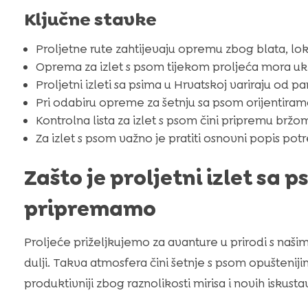
Ključne stavke
Proljetne rute zahtijevaju opremu zbog blata, lo
Oprema za izlet s psom tijekom proljeća mora uklju
Proljetni izleti sa psima u Hrvatskoj variraju od p
Pri odabiru opreme za šetnju sa psom orijentiramo
Kontrolna lista za izlet s psom čini pripremu bržom
Za izlet s psom važno je pratiti osnovni popis pot
Zašto je proljetni izlet sa 
pripremamo
Proljeće priželjkujemo za avanture u prirodi s naš
dulji. Takva atmosfera čini šetnje s psom opušteniji
produktivniji zbog raznolikosti mirisa i novih iskustav