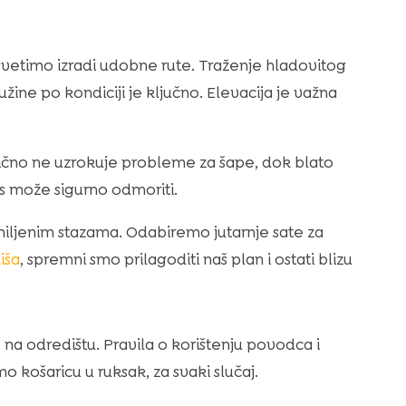
osvetimo izradi udobne rute. Traženje hladovitog
ine po kondiciji je ključno. Elevacija je važna
no ne uzrokuje probleme za šape, dok blato
as može sigurno odmoriti.
ljenim stazama. Odabiremo jutarnje sate za
iša
, spremni smo prilagoditi naš plan i ostati blizu
 na odredištu. Pravila o korištenju povodca i
 košaricu u ruksak, za svaki slučaj.