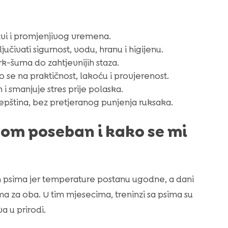
kvi i promjenjivog vremena.
čivati sigurnost, vodu, hranu i higijenu.
ark-šuma do zahtjevnijih staza.
 se na praktičnost, lakoću i provjerenost.
 i smanjuje stres prije polaska.
repština, bez pretjeranog punjenja ruksaka.
psom poseban i kako se mi
im psima jer temperature postanu ugodne, a dani
ma za oba. U tim mjesecima, treninzi sa psima su
a u prirodi.