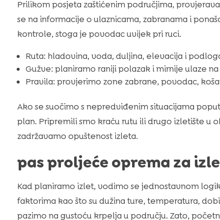
Prilikom posjeta zaštićenim područjima, provjerava
se na informacije o ulaznicama, zabranama i ponaš
kontrole, stoga je povodac uvijek pri ruci.
Ruta: hladovina, voda, duljina, elevacija i podlog
Gužve: planiramo raniji polazak i mirnije ulaze na 
Pravila: provjerimo zone zabrane, povodac, košari
Ako se suočimo s nepredviđenim situacijama poput p
plan. Pripremili smo kraću rutu ili drugo izletište 
zadržavamo opuštenost izleta.
pas proljeće oprema za izle
Kad planiramo izlet, vodimo se jednostavnom logi
faktorima kao što su dužina ture, temperatura, dobi
pazimo na gustoću krpelja u području. Zato, početn