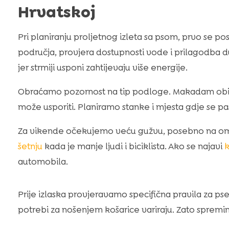
Hrvatskoj
Pri planiranju proljetnog izleta sa psom, prvo se p
područja, provjera dostupnosti vode i prilagodba duž
jer strmiji usponi zahtijevaju više energije.
Obraćamo pozornost na tip podloge. Makadam obič
može usporiti. Planiramo stanke i mjesta gdje se p
Za vikende očekujemo veću gužvu, posebno na omi
šetnju
kada je manje ljudi i biciklista. Ako se najavi
k
automobila.
Prije izlaska provjeravamo specifična pravila za pse
potrebi za nošenjem košarice variraju. Zato spremimo