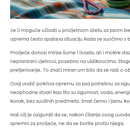
Je li moguće uživati u proljetnom izletu sa psom 
oprema često spašava situaciju kada se suočimo 
Proljeće donosi mirise šume i livada, ali i mokre staz
neplanirani vjetrovi, posebno na vidikovcima. Stoga,
pretjerivanje. To znači miran um bilo da se radi o ob
Ovaj vodič pokriva opremu za psa potrebnu za sigu
neophodne stvari kao što su sigurnost, voda, energij
korak, bez suvišnih predmeta. Imat ćemo i jasnu kont
Naš cilj je osigurati da se, nakon čitanja ovog uvo
spremni za proljeće, ne da se borite protiv njega.