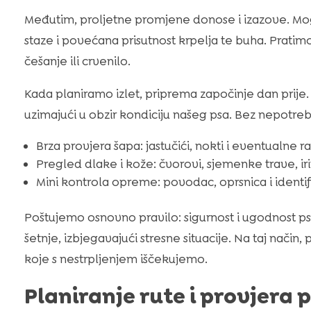
Međutim, proljetne promjene donose i izazove. Mo
staze i povećana prisutnost krpelja te buha. Pratim
češanje ili crvenilo.
Kada planiramo izlet, priprema započinje dan prije
uzimajući u obzir kondiciju našeg psa. Bez nepotre
Brza provjera šapa: jastučići, nokti i eventualne r
Pregled dlake i kože: čvorovi, sjemenke trave, iri
Mini kontrola opreme: povodac, oprsnica i identif
Poštujemo osnovno pravilo: sigurnost i ugodnost psa 
šetnje, izbjegavajući stresne situacije. Na taj način
koje s nestrpljenjem iščekujemo.
Planiranje rute i provjera p