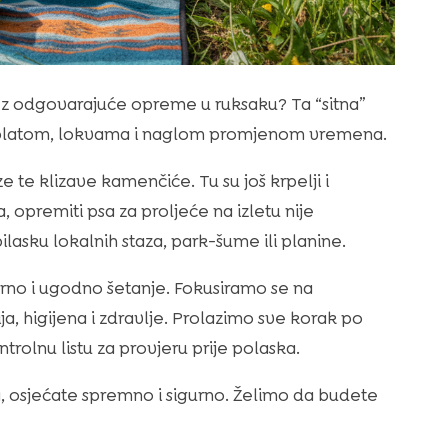
bez odgovarajuće opreme u ruksaku? Ta “sitna”
s blatom, lokvama i naglom promjenom vremena.
e te klizave kamenčiće. Tu su još krpelji i
 opremiti psa za proljeće na izletu nije
ilasku lokalnih staza, park-šume ili planine.
rno i ugodno šetanje. Fokusiramo se na
a, higijena i zdravlje. Prolazimo sve korak po
rolnu listu za provjeru prije polaska.
da, osjećate spremno i sigurno. Želimo da budete