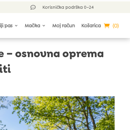
Korisnička podrška 0–24

(0)
iji pas
Mačka
Moj račun
Košarica
eće – osnovna oprema
iti