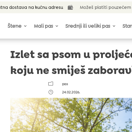
tna dostava na kućnu adresu
Možeš platiti pouzećem

Štene
Mali pas
Srednji ili veliki pas
Star
Izlet sa psom u prolj
koju ne smiješ zaborav
m
pas
}
24.02.2026.