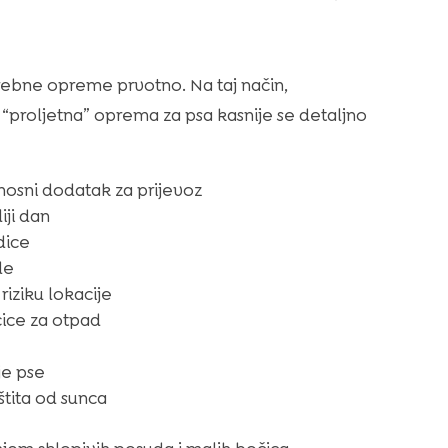
rebne opreme prvotno. Na taj način,
“proljetna” oprema za psa kasnije se detaljno
rnosni dodatak za prijevoz
iji dan
dice
de
riziku lokacije
ćice za otpad
je pse
štita od sunca