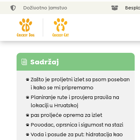
Doživotno jamstvo
Bespla


Sadržaj
i
Zašto je proljetni izlet sa psom poseban

i kako se mi pripremamo
Planiranje rute i provjera pravila na

lokaciji u Hrvatskoj
pas proljeće oprema za izlet

Povodac, oprsnica i sigurnost na stazi

Voda i posude za put: hidratacija kao
