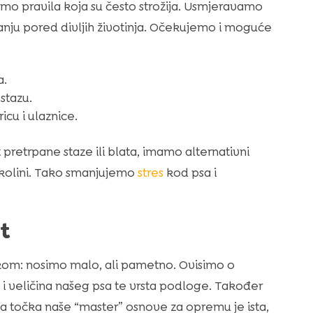
mo pravila koja su često strožija. Usmjeravamo
anju pored divljih životinja. Očekujemo i moguće
a.
stazu.
cu i ulaznice.
retrpane staze ili blata, imamo alternativni
u okolini. Tako smanjujemo
stres
kod psa i
t
kom: nosimo malo, ali pametno. Ovisimo o
 i veličina našeg psa te vrsta podloge. Također
a točka naše “master” osnove za opremu je ista,