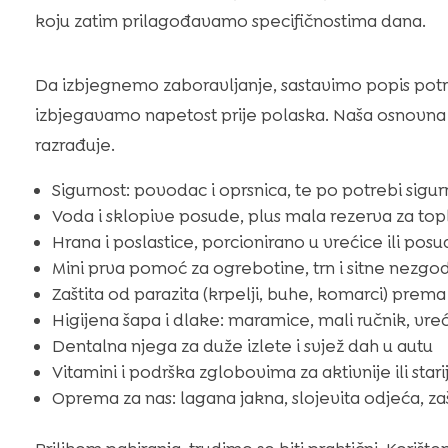
koju zatim prilagođavamo specifičnostima dana.
Da izbjegnemo zaboravljanje, sastavimo popis pot
izbjegavamo napetost prije polaska. Naša osnovna 
razrađuje.
Sigurnost: povodac i oprsnica, te po potrebi sigu
Voda i sklopive posude, plus mala rezerva za topl
Hrana i poslastice, porcionirano u vrećice ili posu
Mini prva pomoć za ogrebotine, trn i sitne nezgo
Zaštita od parazita (krpelji, buhe, komarci) prema 
Higijena šapa i dlake: maramice, mali ručnik, vre
Dentalna njega za duže izlete i svjež dah u autu
Vitamini i podrška zglobovima za aktivnije ili stari
Oprema za nas: lagana jakna, slojevita odjeća, za