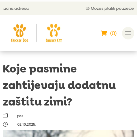
🤝 Možeš platiti pouzećem
(0)
Koje pasmine
zahtijevaju dodatnu
zaštitu zimi?
m
pas
}
02.10.2025.