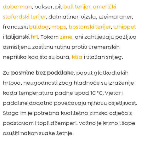
doberman
, bokser, pit
bull terijer
,
američki
stafordski terijer
, dalmatiner, vizsla, weimaraner,
francuski
buldog
,
mops
,
bostonski terijer
,
whippet
i
talijanski
hrt
. Tokom
zime
, oni zahtijevaju pažljivo
osmišljenu zaštitnu rutinu protiv vremenskih
neprilika kao što su bura,
kiša
i vlažan snijeg.
Za
pasmine bez poddlake
, poput glatkodlakih
hrtova, neugodnosti zbog hladnoće su izraženije
kada temperatura padne ispod 10 °C. Vjetar i
padaline dodatno povećavaju njihovu osjetljivost.
Stoga im je potrebna kvalitetna zimska odjeća s
podstavom i topli džemperi. Važno je krzno i šape
osušiti nakon svake šetnje.