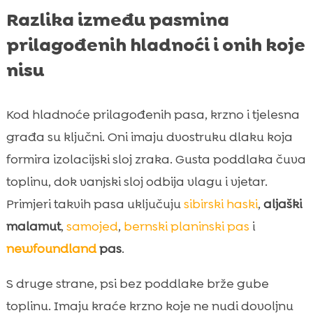
Razlika između pasmina
prilagođenih hladnoći i onih koje
nisu
Kod hladnoće prilagođenih pasa, krzno i tjelesna
građa su ključni. Oni imaju dvostruku dlaku koja
formira izolacijski sloj zraka. Gusta poddlaka čuva
toplinu, dok vanjski sloj odbija vlagu i vjetar.
Primjeri takvih pasa uključuju
sibirski haski
,
aljaški
malamut
,
samojed
,
bernski planinski pas
i
newfoundland
pas
.
S druge strane, psi bez poddlake brže gube
toplinu. Imaju kraće krzno koje ne nudi dovoljnu