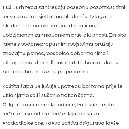
I uši i vrh repa zahtijevaju posebnu pozornost zimi
jer su izrazito osjetljivi na hladnoću. Izlaganje
hladnoći treba biti kratko i dinamično, s
uobičajenim zagrijavanjem prije aktivnosti. Zimske
jakne s vodonepropusnim svojstvima pružaju
značajnu pomoć, posebice dobermanima i
whippetima, dok talijanski hrti trebaju dodatnu
brigu i suho okruženje po povratku.
Zaštita šapa uključuje upotrebu balzama prije te
uklanjanje soli i sušenje nakon šetnje.
Odgovarajuće zimske odjeće, koje suhe i štite
leđa te prsa od hladnoće, ključne su za
kratkodlake pse. Takva zaštita osigurava lakše