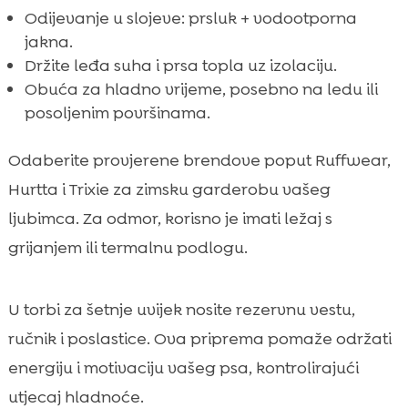
Odijevanje u slojeve: prsluk + vodootporna
jakna.
Držite leđa suha i prsa topla uz izolaciju.
Obuća za hladno vrijeme, posebno na ledu ili
posoljenim površinama.
Odaberite provjerene brendove poput Ruffwear,
Hurtta i Trixie za zimsku garderobu vašeg
ljubimca. Za odmor, korisno je imati ležaj s
grijanjem ili termalnu podlogu.
U torbi za šetnje uvijek nosite rezervnu vestu,
ručnik i poslastice. Ova priprema pomaže održati
energiju i motivaciju vašeg psa, kontrolirajući
utjecaj hladnoće.