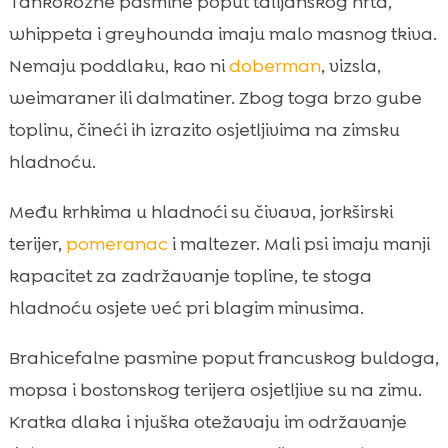
Tankokožne pasmine poput talijanskog hrta,
whippeta i greyhounda imaju malo masnog tkiva.
Nemaju poddlaku, kao ni
doberman
, vizsla,
weimaraner ili dalmatiner. Zbog toga brzo gube
toplinu, čineći ih izrazito osjetljivima na zimsku
hladnoću.
Među krhkima u hladnoći su čivava, jorkširski
terijer,
pomeranac
i maltezer. Mali psi imaju manji
kapacitet za zadržavanje topline, te stoga
hladnoću osjete već pri blagim minusima.
Brahicefalne pasmine poput francuskog buldoga,
mopsa i bostonskog terijera osjetljive su na zimu.
Kratka dlaka i njuška otežavaju im održavanje