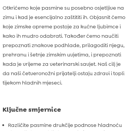
Prehrana koja pomaže psima u hladnoći

Otkrićemo koje pasmine su posebno osjetljive na
CricksyDog preporuke za osjetljive pse zimi

zimu i kad je esencijalno zaštititi ih. Objasnit ćemo
Plan šetnji i aktivnosti po hladnom vremenu

koje zimske opreme postoje za kućne ljubimce i
Toplo i sigurno okruženje u domu

kako ih mudro odabrati. Također ćemo naučiti
Mitovi i najčešće greške u zimskim rutinama

prepoznati znakove podhlade, prilagoditi njegu,
Kada posjetiti veterinara tijekom zime

prehranu i šetnje zimskim uvjetima, i prepoznati
Zaključak

kada je vrijeme za veterinarski savjet. Naš cilj je
FAQ

da naši četveronožni prijatelji ostaju zdravi i topli
tijekom hladnih mjeseci.
Ključne smjernice
Različite pasmine drukčije podnose hladnoću