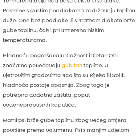
Termoregulacija kod pasa ovisi o vrsti dlake.
Pasmine s gustim poddlakama zadržavaju toplinu
duže. One bez poddlake ili s kratkom dlakom brže
gube toplinu, čak i pri umjereno niskim
temperaturama.
Hladnoću pogoršavaju vlažnost i vjetar. Oni
značajno povećavaju
gubitak
topline. U
vjetrovitim gradovima kao što su Rijeka ili Split,
hladnoća postaje opasnija. Zbog toga je
potrebna dodatna zaštita, poput
vodonepropusnih kaputića.
Manji psi brže gube toplinu zbog većeg omjera
površine prema volumenu. Psi s manjim udjelom