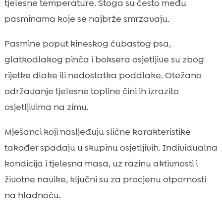
tjelesne temperature. Stoga su često među
pasminama koje se najbrže smrzavaju.
Pasmine poput kineskog ćubastog psa,
glatkodlakog pinča i boksera osjetljive su zbog
rijetke dlake ili nedostatka poddlake. Otežano
održavanje tjelesne topline čini ih izrazito
osjetljivima na zimu.
Mješanci koji nasljeđuju slične karakteristike
također spadaju u skupinu osjetljivih. Individualna
kondicija i tjelesna masa, uz razinu aktivnosti i
životne navike, ključni su za procjenu otpornosti
na hladnoću.