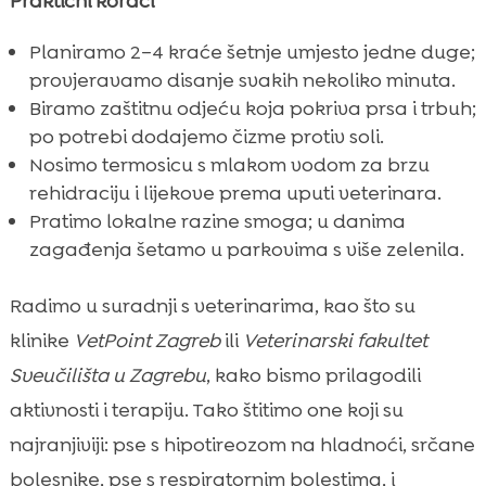
Praktični koraci
Planiramo 2–4 kraće šetnje umjesto jedne duge;
provjeravamo disanje svakih nekoliko minuta.
Biramo zaštitnu odjeću koja pokriva prsa i trbuh;
po potrebi dodajemo čizme protiv soli.
Nosimo termosicu s mlakom vodom za brzu
rehidraciju i lijekove prema uputi veterinara.
Pratimo lokalne razine smoga; u danima
zagađenja šetamo u parkovima s više zelenila.
Radimo u suradnji s veterinarima, kao što su
klinike
VetPoint Zagreb
ili
Veterinarski fakultet
Sveučilišta u Zagrebu
, kako bismo prilagodili
aktivnosti i terapiju. Tako štitimo one koji su
najranjiviji: pse s hipotireozom na hladnoći, srčane
bolesnike, pse s respiratornim bolestima, i