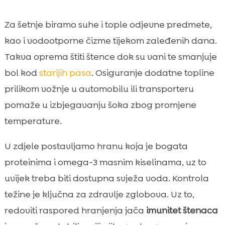
Za šetnje biramo suhe i tople odjevne predmete,
kao i vodootporne čizme tijekom zaleđenih dana.
Takva oprema štiti štence dok su vani te smanjuje
bol kod
starijih pasa
. Osiguranje dodatne topline
prilikom vožnje u automobilu ili transporteru
pomaže u izbjegavanju šoka zbog promjene
temperature.
U zdjele postavljamo hranu koja je bogata
proteinima i omega-3 masnim kiselinama, uz to
uvijek treba biti dostupna svježa voda. Kontrola
težine je ključna za zdravlje zglobova. Uz to,
redoviti raspored hranjenja jača
imunitet štenaca