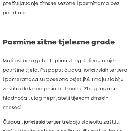
preživljavanje zimske sezone i pasminama bez
poddlake.
Pasmine sitne tjelesne građe
Mali psi brzo gube toplinu zbog velikog omjera
površine tijela. Psi poput čivava, jorkširskih terijera
i pomeranaca su posebno osjetljivi. Imaju slabiju
zaštitu dlake na prsima i trbuhu. Zbog toga su
hladnoća i vlag neprijatelji tijekom zimskih
mjeseci.
Čivava
i
jorkširski terijer
trebaju slojevitu zaštitu