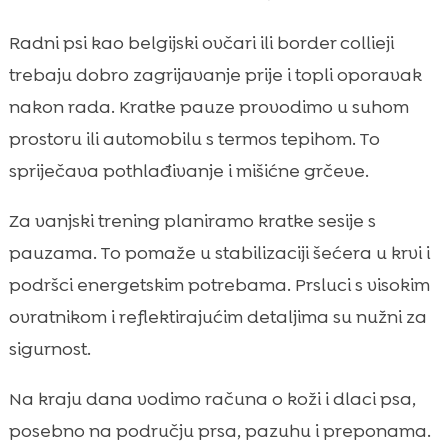
Radni psi kao belgijski ovčari ili border collieji
trebaju dobro zagrijavanje prije i topli oporavak
nakon rada. Kratke pauze provodimo u suhom
prostoru ili automobilu s termos tepihom. To
spriječava pothlađivanje i mišićne grčeve.
Za vanjski trening planiramo kratke sesije s
pauzama. To pomaže u stabilizaciji šećera u krvi i
podršci energetskim potrebama. Prsluci s visokim
ovratnikom i reflektirajućim detaljima su nužni za
sigurnost.
Na kraju dana vodimo računa o koži i dlaci psa,
posebno na području prsa, pazuhu i preponama.