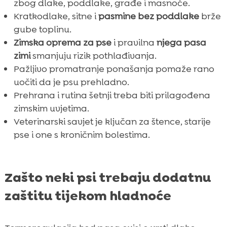
zbog dlake, poddlake, građe i masnoće.
Kratkodlake, sitne i
pasmine bez poddlake
brže
gube toplinu.
Zimska oprema za pse
i pravilna
njega pasa
zimi
smanjuju rizik pothlađivanja.
Pažljivo promatranje ponašanja pomaže rano
uočiti da je psu prehladno.
Prehrana i rutina šetnji treba biti prilagođena
zimskim uvjetima.
Veterinarski savjet je ključan za štence, starije
pse i one s kroničnim bolestima.
Zašto neki psi trebaju dodatnu
zaštitu tijekom hladnoće