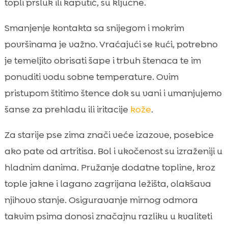
topli prsluk ili kaputić, su ključne.
Smanjenje kontakta sa snijegom i mokrim
površinama je važno. Vraćajući se kući, potrebno
je temeljito obrisati šape i trbuh štenaca te im
ponuditi vodu sobne temperature. Ovim
pristupom štitimo štence dok su vani i umanjujemo
šanse za prehladu ili iritacije
kože
.
Za starije pse zima znači veće izazove, posebice
ako pate od artritisa. Bol i ukočenost su izraženiji u
hladnim danima. Pružanje dodatne topline, kroz
tople jakne i lagano zagrijana ležišta, olakšava
njihovo stanje. Osiguravanje mirnog odmora
takvim psima donosi značajnu razliku u kvaliteti