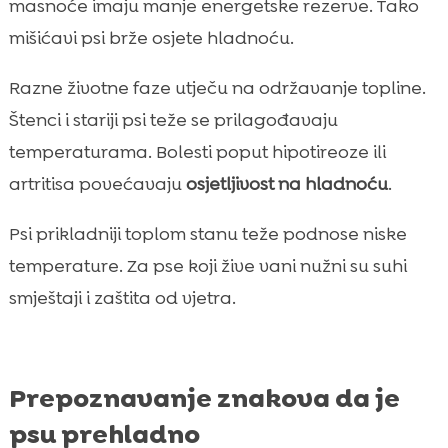
masnoće imaju manje energetske rezerve. Tako
mišićavi psi brže osjete hladnoću.
Razne životne faze utječu na održavanje topline.
Štenci i stariji psi teže se prilagođavaju
temperaturama. Bolesti poput hipotireoze ili
artritisa povećavaju
osjetljivost na hladnoću
.
Psi prikladniji toplom stanu teže podnose niske
temperature. Za pse koji žive vani nužni su suhi
smještaji i zaštita od vjetra.
Prepoznavanje znakova da je
psu prehladno