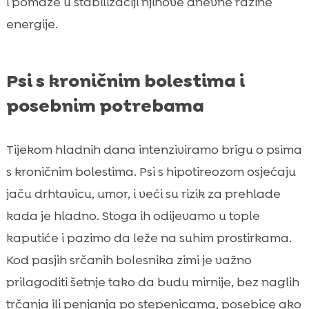
i pomaže u stabilizaciji njihove dnevne razine
energije.
Psi s kroničnim bolestima i
posebnim potrebama
Tijekom hladnih dana intenziviramo brigu o psima
s kroničnim bolestima. Psi s hipotireozom osjećaju
jaču drhtavicu, umor, i veći su rizik za prehlade
kada je hladno. Stoga ih odijevamo u tople
kaputiće i pazimo da leže na suhim prostirkama.
Kod pasjih srčanih bolesnika zimi je važno
prilagoditi šetnje tako da budu mirnije, bez naglih
trčanja ili penjanja po stepenicama, posebice ako