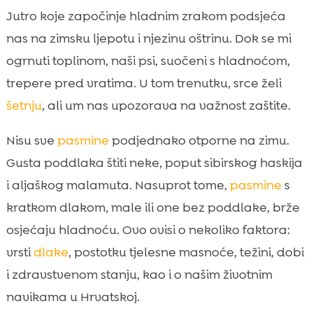
Zašto neki psi trebaju dodatnu zaštitu
Jutro koje započinje hladnim zrakom podsjeća

tijekom hladnoće
nas na zimsku ljepotu i njezinu oštrinu. Dok se mi
Prepoznavanje znakova da je psu

ogrnuti toplinom, naši psi, suočeni s hladnoćom,
prehladno
trepere pred vratima. U tom trenutku, srce želi
Pasmine kratke dlake i bez poddlake

šetnju
, ali um nas upozorava na važnost zaštite.
Pasmine sitne tjelesne građe

Pasmine s vrlo niskim postotkom masnoće
Nisu sve
pasmine
podjednako otporne na zimu.

Stariji psi i štenci u zimskim uvjetima
Gusta poddlaka štiti neke, poput sibirskog haskija

Psi s kroničnim bolestima i posebnim
i aljaškog malamuta. Nasuprot tome,
pasmine
s

potrebama
kratkom dlakom, male ili one bez poddlake, brže
pasmine pasa osjetljive na zimu

osjećaju hladnoću. Ovo ovisi o nekoliko faktora:
Razlika između pasmina prilagođenih

vrsti
dlake
, postotku tjelesne masnoće, težini, dobi
hladnoći i onih koje nisu
i zdravstvenom stanju, kao i o našim životnim
Opremanje psa za zimu

navikama u Hrvatskoj.
Njega šapa i kože tijekom zime
