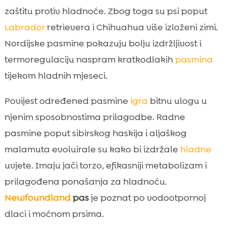
zaštitu protiv hladnoće. Zbog toga su psi poput
Labrador
retrievera i Chihuahua više izloženi zimi.
Nordijske pasmine pokazuju bolju izdržljivost i
termoregulaciju naspram kratkodlakih
pasmina
tijekom hladnih mjeseci.
Povijest određened pasmine
igra
bitnu ulogu u
njenim sposobnostima prilagodbe. Radne
pasmine poput sibirskog haskija i aljaškog
malamuta evoluirale su kako bi izdržale
hladne
uvjete. Imaju jači torzo, efikasniji metabolizam i
prilagođena ponašanja za hladnoću.
Newfoundland
pas
je poznat po vodootpornoj
dlaci i moćnom prsima.