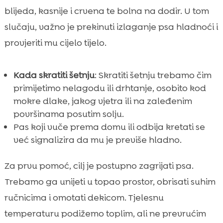
blijeda, kasnije i crvena te bolna na dodir. U tom
slučaju, važno je prekinuti izlaganje psa hladnoći i
provjeriti mu cijelo tijelo.
Kada skratiti šetnju
: Skratiti šetnju trebamo čim
primijetimo nelagodu ili drhtanje, osobito kod
mokre dlake, jakog vjetra ili na zaleđenim
površinama posutim solju.
Pas koji vuče prema domu ili odbija kretati se
već signalizira da mu je previše hladno.
Za prvu pomoć, cilj je postupno zagrijati psa.
Trebamo ga unijeti u topao prostor, obrisati suhim
ručnicima i omotati dekicom. Tjelesnu
temperaturu podižemo toplim, ali ne prevrućim