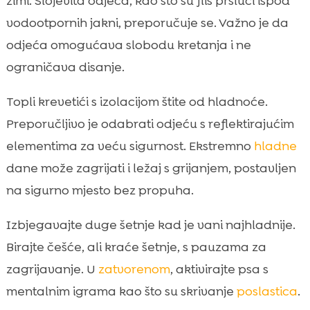
zimi. Slojevita odjeća, kao što su flis prsluci ispod
vodootpornih jakni, preporučuje se. Važno je da
odjeća omogućava slobodu kretanja i ne
ograničava disanje.
Topli krevetići s izolacijom štite od hladnoće.
Preporučljivo je odabrati odjeću s reflektirajućim
elementima za veću sigurnost. Ekstremno
hladne
dane može zagrijati i ležaj s grijanjem, postavljen
na sigurno mjesto bez propuha.
Izbjegavajte duge šetnje kad je vani najhladnije.
Birajte češće, ali kraće šetnje, s pauzama za
zagrijavanje. U
zatvorenom
, aktivirajte psa s
mentalnim igrama kao što su skrivanje
poslastica
.