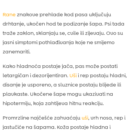
Rane
znakove prehlade kod pasa uključuju
drhtanje, ukočen hod te podizanje šapa. Psi tada
traže zaklon, sklanjaju se, cvile ili zijevaju. Ovo su
jasni simptomi pothlađivanja koje ne smijemo
zanemariti.
Kako hladnoća postaje jača, pas može postati
letargičan i dezorijentiran.
Uši
i rep postaju hladni,
disanje je usporeno, a sluznice postaju blijede ili
plavkaste. Ukočene šape mogu ukazivati na
hipotermiju, koja zahtijeva hitnu reakciju.
Promrzline najčešće zahvaćaju
uši
, vrh nosa, rep i
jastučiće na šapama. Koža postaje hladna i