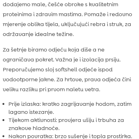
dodajemo male, češće obroke s kvalitetnim
proteinima i zdravim mastima. Pomaže i redovno
mjerenje oblika tijela, uključujući rebra i struk, za
održavanje idealne težine.
Za šetnje biramo odjeću koja diše a ne
ograničava pokret. Važna je i izolacija prsiju.
Preporučujemo sloj softshell odjeće ispod
vodootporne jakne. Za hrtove, prava odjeća čini
veliku razliku pri prvom naletu vetra.
Prije izlaska: kratko zagrijavanje hodom, zatim
lagano istezanje.
Tijekom aktivnosti: provjera ušiju i trbuha za
znakove hladnoće.
Nakon povratka: brzo sušenje i topla prostirka.