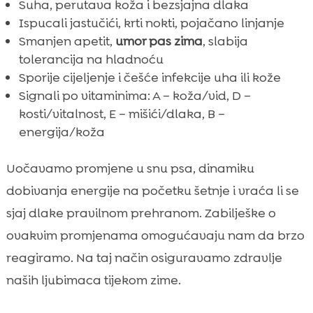
Suha, perutava koža i bezsjajna dlaka
Ispucali jastučići, krti nokti, pojačano linjanje
Smanjen apetit,
umor pas zima
, slabija
tolerancija na hladnoću
Sporije cijeljenje i češće infekcije uha ili kože
Signali po vitaminima: A – koža/vid, D –
kosti/vitalnost, E – mišići/dlaka, B –
energija/koža
Uočavamo promjene u snu psa, dinamiku
dobivanja energije na početku šetnje i vraća li se
sjaj dlake pravilnom prehranom. Zabilješke o
ovakvim promjenama omogućavaju nam da brzo
reagiramo. Na taj način osiguravamo zdravlje
naših ljubimaca tijekom zime.