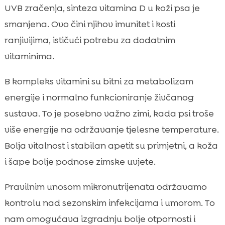
UVB zračenja, sinteza vitamina D u koži psa je
smanjena. Ovo čini njihov imunitet i kosti
ranjivijima, ističući potrebu za dodatnim
vitaminima.
B kompleks vitamini su bitni za metabolizam
energije i normalno funkcioniranje živčanog
sustava. To je posebno važno zimi, kada psi troše
više energije na održavanje tjelesne temperature.
Bolja vitalnost i stabilan apetit su primjetni, a koža
i šape bolje podnose zimske uvjete.
Pravilnim unosom mikronutrijenata održavamo
kontrolu nad sezonskim infekcijama i umorom. To
nam omogućava izgradnju bolje otpornosti i