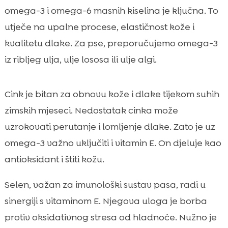
omega-3 i omega-6 masnih kiselina je ključna. To
utječe na upalne procese, elastičnost kože i
kvalitetu dlake. Za pse, preporučujemo omega-3
iz ribljeg ulja, ulje lososa ili ulje algi.
Cink je bitan za obnovu kože i dlake tijekom suhih
zimskih mjeseci. Nedostatak cinka može
uzrokovati perutanje i lomljenje dlake. Zato je uz
omega-3 važno uključiti i vitamin E. On djeluje kao
antioksidant i štiti kožu.
Selen, važan za imunološki sustav pasa, radi u
sinergiji s vitaminom E. Njegova uloga je borba
protiv oksidativnog stresa od hladnoće. Nužno je