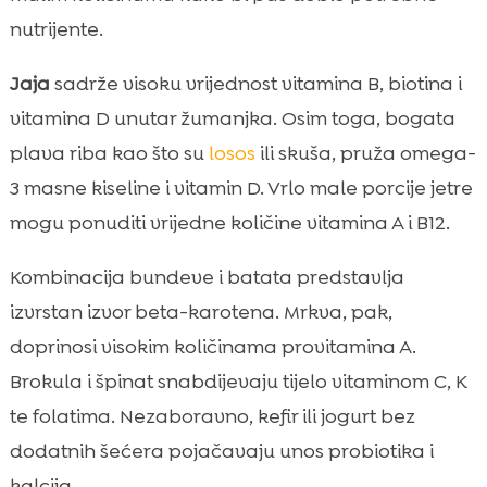
nutrijente.
Jaja
sadrže visoku vrijednost vitamina B, biotina i
vitamina D unutar žumanjka. Osim toga, bogata
plava riba kao što su
losos
ili skuša, pruža omega-
3 masne kiseline i vitamin D. Vrlo male porcije jetre
mogu ponuditi vrijedne količine vitamina A i B12.
Kombinacija bundeve i batata predstavlja
izvrstan izvor beta-karotena. Mrkva, pak,
doprinosi visokim količinama provitamina A.
Brokula i špinat snabdijevaju tijelo vitaminom C, K
te folatima. Nezaboravno, kefir ili jogurt bez
dodatnih šećera pojačavaju unos probiotika i
kalcija.