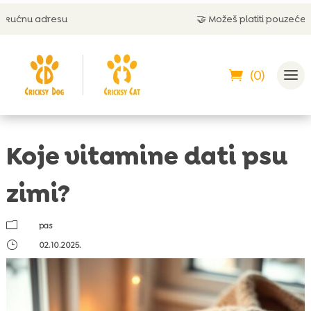
🤝 Možeš platiti pouzećem
(0)
Koje vitamine dati psu
zimi?
m
pas
}
02.10.2025.