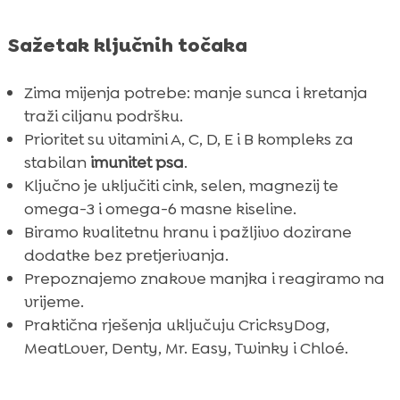
Sažetak ključnih točaka
Zima mijenja potrebe: manje sunca i kretanja
traži ciljanu podršku.
Prioritet su vitamini A, C, D, E i B kompleks za
stabilan
imunitet psa
.
Ključno je uključiti cink, selen, magnezij te
omega-3 i omega-6 masne kiseline.
Biramo kvalitetnu hranu i pažljivo dozirane
dodatke bez pretjerivanja.
Prepoznajemo znakove manjka i reagiramo na
vrijeme.
Praktična rješenja uključuju CricksyDog,
MeatLover, Denty, Mr. Easy, Twinky i Chloé.