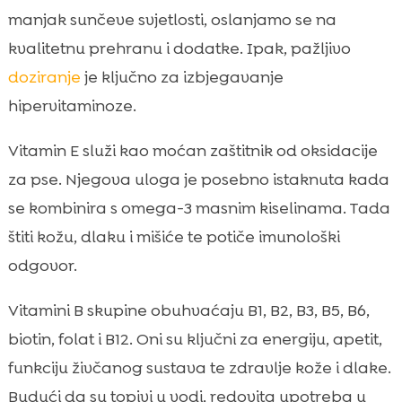
manjak sunčeve svjetlosti, oslanjamo se na
kvalitetnu prehranu i dodatke. Ipak, pažljivo
doziranje
je ključno za izbjegavanje
hipervitaminoze.
Vitamin E služi kao moćan zaštitnik od oksidacije
za pse. Njegova uloga je posebno istaknuta kada
se kombinira s omega-3 masnim kiselinama. Tada
štiti kožu, dlaku i mišiće te potiče imunološki
odgovor.
Vitamini B skupine obuhvaćaju B1, B2, B3, B5, B6,
biotin, folat i B12. Oni su ključni za energiju, apetit,
funkciju živčanog sustava te zdravlje kože i dlake.
Budući da su topivi u vodi, redovita upotreba u