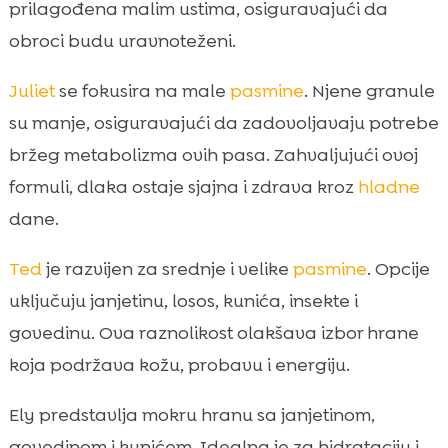
prilagođena malim ustima, osiguravajući da
obroci budu uravnoteženi.
Juliet
se fokusira na male
pasmine
. Njene granule
su manje, osiguravajući da zadovoljavaju potrebe
bržeg metabolizma ovih pasa. Zahvaljujući ovoj
formuli, dlaka ostaje sjajna i zdrava kroz
hladne
dane.
Ted
je razvijen za srednje i velike
pasmine
. Opcije
uključuju janjetinu, losos, kunića, insekte i
govedinu. Ova raznolikost olakšava izbor hrane
koja podržava kožu, probavu i energiju.
Ely predstavlja mokru hranu sa janjetinom,
govedinom i kunićem. Idealna je za hidrataciju i