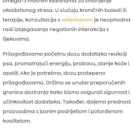
omega-3 masnim kiselinama za smanjenje
oksidativnog stresa. U slučaju kroničnih bolesti ili
terapije, konzultacija s
veterinarom
je neophodna
radi izbjegavanja negativnih interakcija s
lijekovima.
Prilagođavamo početnu dozu dodataka reakciji
psa, promatrajući energiju, probavu, stanje kože i
apetit. Ako je potrebno, dozu postepeno
prilagođavamo. Držimo se unutar preporučenih
granica doziranja kako bismo osigurali sigurnost i
učinkovitost dodataka. Također, dajemo prednost
proizvodima s jasnim podrijetlom i potvrđenom
kvalitetom.