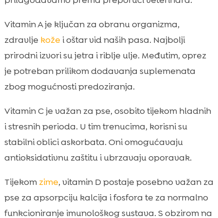
prilagođavamo prema preporuci veterinara.
Vitamin A je ključan za obranu organizma,
zdravlje
kože
i oštar vid naših pasa. Najbolji
prirodni izvori su jetra i riblje ulje. Međutim, oprez
je potreban prilikom dodavanja suplemenata
zbog mogućnosti predoziranja.
Vitamin C je važan za pse, osobito tijekom hladnih
i stresnih perioda. U tim trenucima, korisni su
stabilni oblici askorbata. Oni omogućavaju
antioksidativnu zaštitu i ubrzavaju oporavak.
Tijekom
zime
, vitamin D postaje posebno važan za
pse za apsorpciju kalcija i fosfora te za normalno
funkcioniranje imunološkog sustava. S obzirom na