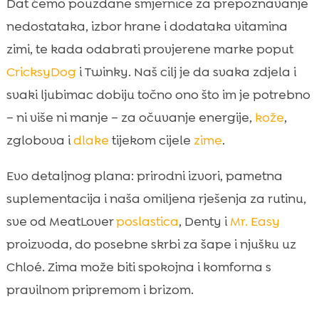
Dat ćemo pouzdane smjernice za prepoznavanje
Twinky vitamini i svakodnevna njega kože i

nedostataka, izbor hrane i dodataka vitamina
šapa
zimi, te kada odabrati provjerene marke poput
Sezonske potrebe različitih pasa: štenad,

odrasli, stariji i aktivni
CricksyDog
i Twinky. Naš cilj je da svaka zdjela i
Plan suplementacije: kada početi, koliko
svaki ljubimac dobiju točno ono što im je potrebno

dugo i kako pratiti učinke
– ni više ni manje – za očuvanje energije,
kože
,
Zaključak

zglobova i
dlake
tijekom cijele
zime
.
FAQ

Evo detaljnog plana: prirodni izvori, pametna
suplementacija i naša omiljena rješenja za rutinu,
sve od MeatLover
poslastica
, Denty i
Mr. Easy
proizvoda, do posebne skrbi za šape i njušku uz
Chloé. Zima može biti spokojna i komforna s
pravilnom pripremom i brizom.