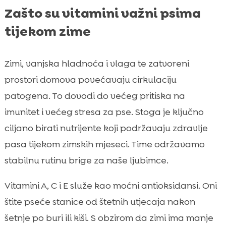
Zašto su vitamini važni psima
tijekom zime
Zimi, vanjska hladnoća i vlaga te zatvoreni
prostori domova povećavaju cirkulaciju
patogena. To dovodi do većeg pritiska na
imunitet i većeg stresa za pse. Stoga je ključno
ciljano birati nutrijente koji podržavaju zdravlje
pasa tijekom zimskih mjeseci. Time održavamo
stabilnu rutinu brige za naše ljubimce.
Vitamini A, C i E služe kao moćni antioksidansi. Oni
štite pseće stanice od štetnih utjecaja nakon
šetnje po buri ili kiši. S obzirom da zimi ima manje