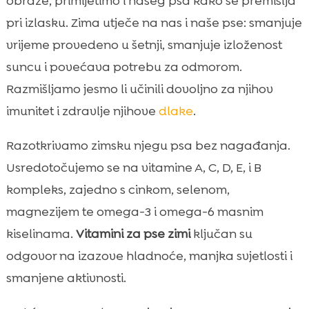
obraze, primijetimo i našeg psa kako se premišlja
vitamini B skupine
pri izlasku. Zima utječe na nas i naše pse: smanjuje
Minerali i omega masne kiseline koji

vrijeme provedeno u šetnji, smanjuje izloženost
podupiru zimsko zdravlje
suncu i povećava potrebu za odmorom.
Kako prepoznati da psu zimi nedostaju

Razmišljamo jesmo li učinili dovoljno za njihov
vitamini
imunitet i zdravlje njihove
dlake
.
pas dodaci vitamina zimi

Prirodni izvori: koje namirnice mogu pomoći

Razotkrivamo zimsku njegu psa bez nagađanja.
Dodaci prehrani: kako sigurno odabrati i

Usredotočujemo se na vitamine A, C, D, E, i B
dozirati
kompleks, zajedno s cinkom, selenom,
Uloga kvalitetne hrane u smanjenju

magnezijem te omega-3 i omega-6 masnim
potrebe za suplementima
kiselinama.
Vitamini za pse zimi
ključan su
CricksyDog rješenja za zimu: hipoalergene,

odgovor na izazove hladnoće, manjka svjetlosti i
bez piletine i bez pšenice
smanjene aktivnosti.
Poslastice i funkcionalna podrška:

MeatLover, Denty i Mr. Easy