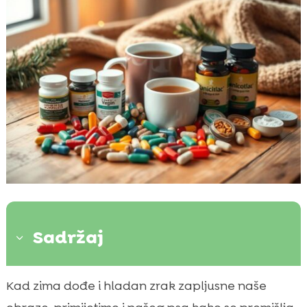
Sadržaj
3
Zašto su vitamini važni psima tijekom zime
Kad zima dođe i hladan zrak zapljusne naše

Ključni vitamini za zimske mjesece: A, C, D, E i
