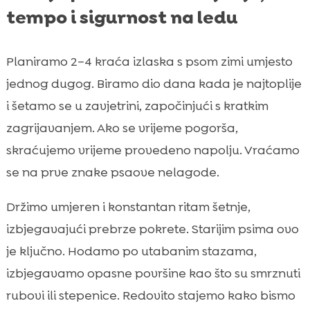
tempo i sigurnost na ledu
Planiramo 2–4 kraća izlaska s psom zimi umjesto
jednog dugog. Biramo dio dana kada je najtoplije
i šetamo se u zavjetrini, započinjući s kratkim
zagrijavanjem. Ako se vrijeme pogorša,
skraćujemo vrijeme provedeno napolju. Vraćamo
se na prve znake psaove nelagode.
Držimo umjeren i konstantan ritam šetnje,
izbjegavajući prebrze pokrete. Starijim psima ovo
je ključno. Hodamo po utabanim stazama,
izbjegavamo opasne površine kao što su smrznuti
rubovi ili stepenice. Redovito stajemo kako bismo