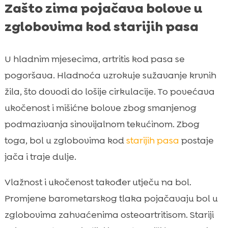
Zašto zima pojačava bolove u
zglobovima kod starijih pasa
U hladnim mjesecima, artritis kod pasa se
pogoršava. Hladnoća uzrokuje sužavanje krvnih
žila, što dovodi do lošije cirkulacije. To povećava
ukočenost i mišićne bolove zbog smanjenog
podmazivanja sinovijalnom tekućinom. Zbog
toga, bol u zglobovima kod
starijih pasa
postaje
jača i traje dulje.
Vlažnost i ukočenost također utječu na bol.
Promjene barometarskog tlaka pojačavaju bol u
zglobovima zahvaćenima osteoartritisom. Stariji