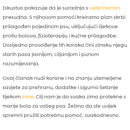
Dodaci prehrani za zglobove: pametna

Iskustvo pokazuje da je suradnja s
veterinarom
podrška zimi
presudna. S njihovom pomoći kreiramo plan skrbi
Fizioterapija i blaga tjelovježba u kućnim

uvjetima
prilagođen pojedinom psu, uključujući lijekove
Zaštitna oprema i odjeća za hladne dane
protiv bolova, fizioterapiju i kućne prilagodbe.

stariji pas zaštita zglobova zimi
Dosljedno provođenje tih koraka čini zimsku njegu

Mentalno obogaćivanje i mir kod kuće
starih pasa jasnijom, ciljanijom i punom

Zaključak

razumijevanja.
FAQ

Ovaj članak nudi korisne i na znanju utemeljene
savjete za prehranu, dodatke i sigurno šetanje
tijekom
zime
. Cilj nam je da svaka zima protekne s
manje bola za vašeg psa. Želimo da ste uvijek
spremni pružiti potrebnu pomoć, svakodnevno.