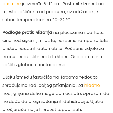
pasmine
je između 8–12 cm. Postavite krevet na
mjesto zaštićeno od propuha, uz održavanje
sobne temperature na 20–22 °C.
Podloge protiv klizanja
na pločicama i parketu
čine hod sigurnijim. Uz to, koristimo rampe za lakši
pristup kauču ili automobilu. Povišene zdjele za
hranu i vodu štite vrat i laktove. Ovo pomaže u
zaštiti zglobova unutar doma.
Dlaku između jastučića na šapama redovito
skraćujemo radi boljeg prianjanja. Za
hladne
noći, grijane deke mogu pomoći, ali s oprezom da
ne dođe do pregrijavanja ili dehidracije. Ujutro
provjeravamo je li krevet topao i suh.