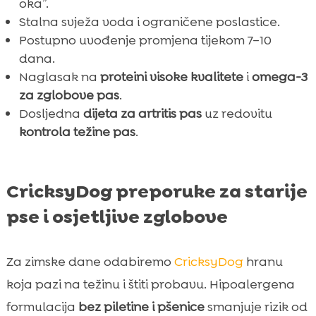
oka”.
Stalna svježa voda i ograničene poslastice.
Postupno uvođenje promjena tijekom 7–10
dana.
Naglasak na
proteini visoke kvalitete
i
omega-3
za zglobove pas
.
Dosljedna
dijeta za artritis pas
uz redovitu
kontrola težine pas
.
CricksyDog preporuke za starije
pse i osjetljive zglobove
Za zimske dane odabiremo
CricksyDog
hranu
koja pazi na težinu i štiti probavu. Hipoalergena
formulacija
bez piletine i pšenice
smanjuje rizik od