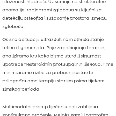
izloženosti hladnoći. Uz sumnju na strukturalne
anomalije, radiogrami zglobova su ključni za
detekciju osteofita i sužavanje prostora između
zglobova.
Ovisno o situaciji, ultrazvuk nam otkriva stanje
tetiva i ligamenata. Prije započinjanja terapije,
analiziramo krv kako bismo utvrdili sigurnost
upotrebe nesteroidnih protuupalnih lijekova. Time
minimiziramo rizike za probavni sustav te
prilagođavamo terapiju starijim psima tijekom
zimskog perioda.
Multimodalni pristup liječenju boli zahtijeva
kontinuirano praćenje. Meloksikam ili carprofen