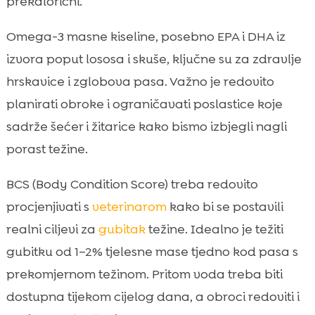
prekalorični.
Omega-3 masne kiseline, posebno EPA i DHA iz
izvora poput lososa i skuše, ključne su za zdravlje
hrskavice i zglobova pasa. Važno je redovito
planirati obroke i ograničavati poslastice koje
sadrže šećer i žitarice kako bismo izbjegli nagli
porast težine.
BCS (Body Condition Score) treba redovito
procjenjivati s
veterinarom
kako bi se postavili
realni ciljevi za
gubitak
težine. Idealno je težiti
gubitku od 1–2% tjelesne mase tjedno kod pasa s
prekomjernom težinom. Pritom voda treba biti
dostupna tijekom cijelog dana, a obroci redoviti i