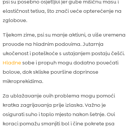
psi su posebno osjetljivi jer gube mišićnu masu i
elastičnost tetiva, što znači veće opterećenje na
zglobove.
Tijekom zime, psi su manje aktivni, a više vremena
provode na hladnim podovima. Jutarnja
ukočenost i poteškoće s ustajanjem postaju češći.
Hladne
sobe i propuh mogu dodatno povećati
bolove, dok skliske površine doprinose
mikroprekidima.
Za ublažavanje ovih problema mogu pomoći
kratka zagrijavanja prije izlaska. Važno je
osigurati suho i toplo mjesto nakon šetnje. Ovi
koraci pomažu smanjiti bol i čine pokrete psa