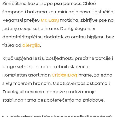
Zimi štitimo kožu i šape psa pomoću Chloé
šampona i balzama za umirivanje nosa i jastučića.
Veganski preljev
Mr. Easy
motivira izbirljive pse na
jedenje svoje suhe hrane. Denty veganski
dentalni štapići su dodatak za oralnu higijenu bez
rizika od
alergija
.
Ključ uspjeha leži u dosljednosti: precizne porcije i
blage šetnje bez nepotrebnih skokova.
Kompletan asortiman
CricksyDog
hrane, zajedno
s Ely mokrom hranom, MeatLover poslasticama i
Twinky vitaminima, pomaže u održavanju
stabilnog ritma bez opterećenja na zglobove.