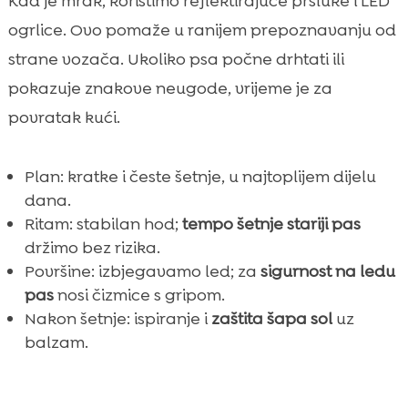
Kad je mrak, koristimo reflektirajuće prsluke i LED
ogrlice. Ovo pomaže u ranijem prepoznavanju od
strane vozača. Ukoliko psa počne drhtati ili
pokazuje znakove neugode, vrijeme je za
povratak kući.
Plan: kratke i česte šetnje, u najtoplijem dijelu
dana.
Ritam: stabilan hod;
tempo šetnje stariji pas
držimo bez rizika.
Površine: izbjegavamo led; za
sigurnost na ledu
pas
nosi čizmice s gripom.
Nakon šetnje: ispiranje i
zaštita šapa sol
uz
balzam.