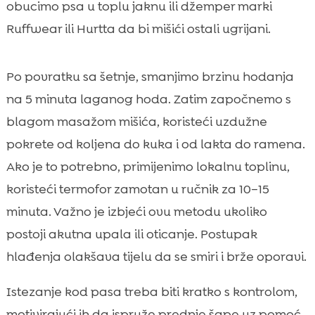
obucimo psa u toplu jaknu ili džemper marki
Ruffwear ili Hurtta da bi mišići ostali ugrijani.
Po povratku sa šetnje, smanjimo brzinu hodanja
na 5 minuta laganog hoda. Zatim započnemo s
blagom masažom mišića, koristeći uzdužne
pokrete od koljena do kuka i od lakta do ramena.
Ako je to potrebno, primijenimo lokalnu toplinu,
koristeći termofor zamotan u ručnik za 10–15
minuta. Važno je izbjeći ovu metodu ukoliko
postoji akutna upala ili oticanje. Postupak
hlađenja olakšava tijelu da se smiri i brže oporavi.
Istezanje kod pasa treba biti kratko s kontrolom,
motivirajući ih da ispruže prednje šape uz pomoć