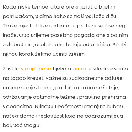
Zašto zima pojačava bolove u zglobovima
Kada niske temperature prekriju jutro bijelim

kod starijih pasa
pokrivačem, vidimo kako se naši psi teže dižu.
Prepoznajmo znakove: kada stariji pas

Traže mjesto bliže radijatoru, protežu se više nego
pokazuje nelagodu i ukočenost
inače. Ovo vrijeme posebno pogađa one s bolnim
Veterinarska dijagnostika i plan liječenja

zglobovima, osobito ako boluju od artritisa. Svaki
zimi
njihov korak želimo učiniti lakšim.
Rutina zagrijavanja i hlađenja prije i nakon

šetnje
Zaštita
starijih pasa
tijekom
zime
ne svodi se samo
Odabir podloge, kreveta i topline u domu

na topao krevet. Važne su svakodnevne odluke:
Šetnje po hladnoći: trajanje, tempo i

umjereno vježbanje, pažljivo odabrane šetnje,
sigurnost na ledu
održavanje optimalne težine i pravilna prehrana
Prehrana i kontrola težine kao oslonac

s dodacima. Njihovu ukočenost umanjuje ljubav
zdravim zglobovima
našeg doma i redovitost koja ne podrazumijeva
CricksyDog preporuke za starije pse i

osjetljive zglobove
bol, već snagu.