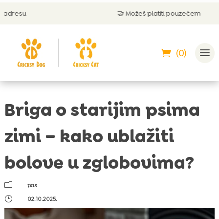
🤝 Možeš platiti pouzećem
(0)
Briga o starijim psima
zimi – kako ublažiti
bolove u zglobovima?
m
pas
}
02.10.2025.