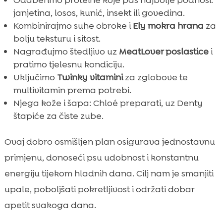
Odaberimo proteine koje pas najbolje podnosi:
janjetina, losos, kunić, insekt ili govedina.
Kombinirajmo suhe obroke i
Ely mokra hrana
za
bolju teksturu i sitost.
Nagrađujmo štedljivo uz
MeatLover poslastice
i
pratimo tjelesnu kondiciju.
Uključimo
Twinky vitamini
za zglobove te
multivitamin prema potrebi.
Njega kože i šapa: Chloé preparati, uz Denty
štapiće za čiste zube.
Ovaj dobro osmišljen plan osigurava jednostavnu
primjenu, donoseći psu udobnost i konstantnu
energiju tijekom hladnih dana. Cilj nam je smanjiti
upale, poboljšati pokretljivost i održati dobar
apetit svakoga dana.