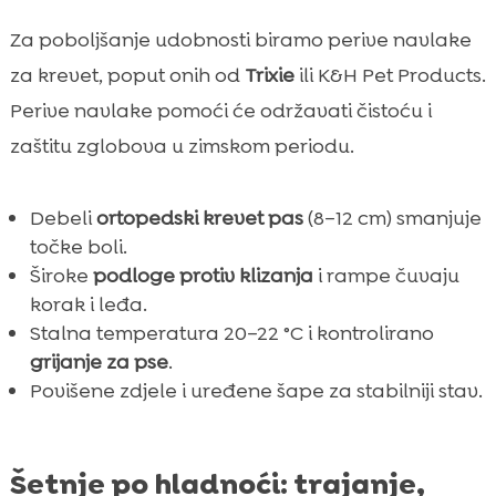
Za poboljšanje udobnosti biramo perive navlake
za krevet, poput onih od
Trixie
ili K&H Pet Products.
Perive navlake pomoći će održavati čistoću i
zaštitu zglobova u zimskom periodu.
Debeli
ortopedski krevet pas
(8–12 cm) smanjuje
točke boli.
Široke
podloge protiv klizanja
i rampe čuvaju
korak i leđa.
Stalna temperatura 20–22 °C i kontrolirano
grijanje za pse
.
Povišene zdjele i uređene šape za stabilniji stav.
Šetnje po hladnoći: trajanje,