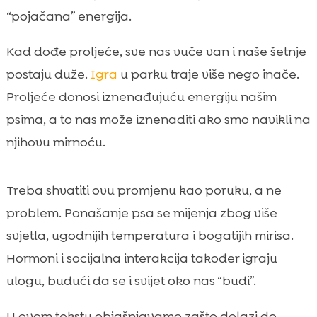
Više dnevnog svjetla i utjecaj na cirkadijalni

“pojačana” energija.
ritam
Temperatura zraka i ugodniji uvjeti za
Kad dođe proljeće, sve nas vuče van i naše šetnje

kretanje
postaju duže.
Igra
u parku traje više nego inače.
Hormoni, sezona parenja i društvena

Proljeće donosi iznenađujuću energiju našim
motivacija
psima, a to nas može iznenaditi ako smo navikli na
Proljetni mirisi, podražaji i “rad nosa” u šetnji

njihovu mirnoću.
pas proljeće povećana aktivnost

Mitovi i činjenice: je li proljetna

Treba shvatiti ovu promjenu kao poruku, a ne
hiperaktivnost uvijek “normalna”
problem. Ponašanje psa se mijenja zbog više
Koliko kretanja je dovoljno: šetnje, trčanje i

igra prilagođeni pasmini
svjetla, ugodnijih temperatura i bogatijih mirisa.
Mentalna stimulacija kad je energije
Hormoni i socijalna interakcija također igraju

“previše”
ulogu, budući da se i svijet oko nas “budi”.
Prehrana u proljeće: kako energija i apetit

idu zajedno
U ovom tekstu objašnjavamo zašto dolazi do