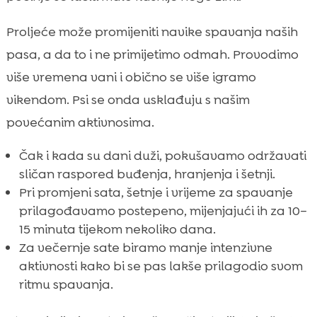
Proljeće može promijeniti navike spavanja naših
pasa, a da to i ne primijetimo odmah. Provodimo
više vremena vani i obično se više igramo
vikendom. Psi se onda usklađuju s našim
povećanim aktivnosima.
Čak i kada su dani duži, pokušavamo održavati
sličan raspored buđenja, hranjenja i šetnji.
Pri promjeni sata, šetnje i vrijeme za spavanje
prilagođavamo postepeno, mijenjajući ih za 10–
15 minuta tijekom nekoliko dana.
Za večernje sate biramo manje intenzivne
aktivnosti kako bi se pas lakše prilagodio svom
ritmu spavanja.