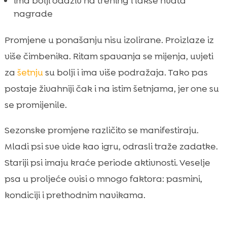
ima bolji odaziv na trening i lakše hvata
nagrade
Promjene u ponašanju nisu izolirane. Proizlaze iz
više čimbenika. Ritam spavanja se mijenja, uvjeti
za
šetnju
su bolji i ima više podražaja. Tako pas
postaje živahniji čak i na istim šetnjama, jer one su
se promijenile.
Sezonske promjene različito se manifestiraju.
Mladi psi sve vide kao igru, odrasli traže zadatke.
Stariji psi imaju kraće periode aktivnosti. Veselje
psa u proljeće ovisi o mnogo faktora: pasmini,
kondiciji i prethodnim navikama.