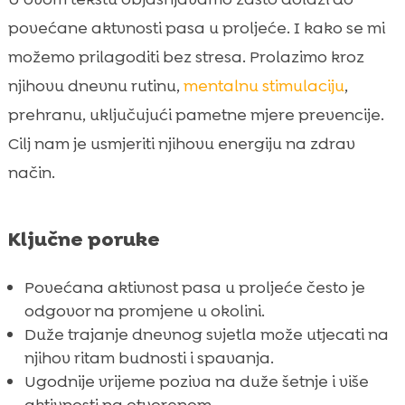
CricksyDog kao podrška aktivnijem psu u
povećane aktvnosti pasa u proljeće. I kako se mi

proljeće
možemo prilagoditi bez stresa. Prolazimo kroz
Proljetne alergije i svrbež: kad aktivnost

njihovu dnevnu rutinu,
mentalnu stimulaciju
,
prati nelagoda
prehranu, uključujući pametne mjere prevencije.
Paraziti u proljeće: krpelji, buhe i zaštita

Cilj nam je usmjeriti njihovu energiju na zdrav
tijekom povećane aktivnosti
način.
Prevencija ozljeda: zglobovi, šape i naglo

povećanje opterećenja
Kako prilagodimo našu rutinu: raspored
Ključne poruke

šetnji, trening i mir u kući
Zaključak
Povećana aktivnost pasa u proljeće često je

odgovor na promjene u okolini.
FAQ

Duže trajanje dnevnog svjetla može utjecati na
njihov ritam budnosti i spavanja.
Ugodnije vrijeme poziva na duže šetnje i više