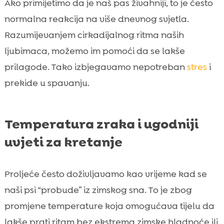
Ako primijetimo da je naš pas živahniji, to je često
normalna reakcija na više dnevnog svjetla.
Razumijevanjem cirkadijalnog ritma naših
ljubimaca, možemo im pomoći da se lakše
prilagode. Tako izbjegavamo nepotreban
stres
i
prekide u spavanju.
Temperatura zraka i ugodniji
uvjeti za kretanje
Proljeće često doživljavamo kao vrijeme kad se
naši psi “probude” iz zimskog sna. To je zbog
promjene temperature koja omogućava tijelu da
lakše prati ritam bez ekstrema zimske hladnoće ili