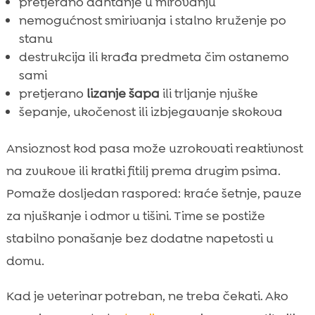
pretjerano dahtanje u mirovanju
nemogućnost smirivanja i stalno kruženje po
stanu
destrukcija ili krađa predmeta čim ostanemo
sami
pretjerano
lizanje šapa
ili trljanje njuške
šepanje, ukočenost ili izbjegavanje skokova
Ansioznost kod pasa može uzrokovati reaktivnost
na zvukove ili kratki fitilj prema drugim psima.
Pomaže dosljedan raspored: kraće šetnje, pauze
za njuškanje i odmor u tišini. Time se postiže
stabilno ponašanje bez dodatne napetosti u
domu.
Kad je veterinar potreban, ne treba čekati. Ako