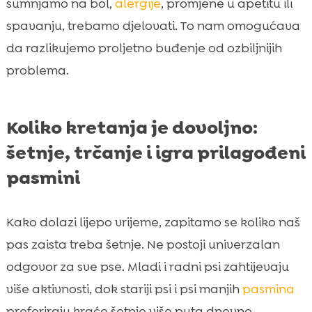
sumnjamo na bol,
alergije
, promjene u apetitu ili
spavanju, trebamo djelovati. To nam omogućava
da razlikujemo proljetno buđenje od ozbiljnijih
problema.
Koliko kretanja je dovoljno:
šetnje, trčanje i igra prilagođeni
pasmini
Kako dolazi lijepo vrijeme, zapitamo se koliko naš
pas zaista treba šetnje. Ne postoji univerzalan
odgovor za sve pse. Mladi i radni psi zahtijevaju
više aktivnosti, dok stariji psi i psi manjih
pasmina
preferiraju kraće šetnje više puta dnevno.