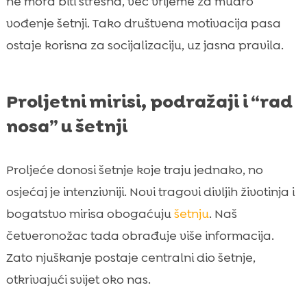
ne mora biti stresna, već vrijeme za mudro
vođenje šetnji. Tako društvena motivacija pasa
ostaje korisna za socijalizaciju, uz jasna pravila.
Proljetni mirisi, podražaji i “rad
nosa” u šetnji
Proljeće donosi šetnje koje traju jednako, no
osjećaj je intenzivniji. Novi tragovi divljih životinja i
bogatstvo mirisa obogaćuju
šetnju
. Naš
četveronožac tada obrađuje više informacija.
Zato njuškanje postaje centralni dio šetnje,
otkrivajući svijet oko nas.