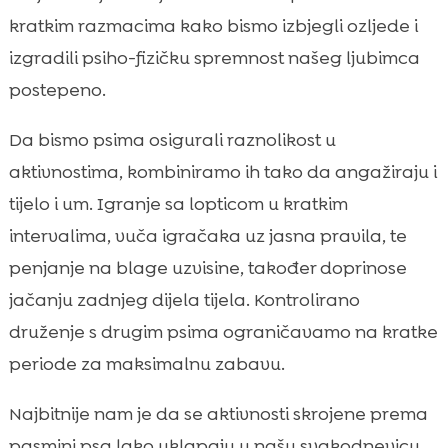
kratkim razmacima kako bismo izbjegli ozljede i
izgradili psiho-fizičku spremnost našeg ljubimca
postepeno.
Da bismo psima osigurali raznolikost u
aktivnostima, kombiniramo ih tako da angažiraju i
tijelo i um. Igranje sa lopticom u kratkim
intervalima, vuča igračaka uz jasna pravila, te
penjanje na blage uzvisine, također doprinose
jačanju zadnjeg dijela tijela. Kontrolirano
druženje s drugim psima ograničavamo na kratke
periode za maksimalnu zabavu.
Najbitnije nam je da se aktivnosti skrojene prema
pasmini psa lako uklapaju u našu svakodnevicu.