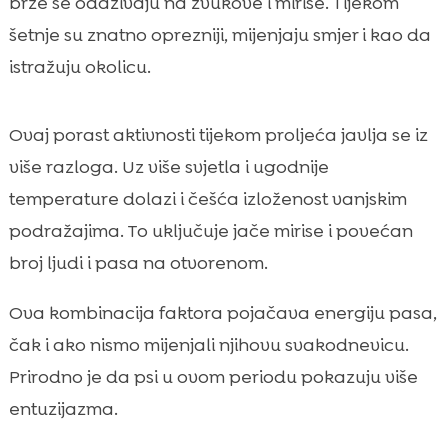
brže se odazivaju na zvukove i mirise. Tijekom
šetnje su znatno oprezniji, mijenjaju smjer i kao da
istražuju okolicu.
Ovaj porast aktivnosti tijekom proljeća javlja se iz
više razloga. Uz više svjetla i ugodnije
temperature dolazi i češća izloženost vanjskim
podražajima. To uključuje jače mirise i povećan
broj ljudi i pasa na otvorenom.
Ova kombinacija faktora pojačava energiju pasa,
čak i ako nismo mijenjali njihovu svakodnevicu.
Prirodno je da psi u ovom periodu pokazuju više
entuzijazma.