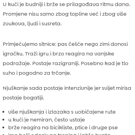
U kući je budniji i brže se prilagođava ritmu dana.
Promjene nisu samo zbog topline već i zbog više
zvukova, ljudi i susreta.
Primjećujemo sitnice: pas češće nego zimi donosi
igračku. Traži igru i brzo reagira na vanjske
podražaje. Postaje razigraniji. Posebno kad je tlo
suho i pogodno za trčanje.
Njuškanje sada postaje intenzivnije jer svijet mirisa
postaje bogatiji.
više njuškanja i izlazaka s uobičajene rute
u kući je nemiran, često ustaje
brže reagira na bicikliste, ptice i druge pse