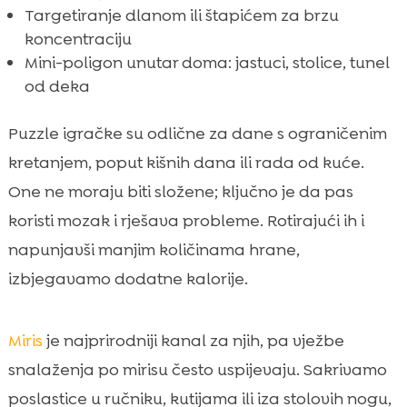
Targetiranje dlanom ili štapićem za brzu
koncentraciju
Mini-poligon unutar doma: jastuci, stolice, tunel
od deka
Puzzle igračke su odlične za dane s ograničenim
kretanjem, poput kišnih dana ili rada od kuće.
One ne moraju biti složene; ključno je da pas
koristi mozak i rješava probleme. Rotirajući ih i
napunjavši manjim količinama hrane,
izbjegavamo dodatne kalorije.
Miris
je najprirodniji kanal za njih, pa vježbe
snalaženja po mirisu često uspijevaju. Sakrivamo
poslastice u ručniku, kutijama ili iza stolovih nogu,