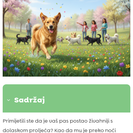
Sadržaj
3
Što se u proljeće mijenja u ponašanju našeg
Primijetili ste da je vaš pas postao živahniji s

psa
dolaskom proljeća? Kao da mu je preko noći