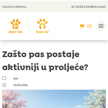
u
🤝 Možeš platiti pouzećem
(0)
Zašto pas postaje
aktivniji u proljeće?
m
pas
}
24.02.2026.