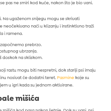
e pas ne smiri kod kuće, nakon što je bio vani.
jivi. Na ugaženom snijegu mogu se skrivati
 neočekivano naći u klizanju i instinktivno traži
đa i ramena.
ju započnemo prebrzo.
postupnog ubrzanja.
oš doskok na skliskom.
oji rastu mogu biti nespretni, dok stariji psi imaju
inu nosivat će dodatni teret.
Pasmine
koje su
em u igri kada su jednom aktivirane.
ale mišića
išića kod pasa nakon šetnje. Dok su vani, psi