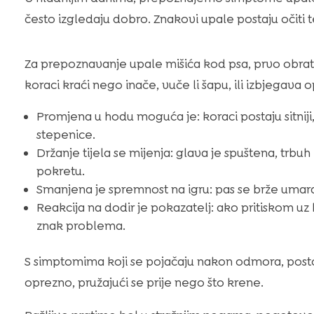
često izgledaju dobro. Znakovi upale postaju očiti t
Za prepoznavanje upale mišića kod psa, prvo obrati
koraci kraći nego inače, vuče li šapu, ili izbjegava
Promjena u hodu moguća je: koraci postaju sitniji
stepenice.
Držanje tijela se mijenja: glava je spuštena, trbuh
pokretu.
Smanjena je spremnost na igru: pas se brže umara
Reakcija na dodir je pokazatelj: ako pritiskom uz 
znak problema.
S simptomima koji se pojačaju nakon odmora, postoji
oprezno, pružajući se prije nego što krene.