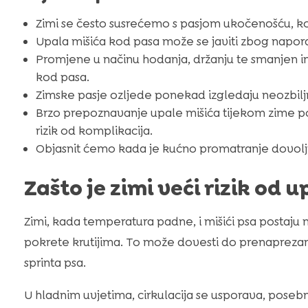
Zimi se često susrećemo s pasjom ukočenošću, koj
Upala mišića kod pasa može se javiti zbog napora,
Promjene u načinu hodanja, držanju te smanjen in
kod pasa.
Zimske pasje ozljede ponekad izgledaju neozbilj
Brzo prepoznavanje upale mišića tijekom zime 
rizik od komplikacija.
Objasnit ćemo kada je kućno promatranje dovoljn
Zašto je zimi veći rizik od 
Zimi, kada temperatura padne, i mišići psa postaju m
pokrete krutijima. To može dovesti do prenaprezanja
sprinta psa.
U hladnim uvjetima, cirkulacija se usporava, posebno