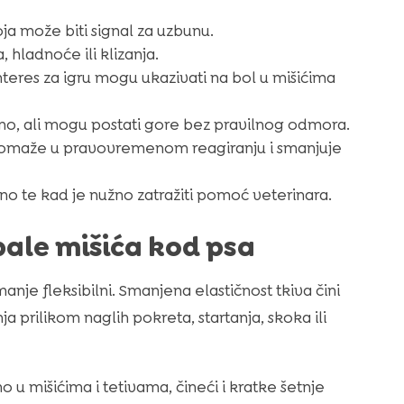
a može biti signal za uzbunu.
 hladnoće ili klizanja.
teres za igru mogu ukazivati na bol u mišićima
no, ali mogu postati gore bez pravilnog odmora.
pomaže u pravovremenom reagiranju i smanjuje
o te kad je nužno zatražiti pomoć veterinara.
upale mišića kod psa
anje fleksibilni. Smanjena elastičnost tkiva čini
 prilikom naglih pokreta, startanja, skoka ili
 u mišićima i tetivama, čineći i kratke šetnje