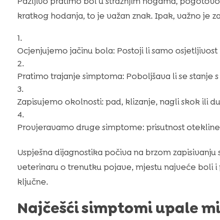
Pažljivo pratimo bol u stražnjim nogama, pogotovo 
kratkog hodanja, to je važan znak. Ipak, važno je zabi
Ocjenjujemo jačinu bola: Postoji li samo osjetljivost 
Pratimo trajanje simptoma: Poboljšava li se stanje 
Zapisujemo okolnosti: pad, klizanje, nagli skok ili 
Provjeravamo druge simptome: prisutnost otekline, 
Uspješna dijagnostika počiva na brzom zapisivanju
veterinaru o trenutku pojave, mjestu najveće boli 
ključne.
Najčešći simptomi upale mi