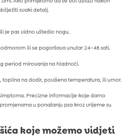
zimi. Ako primijetimo da se bol ublaži nakon
lježiti svaki detalj.
ili je pas vidno uštedio nogu.
s odmorom ili se pogoršava unutar 24–48 sati.
dug period mirovanja na hladnoći.
toplina na dodir, povišena temperatura, ili umor.
 simptoma. Precizne informacije koje damo
i promjenama u ponašanju psa kroz vrijeme su
šića koje možemo vidjeti