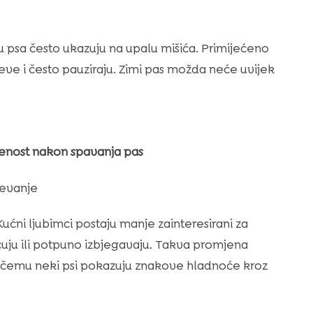
sa često ukazuju na upalu mišića. Primijećeno
teve i često pauziraju. Zimi pas možda neće uvijek
enost nakon spavanja pas
ijevanje
Kućni ljubimci postaju manje zainteresirani za
uju ili potpuno izbjegavaju. Takva promjena
ri čemu neki psi pokazuju znakove hladnoće kroz