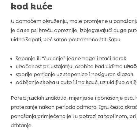
kod kuće
U domaćem okruženju, male promjene u ponašanju p
je da se psi kreću opreznije, izbjegavajući duge pu
vidno šepati, već samo povremeno štiti šapu.
šepanje ili “čuvanje” jedne noge i kraći korak
ukočenost pri ustajanju, osobito kad vidimo
ukoč
sporije penjanje uz stepenice i nesiguran silazak
odbijanje skoka u auto ili na kauč, uz vidljivo okl
Pored fizičkih znakova, mijenja se i ponašanje psa. 
protezanje nakon perioda odmora. Igru često skrać
ponašanja primjećena je i u potrazi za toplinom, p
drhtanje.