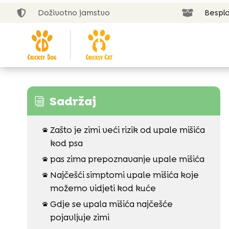
Doživotno jamstvo
Bespla


Sadržaj
i
Zašto je zimi veći rizik od upale mišića

kod psa
pas zima prepoznavanje upale mišića

Najčešći simptomi upale mišića koje

možemo vidjeti kod kuće
Gdje se upala mišića najčešće

pojavljuje zimi