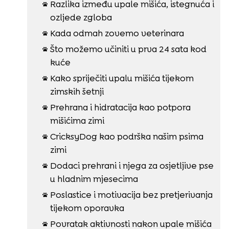
Razlika između upale mišića, istegnuća i

ozljede zgloba
Kada odmah zovemo veterinara

Što možemo učiniti u prva 24 sata kod

kuće
Kako spriječiti upalu mišića tijekom

zimskih šetnji
Prehrana i hidratacija kao potpora

mišićima zimi
CricksyDog kao podrška našim psima

zimi
Dodaci prehrani i njega za osjetljive pse

u hladnim mjesecima
Poslastice i motivacija bez pretjerivanja

tijekom oporavka
Povratak aktivnosti nakon upale mišića
