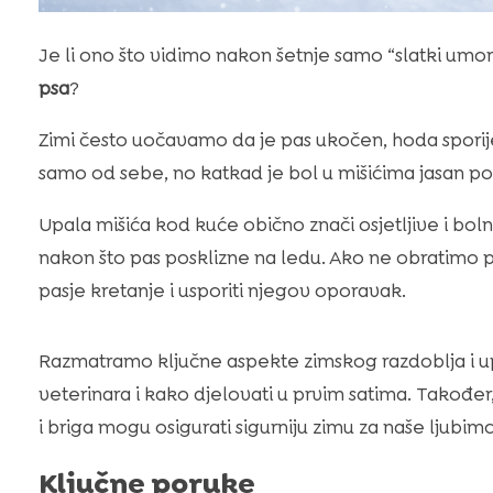
Je li ono što vidimo nakon šetnje samo “slatki umor”
psa
?
Zimi često uočavamo da je pas ukočen, hoda sporije i
samo od sebe, no katkad je bol u mišićima jasan p
Upala mišića kod kuće obično znači osjetljive i boln
nakon što pas posklizne na ledu. Ako ne obratimo p
pasje kretanje i usporiti njegov oporavak.
Razmatramo ključne aspekte zimskog razdoblja i upal
veterinara i kako djelovati u prvim satima. Također
i briga mogu osigurati sigurniju zimu za naše ljubim
Ključne poruke