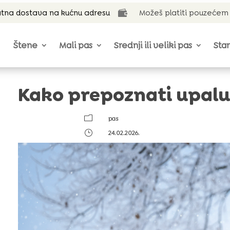
tna dostava na kućnu adresu
Možeš platiti pouzećem

Štene
Mali pas
Srednji ili veliki pas
Star
Kako prepoznati upalu
m
pas
}
24.02.2026.