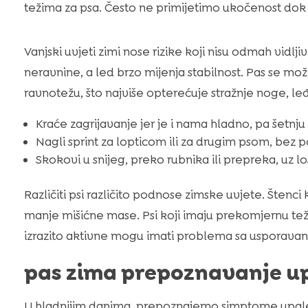
težima za psa. Često ne primijetimo ukočenost dok s
Vanjski uvjeti zimi nose rizike koji nisu odmah vidl
neravnine, a led brzo mijenja stabilnost. Pas se može
ravnotežu, što najviše opterećuje stražnje noge, le
Kraće zagrijavanje jer je i nama hladno, pa šetn
Nagli sprint za lopticom ili za drugim psom, bez 
Skokovi u snijeg, preko rubnika ili prepreka, uz l
Različiti psi različito podnose zimske uvjete. Štenci k
manje mišićne mase. Psi koji imaju prekomjernu tež
izrazito aktivne mogu imati problema sa usporavanj
pas zima prepoznavanje up
U hladnijim danima, prepoznajemo simptome upale m