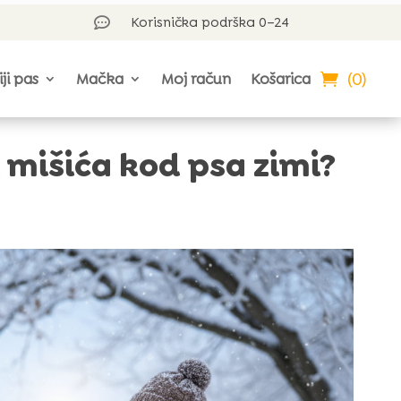
Korisnička podrška 0–24

(0)
iji pas
Mačka
Moj račun
Košarica
 mišića kod psa zimi?