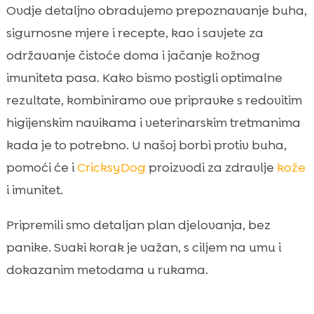
Ovdje detaljno obradujemo prepoznavanje buha,
snažan imunitet
sigurnosne mjere i recepte, kao i savjete za
Plan od 7 dana: kako sustavno suzbiti buhe

kod kuće
održavanje čistoće doma i jačanje kožnog
Sezonska prevencija: proljeće, ljeto i jesen u
imuniteta pasa. Kako bismo postigli optimalne

Hrvatskoj
rezultate, kombiniramo ove pripravke s redovitim
Kada prirodni pristup nije dovoljan:

higijenskim navikama i veterinarskim tretmanima
kombiniranje s veterinarskim tretmanima
kada je to potrebno. U našoj borbi protiv buha,
Najčešće pogreške pri izradi i primjeni

pomoći će i
CricksyDog
proizvodi za zdravlje
kože
domaćih pripravaka
i imunitet.
Zaključak

FAQ

Pripremili smo detaljan plan djelovanja, bez
panike. Svaki korak je važan, s ciljem na umu i
dokazanim metodama u rukama.