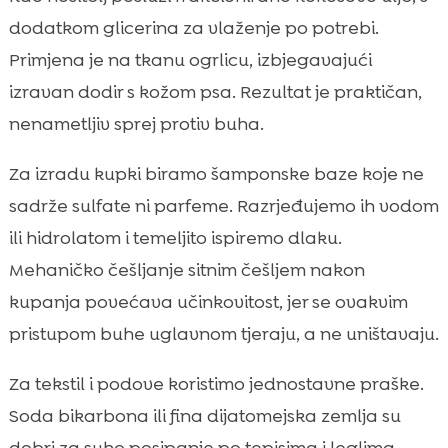
dodatkom glicerina za vlaženje po potrebi.
Primjena je na tkanu ogrlicu, izbjegavajući
izravan dodir s kožom psa. Rezultat je praktičan,
nenametljiv sprej protiv buha.
Za izradu kupki biramo šamponske baze koje ne
sadrže sulfate ni parfeme. Razrjeđujemo ih vodom
ili hidrolatom i temeljito ispiremo dlaku.
Mehaničko češljanje sitnim češljem nakon
kupanja povećava učinkovitost, jer se ovakvim
pristupom buhe uglavnom tjeraju, a ne uništavaju.
Za tekstil i podove koristimo jednostavne praške.
Soda bikarbona ili fina dijatomejska zemlja su
dobri za suho posipanje po tepisima i leglima,