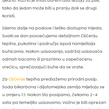
tjedno. Važno je imati barem dva ležaja za pse,
tako da jedan može biti u pranju dok se drugi
koristi.
Idemo dalje na podove i teško dostupna mjesta.
Svaki se dan posvećujemo detaljnom čišćenju
tepiha, pukotina i područja ispod namještaja
buhicama. Nakon usisavanja, sadržaj usisavača
odmah bacamo ili praznimo u zapečaćenu
vrećicu, sprečavajući buhe da se vrate.
Za
čišćenje
tepiha predlažemo prirodni posip.
Soda bikarbona i dijatomejska zemlja miješaju se
u omjeru 1:1. Nakon što posipamo, čekamo 2–4
sata pa temeljito usisavamo. Važno je biti oprezan