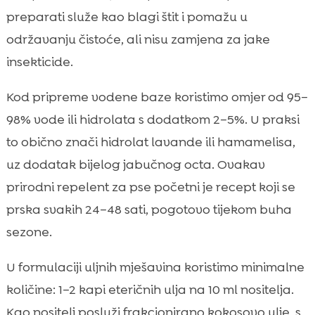
preparati služe kao blagi štit i pomažu u
održavanju čistoće, ali nisu zamjena za jake
insekticide.
Kod pripreme vodene baze koristimo omjer od 95–
98% vode ili hidrolata s dodatkom 2–5%. U praksi
to obično znači hidrolat lavande ili hamamelisa,
uz dodatak bijelog jabučnog octa. Ovakav
prirodni repelent za pse početni je recept koji se
prska svakih 24–48 sati, pogotovo tijekom buha
sezone.
U formulaciji uljnih mješavina koristimo minimalne
količine: 1–2 kapi eteričnih ulja na 10 ml nositelja.
Kao nositelj posluži frakcionirano kokosovo ulje, s