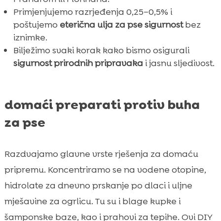
Primjenjujemo razrjeđenja 0,25–0,5% i
poštujemo
eterična ulja za pse sigurnost
bez
iznimke.
Bilježimo svaki korak kako bismo osigurali
sigurnost prirodnih pripravaka
i jasnu sljedivost.
domaći preparati protiv buha
za pse
Razdvajamo glavne vrste rješenja za domaću
pripremu. Koncentriramo se na vodene otopine,
hidrolate za dnevno prskanje po dlaci i uljne
mješavine za ogrlicu. Tu su i blage kupke i
šamponske baze, kao i prahovi za tepihe. Ovi DIY