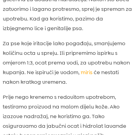
zatvorimo i lagano protresmo, sprej je spreman za
upotrebu. Kad ga koristimo, pazimo da
izbjegnemo lice i genitalije psa.
Za pse koje iritacije lako pogađaju, smanjujemo
količinu octa u spreju. Ili pripremimo ispirku s
omjerom 1:3, ocat prema vodi, za upotrebu nakon
kupanja. Ne ispirući je vodom,
miris
će nestati
nakon kratkog vremena.
Prije nego krenemo s redovitom upotrebom,
testiramo proizvod na malom dijelu kože. Ako
izazove nadražaj, ne koristimo ga. Tako
osiguravamo da jabučni ocat i hidrolat lavande