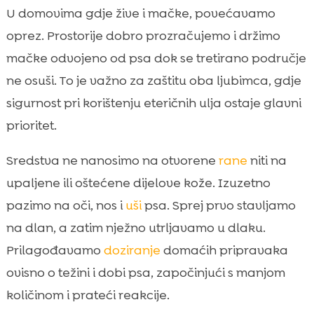
U domovima gdje žive i mačke, povećavamo
oprez. Prostorije dobro prozračujemo i držimo
mačke odvojeno od psa dok se tretirano područje
ne osuši. To je važno za zaštitu oba ljubimca, gdje
sigurnost pri korištenju eteričnih ulja ostaje glavni
prioritet.
Sredstva ne nanosimo na otvorene
rane
niti na
upaljene ili oštećene dijelove kože. Izuzetno
pazimo na oči, nos i
uši
psa. Sprej prvo stavljamo
na dlan, a zatim nježno utrljavamo u dlaku.
Prilagođavamo
doziranje
domaćih pripravaka
ovisno o težini i dobi psa, započinjući s manjom
količinom i prateći reakcije.