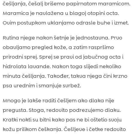
češljanja, češalj brišemo papirnatom maramicom.
Maramica je navlažena u blagoj otopini octa.
Ovim postupkom uklanjamo odrasle buhe i izmet.
Rutina njege nakon šetnje je jednostavna. Prvo
obavljamo pregled kože, a zatim raspršimo
prirodni sprej. Sprej se pravi od jabučnog octa i
hidrolata lavande. Nakon toga slijedi nekoliko
minuta češljanja. Također, takva njega čini krzno
psa urednim i smanjuje svrbež.
Mnogo je lakše raditi češljem ako dlaka nije
pregusta. Stoga, redovito podrezujemo dlaku.
Kratki nokti su bitni kako pas ne bi oštetio svoju
kožu prilikom češkanja. Češljeve i četke redovito