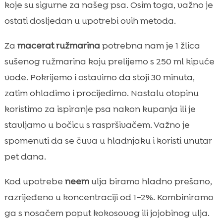
koje su sigurne za našeg psa. Osim toga, važno je
ostati dosljedan u upotrebi ovih metoda.
Za
macerat ružmarina
potrebna nam je 1 žlica
sušenog ružmarina koju prelijemo s 250 ml kipuće
vode. Pokrijemo i ostavimo da stoji 30 minuta,
zatim ohladimo i procijedimo. Nastalu otopinu
koristimo za ispiranje psa nakon kupanja ili je
stavljamo u bočicu s raspršivačem. Važno je
spomenuti da se čuva u hladnjaku i koristi unutar
pet dana.
Kod upotrebe
neem
ulja biramo hladno prešano,
razrijeđeno u koncentraciji od 1–2%. Kombiniramo
ga s nosačem poput kokosovog ili jojobinog ulja.