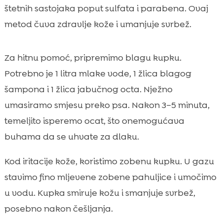
štetnih sastojaka poput sulfata i parabena. Ovaj
metod čuva zdravlje kože i umanjuje svrbež.
Za hitnu pomoć, pripremimo blagu kupku.
Potrebno je 1 litra mlake vode, 1 žlica blagog
šampona i 1 žlica jabučnog octa. Nježno
umasiramo smjesu preko psa. Nakon 3–5 minuta,
temeljito isperemo ocat, što onemogućava
buhama da se uhvate za dlaku.
Kod iritacije kože, koristimo zobenu kupku. U gazu
stavimo fino mljevene zobene pahuljice i umočimo
u vodu. Kupka smiruje kožu i smanjuje svrbež,
posebno nakon češljanja.