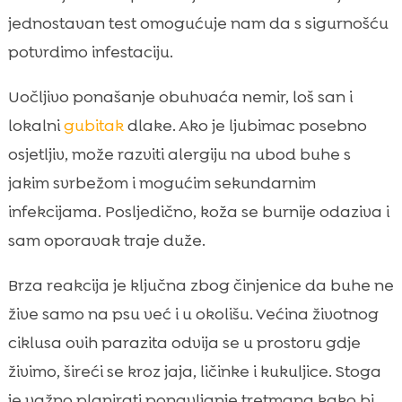
jednostavan test omogućuje nam da s sigurnošću
potvrdimo infestaciju.
Uočljivo ponašanje obuhvaća nemir, loš san i
lokalni
gubitak
dlake. Ako je ljubimac posebno
osjetljiv, može razviti alergiju na ubod buhe s
jakim svrbežom i mogućim sekundarnim
infekcijama. Posljedično, koža se burnije odaziva i
sam oporavak traje duže.
Brza reakcija je ključna zbog činjenice da buhe ne
žive samo na psu već i u okolišu. Većina životnog
ciklusa ovih parazita odvija se u prostoru gdje
živimo, šireći se kroz jaja, ličinke i kukuljice. Stoga
je važno planirati ponavljanje tretmana kako bi