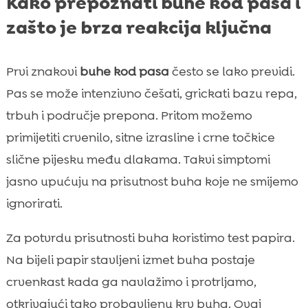
Kako prepoznati buhe kod pasa i
zašto je brza reakcija ključna
Prvi znakovi
buhe kod pasa
često se lako previdi.
Pas se može intenzivno češati, grickati bazu repa,
trbuh i područje prepona. Pritom možemo
primijetiti crvenilo, sitne izrasline i crne točkice
slične pijesku među dlakama. Takvi simptomi
jasno upućuju na prisutnost buha koje ne smijemo
ignorirati.
Za potvrdu prisutnosti buha koristimo test papira.
Na bijeli papir stavljeni izmet buha postaje
crvenkast kada ga navlažimo i protrljamo,
otkrivajući tako probavljenu krv buha. Ovaj