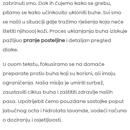
brza reakcija ključna
zabrinuti smo. Dok ih čujemo kako se grebu,
Sigurnosne smjernice prije nego što

pitamo se kako učinkovito ukloniti buhe. Svi smo
krenemo s prirodnim rješenjima
se našli u situaciji gdje tražimo rješenja koja neće
domaći preparati protiv buha za pse

štetiti njihovoj koži. Proces uklanjanja buha iziskuje
Jabučni ocat i hidrolat lavande: duo za

pažljivo
pranje posteljine
i detaljan pregled
brzu pomoć
dlake.
Domaći biljni repelenti: ružmarin, neem i

limunska trava
U ovom tekstu, fokusiramo se na domaće
Prirodni šamponi i kupke koje pomažu

preparate protiv buha koji su korisni, ali imaju
protiv buha
ograničenja. Naša misija je umiriti svrbež,
Češljanje finim češljem i rutina njege dlake

zaustaviti ciklus buha i zaštititi zdravlje naših
Kako tretirati dom: posteljina, tepihe i

pasa. Upotrijebit ćemo pouzdane sastojke poput
pukotine
jabučnog octa i hidrolata lavande, vodeći računa
Dijeta i imunitet: kako prehrana utječe na

otpornost kože
o doziranju i osjetljivosti.
CricksyDog rješenja za zdravu kožu i
