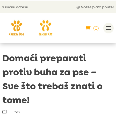
u
🤝 Možeš platiti pouzećem
(0)
Domaći preparati
protiv buha za pse –
Sve što trebaš znati o
tome!
m
pas