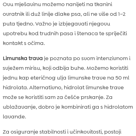
Ovu mješavinu možemo nanijeti na tkanini
ovratnik ili duž linije dlake psa, ali ne više od 1–2
puta tjedno. Važno je izbjegavati njegovu
upotrebu kod trudnih pasa i štenaca te spriječiti
kontakt s očima.
Limunska trava
je poznata po svom intenzivnom i
svježem mirisu, koji odbija buhe. Možemo koristiti
jednu kap eteričnog ulja limunske trave na 50 ml
hidrolata. Alternativno, hidrolat limunske trave
može se koristiti sam za češće prskanje. Za
ublažavanje, dobro je kombinirati ga s hidrolatom
lavande.
Za osiguranje stabilnosti i učinkovitosti, postoji