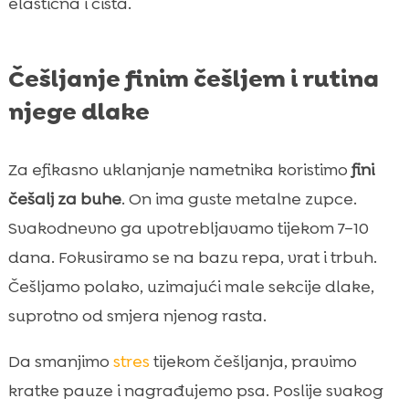
elastična i čista.
Češljanje finim češljem i rutina
njege dlake
Za efikasno uklanjanje nametnika koristimo
fini
češalj za buhe
. On ima guste metalne zupce.
Svakodnevno ga upotrebljavamo tijekom 7–10
dana. Fokusiramo se na bazu repa, vrat i trbuh.
Češljamo polako, uzimajući male sekcije dlake,
suprotno od smjera njenog rasta.
Da smanjimo
stres
tijekom češljanja, pravimo
kratke pauze i nagrađujemo psa. Poslije svakog