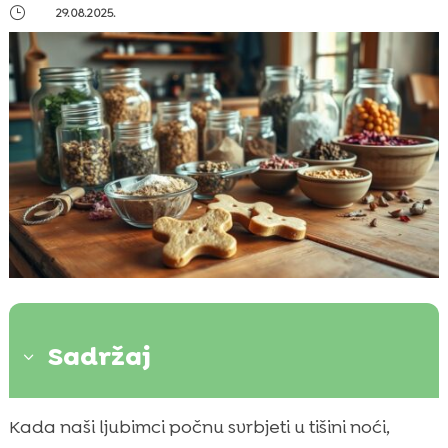
}
29.08.2025.
Sadržaj
3
Kako prepoznati buhe kod pasa i zašto je
Kada naši ljubimci počnu svrbjeti u tišini noći,
