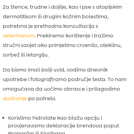
Za štence, trudne i dojilje, kao i pse s atopijskim
dermatitisom ili drugim kožnim bolestima,
potrebna je prethodna konzultacija s
veterinarom
. Prekinemo korištenje i tražimo
stručni savjet ako primjetimo crvenilo, oteklinu,
svrbež ili letargiju.
Da bismo imali bolji uvid, vodimo dnevnik
upotrebe i fotografiramo područje testa. To nam
omogućava da uočimo obrasce i prilagodimo
doziranje
po potrebi.
Koristimo hidrolate kao blažu opciju i
provjeravamo deklaracije brendova poput
Pranarôm ili Florihana.