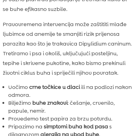
se buhe efikasno suzbile.
Pravovremena intervencija može zaštititi mlađe
ljubimce od anemije te smanjiti rizik prijenosa
parazita kao što je trakavica Dipylidium caninum.
Tretiramo i psa i okoliš, uključujući posteljinu,
tepihe i skrivene pukotine, kako bismo prekinuli
životni ciklus buha i spriječili njihov povratak.
Uočimo
crne točkice u dlaci
ili na podlozi nakon
odmora.
Bilježimo
buhe znakovi
: češanje, crvenilo,
papule, nemir.
Provedemo test papira za brzu potvrdu.
Pripazimo na
simptomi buha kod pasa
s
dijagnozom
alergija na ubod buhe
.