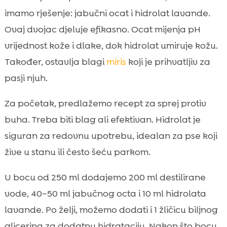
imamo rješenje: jabučni ocat i hidrolat lavande.
Ovaj dvojac djeluje efikasno. Ocat mijenja pH
vrijednost kože i dlake, dok hidrolat umiruje kožu.
Također, ostavlja blagi
miris
koji je prihvatljiv za
pasji njuh.
Za početak, predlažemo recept za sprej protiv
buha. Treba biti blag ali efektivan. Hidrolat je
siguran za redovnu upotrebu, idealan za pse koji
žive u stanu ili često šeću parkom.
U bocu od 250 ml dodajemo 200 ml destilirane
vode, 40–50 ml jabučnog octa i 10 ml hidrolata
lavande. Po želji, možemo dodati i 1 žličicu biljnog
glicerina za dodatnu hidrataciju. Nakon što bocu