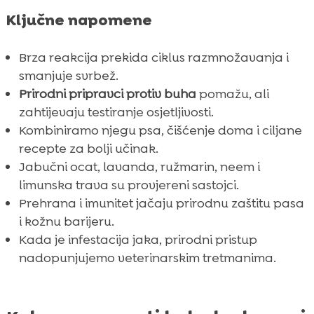
Ključne napomene
Brza reakcija prekida ciklus razmnožavanja i
smanjuje svrbež.
Prirodni pripravci protiv buha
pomažu, ali
zahtijevaju testiranje osjetljivosti.
Kombiniramo njegu psa, čišćenje doma i ciljane
recepte za bolji učinak.
Jabučni ocat, lavanda, ružmarin, neem i
limunska trava su provjereni sastojci.
Prehrana i imunitet jačaju prirodnu zaštitu pasa
i kožnu barijeru.
Kada je infestacija jaka, prirodni pristup
nadopunjujemo veterinarskim tretmanima.