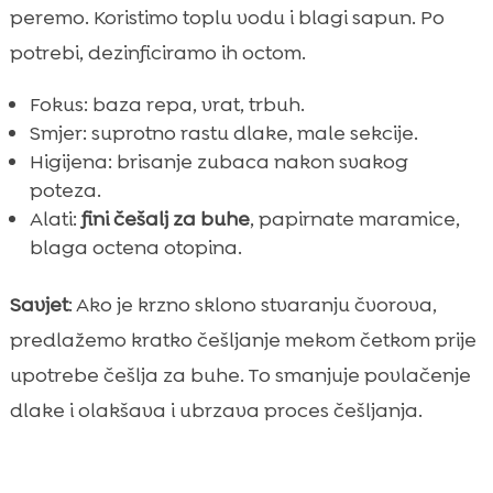
peremo. Koristimo toplu vodu i blagi sapun. Po
potrebi, dezinficiramo ih octom.
Fokus: baza repa, vrat, trbuh.
Smjer: suprotno rastu dlake, male sekcije.
Higijena: brisanje zubaca nakon svakog
poteza.
Alati:
fini češalj za buhe
, papirnate maramice,
blaga octena otopina.
Savjet
: Ako je krzno sklono stvaranju čvorova,
predlažemo kratko češljanje mekom četkom prije
upotrebe češlja za buhe. To smanjuje povlačenje
dlake i olakšava i ubrzava proces češljanja.