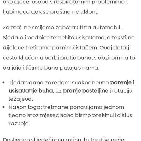
oko djece, osoba s respiratornim problemima i
ljubimaca dok se prašina ne ukloni.
Za kraj, ne smijemo zaboraviti na automobil.
Sjedala i podnice temeljito usisavamo, a tekstilne
dijelove tretiramo parnim čistačem. Ovaj detalj
često ključan u borbi protiv buha, s obzirom na to
da jaja i ličinke buha putuju s nama.
Tjedan dana zaredom: svakodnevno
parenje i
usisavanje buha
, uz
pranje posteljine
i rotaciju
ležajeva.
Nakon toga: tretmane ponavljamo jednom
tjedno kroz mjesec kako bismo prekinuli ciklus
razvoja.
Dosljedno slijedeći ovu rutinu, buhe više neće