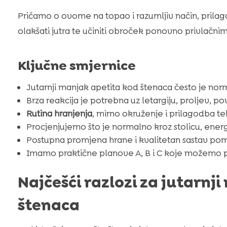
Pričamo o ovome na topao i razumljiv način, prilag
olakšati jutra te učiniti obroček ponovno privlačnim
Ključne smjernice
Jutarnji manjak apetita kod štenaca često je nor
Brza reakcija je potrebna uz letargiju, proljev, po
Rutina hranjenja
, mirno okruženje i prilagodba te
Procjenjujemo što je normalno kroz stolicu, energij
Postupna promjena hrane i kvalitetan sastav p
Imamo praktične planove A, B i C koje možemo pr
Najčešći razlozi za jutarnj
štenaca