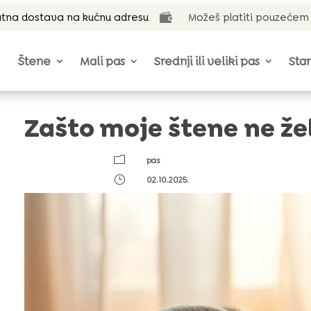
tna dostava na kućnu adresu
Možeš platiti pouzećem

Štene
Mali pas
Srednji ili veliki pas
Star
Zašto moje štene ne žel
m
pas
}
02.10.2025.