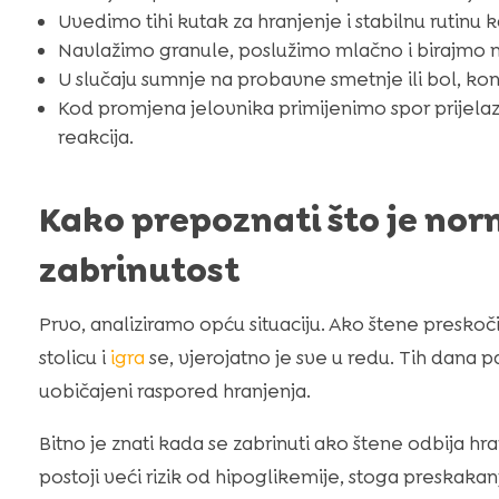
Uvedimo tihi kutak za hranjenje i stabilnu rutinu 
Navlažimo granule, poslužimo mlačno i birajmo m
U slučaju sumnje na probavne smetnje ili bol, kon
Kod promjena jelovnika primijenimo spor prijela
reakcija.
Kako prepoznati što je norm
zabrinutost
Prvo, analiziramo opću situaciju. Ako štene preskoči 
stolicu i
igra
se, vjerojatno je sve u redu. Tih dana 
uobičajeni raspored hranjenja.
Bitno je znati kada se zabrinuti ako štene odbija h
postoji veći rizik od hipoglikemije, stoga preskak