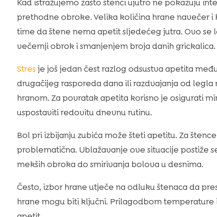
Kad istražujemo zašto štenci ujutro ne pokazuju int
prethodne obroke. Velika količina hrane navečer i
time da štene nema apetit sljedećeg jutra. Ovo se 
večernji obrok i smanjenjem broja danih grickalica.
Stres
je još jedan čest razlog odsustva apetita me
drugačijeg rasporeda dana ili razdvajanja od legla
hranom. Za povratak apetita korisno je osigurati mir
uspostaviti redovitu dnevnu rutinu.
Bol pri izbijanju zubića može šteti apetitu. Za štenc
problematična. Ublažavanje ove situacije postiže 
mekših obroka do smirivanja bolova u desnima.
Često, izbor hrane utječe na odluku štenaca da pr
hrane mogu biti ključni. Prilagodbom temperature 
apetit.