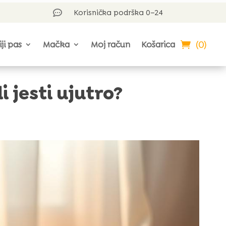
Korisnička podrška 0–24

(0)
iji pas
Mačka
Moj račun
Košarica
i jesti ujutro?