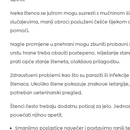
Neka štenca se jutrom mogu susresti s mučninom i
slučajevima, manji obroci posluženi češće tijekom 
pomoći.
Nagle promjene u prehrani mogu zbuniti probavni si
vrstu hrane treba obaviti postepeno. Miješanje star
prati opće stanje šteneta, olakšava prilagodbu.
Zdravstveni problemi kao što su paraziti ili infekc
štenaca. Ukoliko štene pokazuje znakove letargije, pr
potreban veterinarski pregled.
Štenci često trebaju dodatnu poticaj za jelo. Jednost
povećati njihov apetit.
Smanjimo poslastice navečer i postavimo raniji t