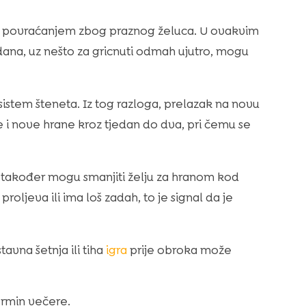
li povraćanjem zbog praznog želuca. U ovakvim
dana, uz nešto za gricnuti odmah ujutro, mogu
stem šteneta. Iz tog razloga, prelazak na novu
e i nove hrane kroz tjedan do dva, pri čemu se
ije također mogu smanjiti želju za hranom kod
oljeva ili ima loš zadah, to je signal da je
avna šetnja ili tiha
igra
prije obroka može
ermin večere.