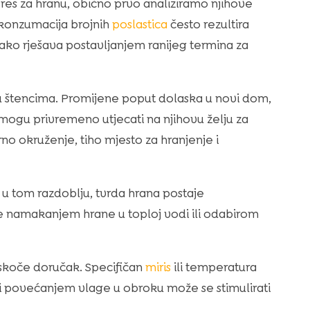
eres za hranu, obično prvo analiziramo njihove
 konzumacija brojnih
poslastica
često rezultira
lako rješava postavljanjem ranijeg termina za
đu štencima. Promijene poput dolaska u novi dom,
 mogu privremeno utjecati na njihovu želju za
no okruženje, tiho mjesto za hranjenje i
e u tom razdoblju, tvrda hrana postaje
se namakanjem hrane u toploj vodi ili odabirom
eskoče doručak. Specifičan
miris
ili temperatura
i povećanjem vlage u obroku može se stimulirati