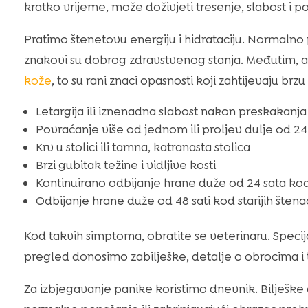
kratko vrijeme, može doživjeti tresenje, slabost i p
Pratimo štenetovu energiju i hidrataciju. Normalno 
znakovi su dobrog zdravstvenog stanja. Međutim, ak
kože
, to su rani znaci opasnosti koji zahtijevaju brzu
Letargija ili iznenadna slabost nakon preskakanj
Povraćanje više od jednom ili proljev dulje od 24
Krv u stolici ili tamna, katranasta stolica
Brzi gubitak težine i vidljive kosti
Kontinuirano odbijanje hrane duže od 24 sata ko
Odbijanje hrane duže od 48 sati kod starijih štena
Kod takvih simptoma, obratite se veterinaru. Specij
pregled donosimo zabilješke, detalje o obrocima i
Za izbjegavanje panike koristimo dnevnik. Bilješke o