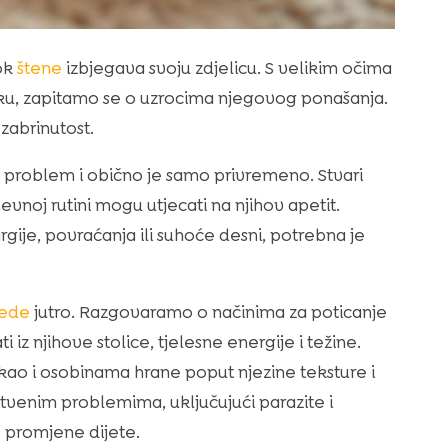
dok
štene
izbjegava svoju zdjelicu. S velikim očima
tku, zapitamo se o uzrocima njegovog ponašanja.
 zabrinutost.
k problem i obično je samo privremeno. Stvari
vnoj rutini mogu utjecati na njihov apetit.
ije, povraćanja ili suhoće desni, potrebna je
jede
jutro. Razgovaramo o načinima za poticanje
iz njihove stolice, tjelesne energije i težine.
kao i osobinama hrane poput njezine teksture i
venim problemima, uključujući parazite i
ne promjene dijete.