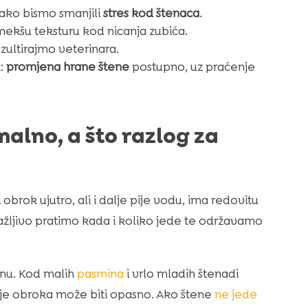
kako bismo smanjili
stres kod štenaca
.
ekšu teksturu kod nicanja zubića.
zultirajmo veterinara.
z:
promjena hrane štene
postupno, uz praćenje
alno, a što razlog za
obrok ujutro, ali i dalje pije vodu, ima redovitu
pažljivo pratimo kada i koliko jede te održavamo
ranu. Kod malih
pasmina
i vrlo mladih štenadi
anje obroka može biti opasno. Ako štene
ne jede