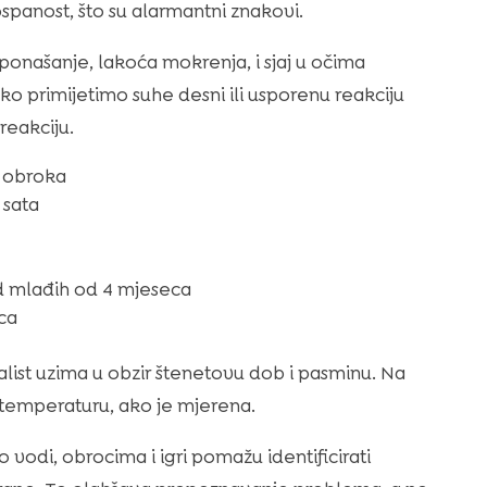
ospanost, što su alarmantni znakovi.
ponašanje, lakoća mokrenja, i sjaj u očima
o primijetimo suhe desni ili usporenu reakciju
 reakciju.
a obroka
 sata
d mlađih od 4 mjeseca
ca
alist uzima u obzir štenetovu dob i pasminu. Na
 temperaturu, ako je mjerena.
 vodi, obrocima i igri pomažu identificirati