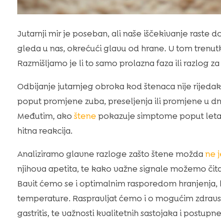
Jutarnji mir je poseban, ali naše iščekivanje raste 
gleda u nas, okrećući glavu od hrane. U tom trenu
Razmišljamo je li to samo prolazna faza ili razlog za
Odbijanje jutarnjeg obroka kod štenaca nije rijeda
poput promjene zuba, preseljenja ili promjene u dne
Međutim, ako
štene
pokazuje simptome poput letarg
hitna reakcija.
Analiziramo glavne razloge zašto štene možda
ne 
njihova apetita, te kako važne signale možemo čitati 
Bavit ćemo se i optimalnim rasporedom hranjenja, 
temperature. Raspravljat ćemo i o mogućim zdravst
gastritis, te važnosti kvalitetnih sastojaka i postup