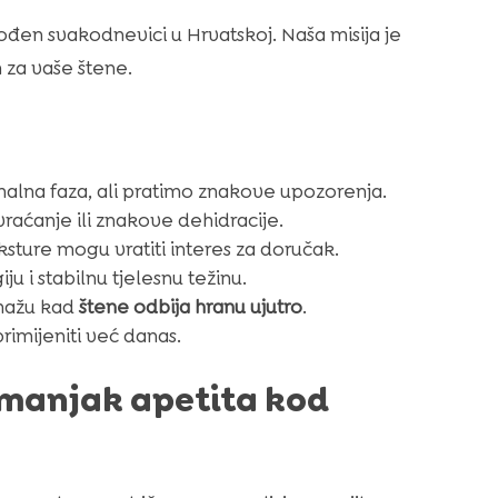
ođen svakodnevici u Hrvatskoj. Naša misija je
 za vaše štene.
malna faza, ali pratimo znakove upozorenja.
vraćanje ili znakove dehidracije.
ksture mogu vratiti interes za doručak.
u i stabilnu tjelesnu težinu.
omažu kad
štene odbija hranu ujutro
.
imijeniti već danas.
i manjak apetita kod