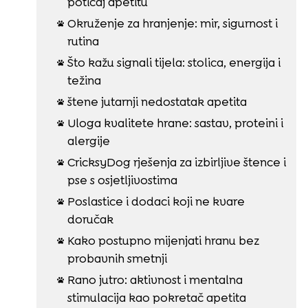
poticaj apetitu
Okruženje za hranjenje: mir, sigurnost i

rutina
Što kažu signali tijela: stolica, energija i

težina
štene jutarnji nedostatak apetita

Uloga kvalitete hrane: sastav, proteini i

alergije
CricksyDog rješenja za izbirljive štence i

pse s osjetljivostima
Poslastice i dodaci koji ne kvare

doručak
Kako postupno mijenjati hranu bez

probavnih smetnji
Rano jutro: aktivnost i mentalna

stimulacija kao pokretač apetita