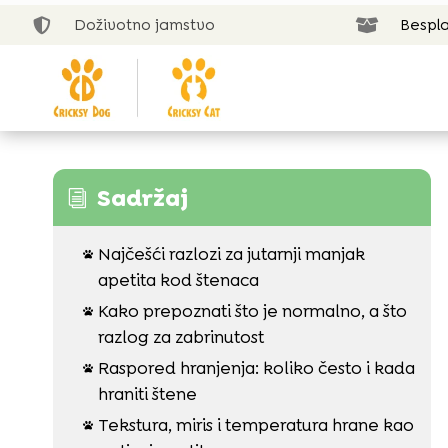
Doživotno jamstvo
Bespla


Sadržaj
i
Najčešći razlozi za jutarnji manjak

apetita kod štenaca
Kako prepoznati što je normalno, a što

razlog za zabrinutost
Raspored hranjenja: koliko često i kada

hraniti štene
Tekstura, miris i temperatura hrane kao
