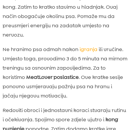
kong. Zatim to kratko stavimo u hladnjak. Ovaj
način obogaćuje okolinu psa. Pomaže mu da
preusmjeri energiju na zadatak umjesto na
nervozu.
Ne hranimo psa odmah nakon
igranja
ili vrućine.
Umjesto toga, provodimo 3 do 5 minuta na mirnom
treningu sa osnovnim zapovijedima. Za to
koristimo
MeatLover poslastice
. Ove kratke sesije
ponovno usmjeravaju pažnju psa na hranu i
jačaju njegovu motivaciju.
Redoviti obroci i jednostavni koraci stvaraju rutinu
i očekivanja. Spojimo spore zdjele ujutro i
kong
punjenje
popodne. Zatim dodamo kratke igre