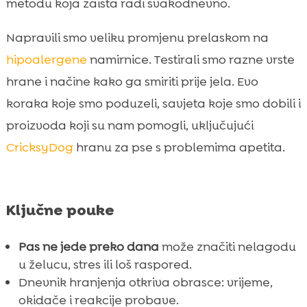
metodu koja zaista radi svakodnevno.
Plan eliminacijske dijete i kako ga provesti

Napravili smo veliku promjenu prelaskom na
Najčešće greške koje smo i sami radili

Zaključak
hipoalergene
namirnice. Testirali smo razne vrste

FAQ
hrane i načine kako ga smiriti prije jela. Evo

koraka koje smo poduzeli, savjeta koje smo dobili i
proizvoda koji su nam pomogli, uključujući
CricksyDog
hranu za pse s problemima apetita.
Ključne pouke
Pas ne jede preko dana
može značiti nelagodu
u želucu, stres ili loš raspored.
Dnevnik hranjenja otkriva obrasce: vrijeme,
okidače i reakcije probave.