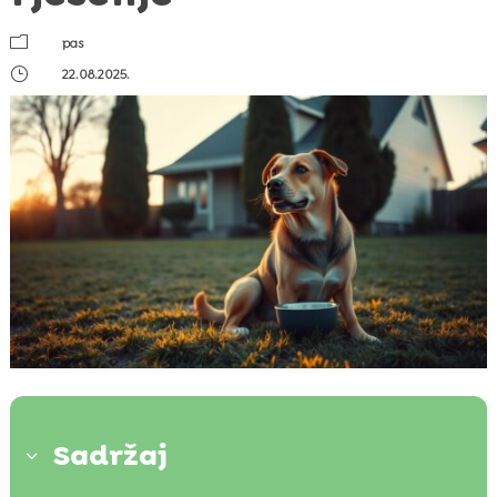
m
pas
}
22.08.2025.
Sadržaj
3