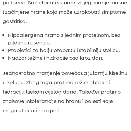
povišena. Savjetovali su nam izbjegavanje masne
i začinjene hrane koja može uzrokovati simptome
gastritisa.
Hipoalergena hrana s jednim proteinom, bez
piletine i pšenice.
Probiotici za bolju probavu i stabilniju stolicu.
Nadzor težine i hidracije psa kroz dan.
Jednokratno hranjenje povećava jutarnju kiselinu
u želucu. Zbog toga pratimo režim obroka i
hidraciju tijekom cijelog dana. Također pratimo
znakove intolerancije na hranu i bolesti koje
mogu utjecati na apetit.