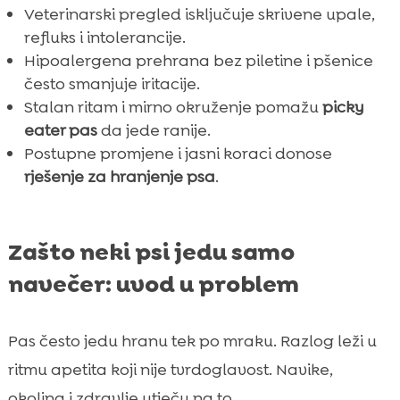
Veterinarski pregled isključuje skrivene upale,
refluks i intolerancije.
Hipoalergena prehrana bez piletine i pšenice
često smanjuje iritacije.
Stalan ritam i mirno okruženje pomažu
picky
eater pas
da jede ranije.
Postupne promjene i jasni koraci donose
rješenje za hranjenje psa
.
Zašto neki psi jedu samo
navečer: uvod u problem
Pas često jedu hranu tek po mraku. Razlog leži u
ritmu apetita koji nije tvrdoglavost. Navike,
okolina i zdravlje utječu na to.