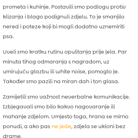
prometa i kuhinje. Postavili smo podlogu protiv
klizanja i blago podignuli zdjelu. To je smanjilo
nered i poteze koji bi mogli dodatno uznemiriti
psa.
Uveli smo kratku rutinu opuštanja prije jela. Par
minuta tihog odmaranja s nagradom, uz
umirujuću glazbu ili white noise, pomoglo je.
Također smo pazili na miran dah i ton glasa.
Zamijetili smo važnost neverbalne komunikacije.
Izbjegavali smo bilo kakvo nagovaranje ili
mahanje zdjelom. Umjesto toga, hrana se mirno
ponudi, a ako pas
ne jede
, zdjela se ukloni bez
drame.