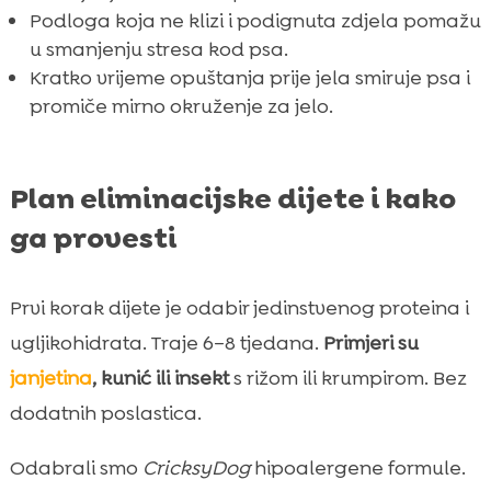
Podloga koja ne klizi i podignuta zdjela pomažu
u smanjenju stresa kod psa.
Kratko vrijeme opuštanja prije jela smiruje psa i
promiče mirno okruženje za jelo.
Plan eliminacijske dijete i kako
ga provesti
Prvi korak dijete je odabir jedinstvenog proteina i
ugljikohidrata. Traje 6–8 tjedana.
Primjeri su
janjetina
, kunić ili insekt
s rižom ili krumpirom. Bez
dodatnih poslastica.
Odabrali smo
CricksyDog
hipoalergene formule.