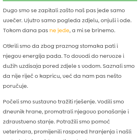
Zašto neki psi jedu samo navečer: uvod u
Dugo smo se zapitali zašto naš pas jede samo

problem
uvečer. Ujutro samo pogleda zdjelu, onjuši i ode.
moj pas jede samo navečer

Tokom dana pas
ne jede
, a mi se brinemo.
Zdravstveni uzroci: što nam je veterinar

rekao
Otkrili smo da zbog praznog stomaka pati i
Raspored hranjenja i rutina koji su nam
njegov energija pada. To dovodi do nervoze i

pomogli
dužih uzdisaja pored zdjele s vodom. Saznali smo
Prijelaz na kvalitetnu, hipoalergenu

da nije riječ o kapricu, već da nam pas nešto
prehranu
poručuje.
CricksyDog: rješenje koje je promijenilo sve

Poslastice i pojačivači ukusa koji su
Počeli smo sustavno tražiti rješenje. Vodili smo

potaknuli apetit
dnevnik hrane, promatrali njegovo ponašanje i
Podrška zdravlju: vitamini, higijena i njega

zdravstveno stanje. Potražili smo pomoć
Strategije za motivaciju tijekom dana

veterinara, promijenili raspored hranjenja i našli
Psihologija hranjenja: stresori u kućanstvu
