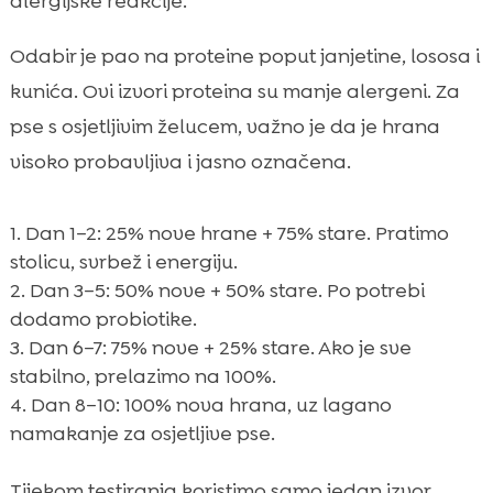
alergijske reakcije.
Odabir je pao na proteine poput janjetine, lososa i
kunića. Ovi izvori proteina su manje alergeni. Za
pse s osjetljivim želucem, važno je da je hrana
visoko probavljiva i jasno označena.
Dan 1–2: 25% nove hrane + 75% stare. Pratimo
stolicu, svrbež i energiju.
Dan 3–5: 50% nove + 50% stare. Po potrebi
dodamo probiotike.
Dan 6–7: 75% nove + 25% stare. Ako je sve
stabilno, prelazimo na 100%.
Dan 8–10: 100% nova hrana, uz lagano
namakanje za osjetljive pse.
Tijekom testiranja koristimo samo jedan izvor