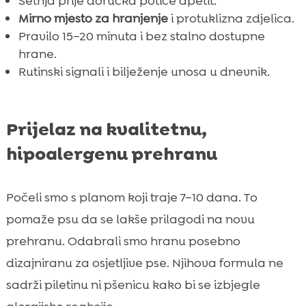
Šetnja prije doručka potiče apetit.
Mirno mjesto za hranjenje
i protuklizna zdjelica.
Pravilo 15–20 minuta i bez stalno dostupne
hrane.
Rutinski signali i bilježenje unosa u dnevnik.
Prijelaz na kvalitetnu,
hipoalergenu prehranu
Počeli smo s planom koji traje 7–10 dana. To
pomaže psu da se lakše prilagodi na novu
prehranu. Odabrali smo hranu posebno
dizajniranu za osjetljive pse. Njihova formula ne
sadrži piletinu ni pšenicu kako bi se izbjegle