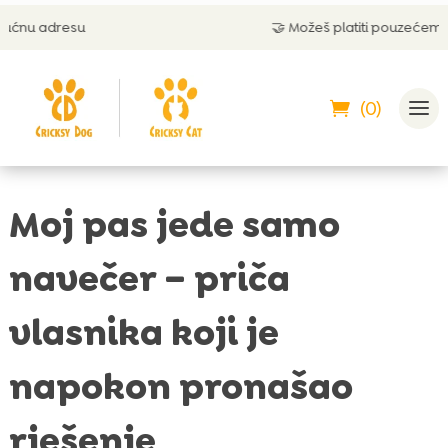
🤝 Možeš platiti pouzećem
(0)
Moj pas jede samo
navečer – priča
vlasnika koji je
napokon pronašao
rješenje