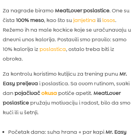
Za nagrade biramo
MeatLover poslastice
. One su
čista
100% meso
, kao što su
janjetina
ili
losos
.
Režemo ih na male kockice koje se uračunavaju u
dnevni unos kalorija. Postavili smo pravilo: samo
10% kalorija iz
poslastica
, ostalo treba biti iz
obroka.
Za kontrolu koristimo kutijicu za trening punu
Mr.
Easy preljeva
i poslastica. Sa ovom rutinom, svaki
dan
pojačivač
okusa
potiče apetit.
MeatLover
poslastice
pružaju motivaciju i radost, bilo da smo
kući ili u šetnji.
Početak dana: suha hrana + par kapi
Mr. Easy