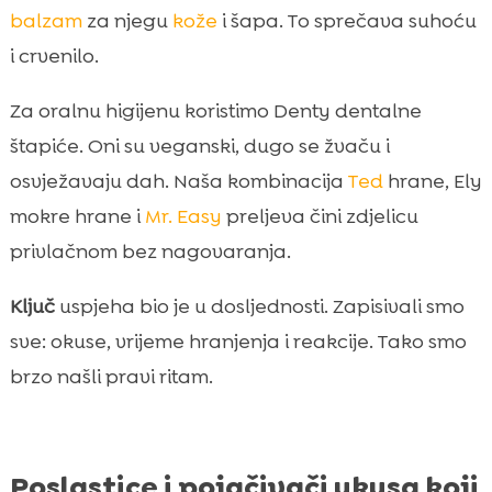
balzam
za njegu
kože
i šapa. To sprečava suhoću
i crvenilo.
Za oralnu higijenu koristimo Denty dentalne
štapiće. Oni su veganski, dugo se žvaču i
osvježavaju dah. Naša kombinacija
Ted
hrane, Ely
mokre hrane i
Mr. Easy
preljeva čini zdjelicu
privlačnom bez nagovaranja.
Ključ
uspjeha bio je u dosljednosti. Zapisivali smo
sve: okuse, vrijeme hranjenja i reakcije. Tako smo
brzo našli pravi ritam.
Poslastice i pojačivači ukusa koji