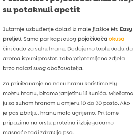
su potaknuli apetit
Jutarnje uzbuđenje dolazi iz male flašice
Mr. Easy
preljev
. Samo par kapi ovog
pojačivača
okusa
čini čudo za suhu hranu. Dodajemo toplu vodu da
aroma ispuni prostor. Tako pripremljena zdjela
brzo nalazi svog obožavatelja.
Za privikavanje na novu hranu koristimo Ely
mokru hranu, biramo janjetinu ili kunića. Miješamo
ju sa suhom hranom u omjeru 10 do 20 posto. Ako
je pas izbirljiv, hranu malo ugrijemo. Pri tome
pripazimo na vrstu proteina i izbjegavamo
masnoće radi zdravlja psa.