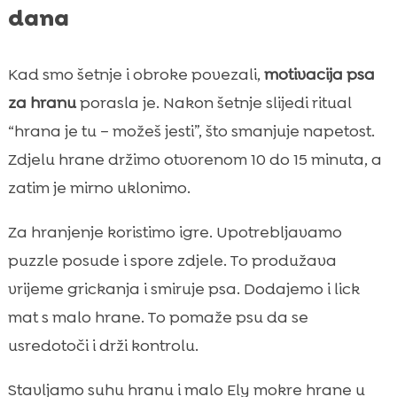
dana
Kad smo šetnje i obroke povezali,
motivacija psa
za hranu
porasla je. Nakon šetnje slijedi ritual
“hrana je tu – možeš jesti”, što smanjuje napetost.
Zdjelu hrane držimo otvorenom 10 do 15 minuta, a
zatim je mirno uklonimo.
Za hranjenje koristimo igre. Upotrebljavamo
puzzle posude i spore zdjele. To produžava
vrijeme grickanja i smiruje psa. Dodajemo i lick
mat s malo hrane. To pomaže psu da se
usredotoči i drži kontrolu.
Stavljamo suhu hranu i malo Ely mokre hrane u