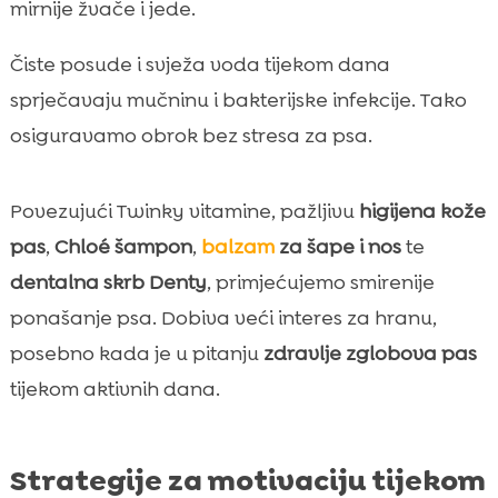
mirnije žvače i jede.
Čiste posude i svježa voda tijekom dana
sprječavaju mučninu i bakterijske infekcije. Tako
osiguravamo obrok bez stresa za psa.
Povezujući Twinky vitamine, pažljivu
higijena kože
pas
,
Chloé šampon
,
balzam
za šape i nos
te
dentalna skrb Denty
, primjećujemo smirenije
ponašanje psa. Dobiva veći interes za hranu,
posebno kada je u pitanju
zdravlje zglobova pas
tijekom aktivnih dana.
Strategije za motivaciju tijekom