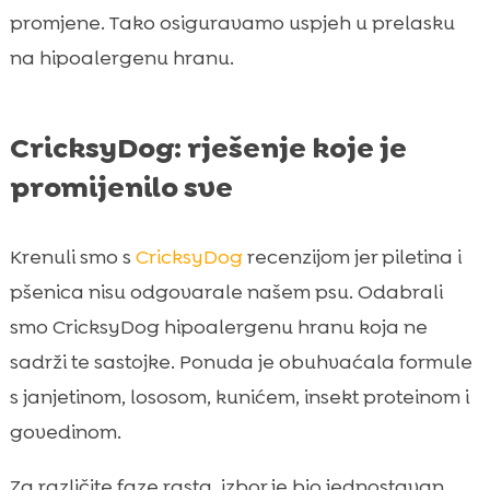
promjene. Tako osiguravamo uspjeh u prelasku
na hipoalergenu hranu.
CricksyDog: rješenje koje je
promijenilo sve
Krenuli smo s
CricksyDog
recenzijom jer piletina i
pšenica nisu odgovarale našem psu. Odabrali
smo CricksyDog hipoalergenu hranu koja ne
sadrži te sastojke. Ponuda je obuhvaćala formule
s janjetinom, lososom, kunićem, insekt proteinom i
govedinom.
Za različite faze rasta, izbor je bio jednostavan.