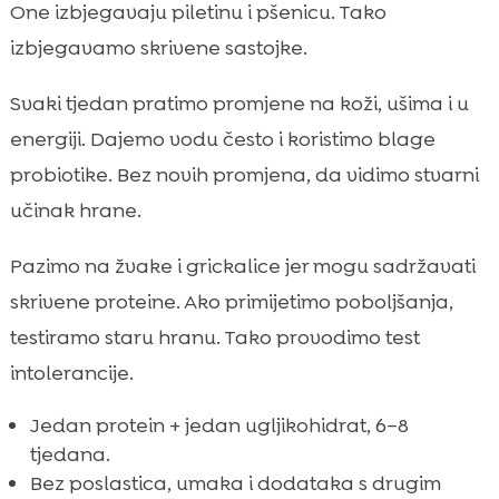
One izbjegavaju piletinu i pšenicu. Tako
izbjegavamo skrivene sastojke.
Svaki tjedan pratimo promjene na koži, ušima i u
energiji. Dajemo vodu često i koristimo blage
probiotike. Bez novih promjena, da vidimo stvarni
učinak hrane.
Pazimo na žvake i grickalice jer mogu sadržavati
skrivene proteine. Ako primijetimo poboljšanja,
testiramo staru hranu. Tako provodimo test
intolerancije.
Jedan protein + jedan ugljikohidrat, 6–8
tjedana.
Bez poslastica, umaka i dodataka s drugim