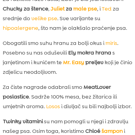
Chucky za štence
,
Juliet
za
male pse
, i
Ted
za
srednje do
velike pse
. Sve varijante su
hipoalergene
, što nam je olakšalo praćenje psa.
Obogatili smo suhu hranu za bolji okus i
miris
.
Posebno su nas oduševili
Ely mokra hrana
s
janjetinom i kunićem te
Mr. Easy
preljev
koji je činio
zdjelicu neodoljivom.
Za čiste nagrade odabrali smo
MeatLover
poslastice
. Sadrže 100% mesa, bez žitarica ili
umjetnih aroma.
Losos
i divljač su bili najbolji izbor.
Twinky vitamini
su nam pomogli u njegi i zdravlju
našeg psa. Osim toga, koristimo
Chloé
šampon
i