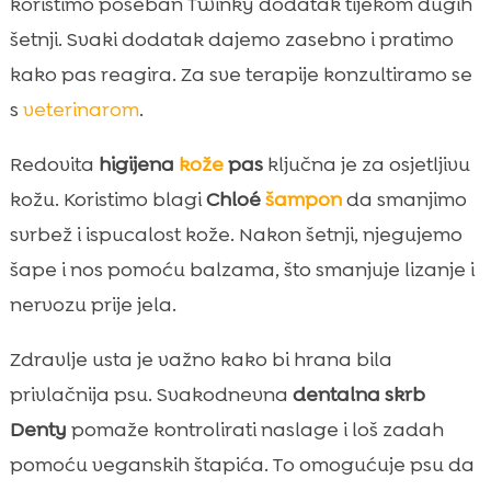
koristimo poseban Twinky dodatak tijekom dugih
šetnji. Svaki dodatak dajemo zasebno i pratimo
kako pas reagira. Za sve terapije konzultiramo se
s
veterinarom
.
Redovita
higijena
kože
pas
ključna je za osjetljivu
kožu. Koristimo blagi
Chloé
šampon
da smanjimo
svrbež i ispucalost kože. Nakon šetnji, njegujemo
šape i nos pomoću balzama, što smanjuje lizanje i
nervozu prije jela.
Zdravlje usta je važno kako bi hrana bila
privlačnija psu. Svakodnevna
dentalna skrb
Denty
pomaže kontrolirati naslage i loš zadah
pomoću veganskih štapića. To omogućuje psu da