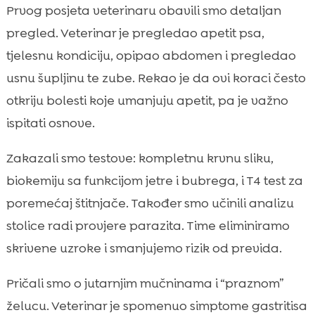
Prvog posjeta veterinaru obavili smo detaljan
pregled. Veterinar je pregledao apetit psa,
tjelesnu kondiciju, opipao abdomen i pregledao
usnu šupljinu te zube. Rekao je da ovi koraci često
otkriju bolesti koje umanjuju apetit, pa je važno
ispitati osnove.
Zakazali smo testove: kompletnu krvnu sliku,
biokemiju sa funkcijom jetre i bubrega, i T4 test za
poremećaj štitnjače. Također smo učinili analizu
stolice radi provjere parazita. Time eliminiramo
skrivene uzroke i smanjujemo rizik od previda.
Pričali smo o jutarnjim mučninama i “praznom”
želucu. Veterinar je spomenuo simptome gastritisa