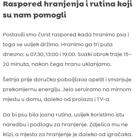
Raspored hranjenja i rutina koji
su nam pomogli
Postavili smo čvrst raspored kada hranimo psa i
toga se uvijek držimo. Hranimo ga tri puta
dnevno: u 07:30, 13:00 i 19:00. Svaki obrok traje 15–
20 minuta, nakon čega hranu uklanjamo.
Šetnja prije doručka poboljšava apetit i smanjuje
prekomjernu energiju. Jelo serviramo na mirnom
mjestu u domu, daleko od prolaza i TV-a.
Da bi psu bila jasna rutina, uvijek koristimo istu
naredbu i podlogu za hranjenje. Zdjelica mu ne
klizi, a mjesto za hranjenje je daleko od igračaka.