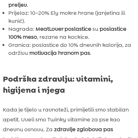
preljev
.
Prijelaz: 10–20% Ely mokre hrane (janjetina ili
kunić).
Nagrada:
MeatLover poslastice
su
poslastice
100% meso
, rezane na kockice.
Granica: poslastice do 10% dnevnih kalorija, za
održivu
motivacija hranom pas
.
Podrška zdravlju: vitamini,
higijena i njega
Kada je tijelo u ravnoteži, primijetili smo stabilan
apetit. Uveli smo Twinky vitamine za pse kao
dnevnu osnovu. Za
zdravlje zglobova pas