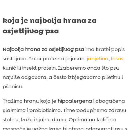
koja je najbolja hrana za
osjetljivog psa
Najbolja hrana za osjetljivog psa
ima kratki popis
sastojaka. Izvor proteina je jasan:
janjetina
,
losos
,
kunić ili insekt protein. Izaberemo onda što psu
najviše odgovara, a često izbjegavamo piletinu i
pšenicu.
Tražimo hranu koja je
hipoalergena
i obogaćena
vlaknima i probioticima. Time podupiremo zdravu
stolicu, kožu i sjajnu dlaku. Optimalna količina
masnoće je važna kako bi obroci odgovarali psu s