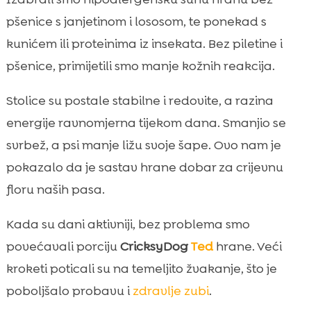
pšenice s janjetinom i lososom, te ponekad s
kunićem ili proteinima iz insekata. Bez piletine i
pšenice, primijetili smo manje kožnih reakcija.
Stolice su postale stabilne i redovite, a razina
energije ravnomjerna tijekom dana. Smanjio se
svrbež, a psi manje ližu svoje šape. Ovo nam je
pokazalo da je sastav hrane dobar za crijevnu
floru naših pasa.
Kada su dani aktivniji, bez problema smo
povećavali porciju
CricksyDog
Ted
hrane. Veći
kroketi poticali su na temeljito žvakanje, što je
poboljšalo probavu i
zdravlje zubi
.