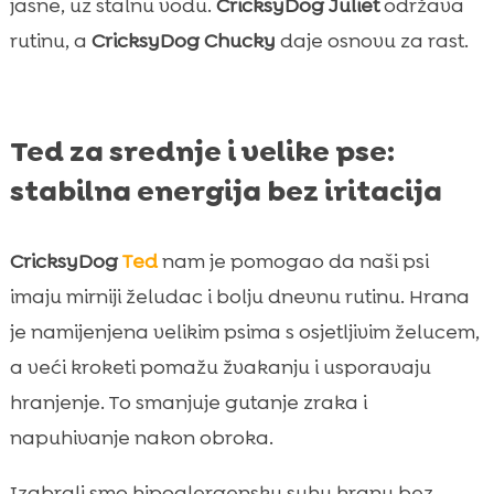
jasne, uz stalnu vodu.
CricksyDog Juliet
održava
rutinu, a
CricksyDog Chucky
daje osnovu za rast.
Ted za srednje i velike pse:
stabilna energija bez iritacija
CricksyDog
Ted
nam je pomogao da naši psi
imaju mirniji želudac i bolju dnevnu rutinu. Hrana
je namijenjena velikim psima s osjetljivim želucem,
a veći kroketi pomažu žvakanju i usporavaju
hranjenje. To smanjuje gutanje zraka i
napuhivanje nakon obroka.
Izabrali smo hipoalergensku suhu hranu bez