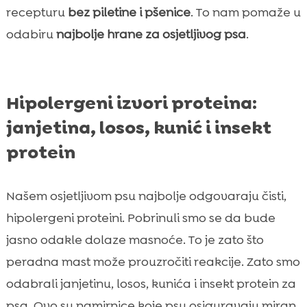
recepturu
bez piletine i pšenice
. To nam pomaže u
odabiru
najbolje hrane za osjetljivog psa
.
Hipolergeni izvori proteina:
janjetina, losos, kunić i insekt
protein
Našem osjetljivom psu najbolje odgovaraju čisti,
hipolergeni proteini. Pobrinuli smo se da bude
jasno odakle dolaze masnoće. To je zato što
peradna mast može prouzročiti reakcije. Zato smo
odabrali janjetinu, losos, kunića i insekt protein za
psa. Ovo su namirnice koje psu osiguravaju miran