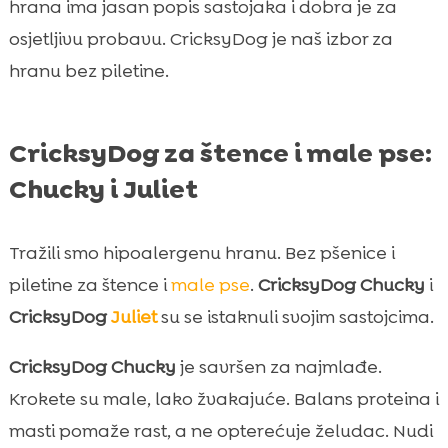
hrana ima jasan popis sastojaka i dobra je za
osjetljivu probavu. CricksyDog je naš izbor za
hranu bez piletine.
CricksyDog za štence i male pse:
Chucky i Juliet
Tražili smo hipoalergenu hranu. Bez pšenice i
piletine za štence i
male pse
.
CricksyDog Chucky
i
CricksyDog
Juliet
su se istaknuli svojim sastojcima.
CricksyDog Chucky
je savršen za najmlađe.
Krokete su male, lako žvakajuće. Balans proteina i
masti pomaže rast, a ne opterećuje želudac. Nudi