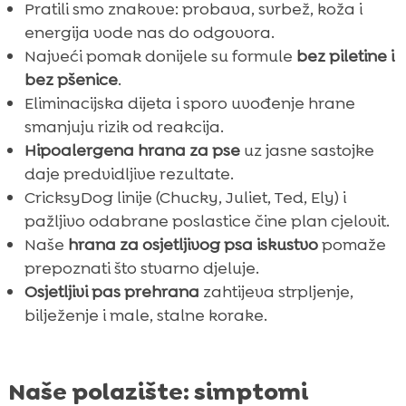
Pratili smo znakove: probava, svrbež, koža i
Ely mokra hrana: kada trebamo nježnu i

energija vode nas do odgovora.
sočnu opciju
Najveći pomak donijele su formule
bez piletine i
Poslastice bez kompromisa: MeatLover

bez pšenice
.
100% meso
Eliminacijska dijeta i sporo uvođenje hrane
Dodatna podrška: Twinky vitamini, Chloé
smanjuju rizik od reakcija.

njega kože i šapa
Hipoalergena hrana za pse
uz jasne sastojke
Za izbirljive njuške: Mr. Easy veganski
daje predvidljive rezultate.

dressing i Denty dentalni štapići
CricksyDog linije (Chucky, Juliet, Ted, Ely) i
pažljivo odabrane poslastice čine plan cjelovit.
Dnevni plan hranjenja koji nam je

Naše
hrana za osjetljivog psa iskustvo
pomaže
stabilizirao probavu
prepoznati što stvarno djeluje.
Najčešće pogreške koje smo radili i kako

Osjetljivi pas prehrana
zahtijeva strpljenje,
smo ih ispravili
bilježenje i male, stalne korake.
Zaključak

FAQ

Naše polazište: simptomi