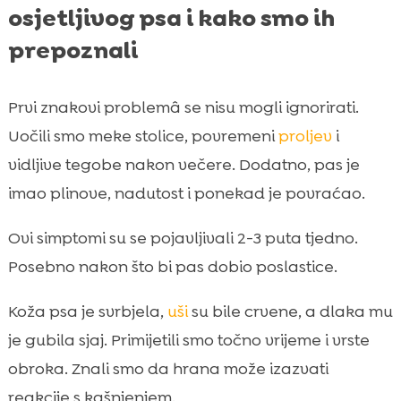
osjetljivog psa i kako smo ih
prepoznali
Prvi znakovi problemâ se nisu mogli ignorirati.
Uočili smo meke stolice, povremeni
proljev
i
vidljive tegobe nakon večere. Dodatno, pas je
imao plinove, nadutost i ponekad je povraćao.
Ovi simptomi su se pojavljivali 2-3 puta tjedno.
Posebno nakon što bi pas dobio poslastice.
Koža psa je svrbjela,
uši
su bile crvene, a dlaka mu
je gubila sjaj. Primijetili smo točno vrijeme i vrste
obroka. Znali smo da hrana može izazvati
reakcije s kašnjenjem.