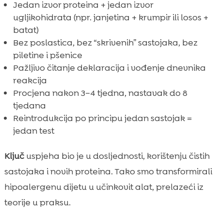
Jedan izvor proteina + jedan izvor
ugljikohidrata (npr. janjetina + krumpir ili losos +
batat)
Bez poslastica, bez “skrivenih” sastojaka, bez
piletine i pšenice
Pažljivo čitanje deklaracija i vođenje dnevnika
reakcija
Procjena nakon 3–4 tjedna, nastavak do 8
tjedana
Reintrodukcija po principu jedan sastojak =
jedan test
Ključ
uspjeha bio je u dosljednosti, korištenju čistih
sastojaka i novih proteina. Tako smo transformirali
hipoalergenu dijetu u učinkovit alat, prelazeći iz
teorije u praksu.