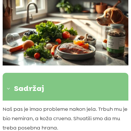
Sadržaj
3
Naše polazište: simptomi osjetljivog psa i
Naš pas je imao probleme nakon jela. Trbuh mu je

kako smo ih prepoznali
bio nemiran, a koža crvena. Shvatili smo da mu
Eliminacijska dijeta: kako smo je proveli i što

treba posebna hrana.