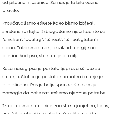
od piletine ni pšenice. Za nas je to bilo važno
pravilo.
Proučavali smo etikete kako bismo izbjegli
skrivene sastojke. Izbjegavamo riječi kao što su
“chicken”, “poultry”, “wheat”, “wheat gluten” i
slično. Tako smo smanjili rizik od alergije na
piletinu kod psa, što nam je bio cilj.
Koža našeg psa je postala ljepša, a svrbež se
smanjio. Stolica je postala normalna i manje je
bilo plinova. Pas je bolje spavao, što nam je
pomoglo da bolje razumijemo njegove potrebe.
Izabrali smo namirnice kao što su janjetina, losos,
kunić ili proteini iz insekata. Koristili smo rižu,