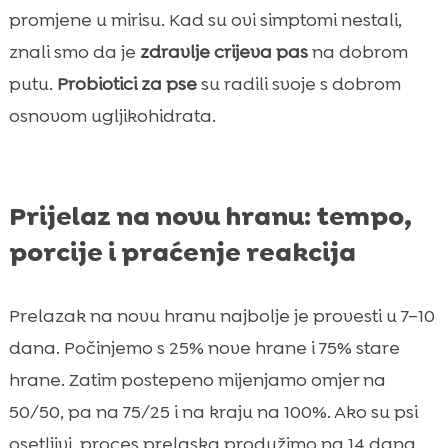
promjene u mirisu. Kad su ovi simptomi nestali,
znali smo da je
zdravlje crijeva pas
na dobrom
putu.
Probiotici za pse
su radili svoje s dobrom
osnovom ugljikohidrata.
Prijelaz na novu hranu: tempo,
porcije i praćenje reakcija
Prelazak na novu hranu najbolje je provesti u 7–10
dana. Počinjemo s 25% nove hrane i 75% stare
hrane. Zatim postepeno mijenjamo omjer na
50/50, pa na 75/25 i na kraju na 100%. Ako su psi
osetljivi, proces prelaska produžimo na 14 dana.