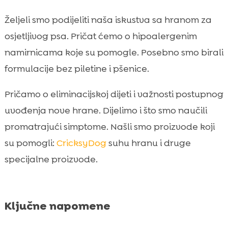
smo naučili
koja je najbolja hrana za osjetljivog psa
Željeli smo podijeliti naša iskustva sa hranom za

Hipolergeni izvori proteina: janjetina, losos,
osjetljivog psa. Pričat ćemo o hipoalergenim

kunić i insekt protein
namirnicama koje su pomogle. Posebno smo birali
Bez piletine i bez pšenice: ključne smjernice

formulacije bez piletine i pšenice.
koje su nama pomogle
Uloga vlakana i probiotika u smirivanju
Pričamo o eliminacijskoj dijeti i važnosti postupnog

crijeva
uvođenja nove hrane. Dijelimo i što smo naučili
Prijelaz na novu hranu: tempo, porcije i

promatrajući simptome. Našli smo proizvode koji
praćenje reakcija
su pomogli:
CricksyDog
suhu hranu i druge
Naše iskustvo s CricksyDog hranom za

specijalne proizvode.
osjetljive pse
CricksyDog za štence i male pse: Chucky i

Juliet
Ključne napomene
Ted za srednje i velike pse: stabilna

energija bez iritacija