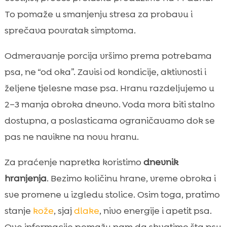
To pomaže u smanjenju stresa za probavu i
sprečava povratak simptoma.
Odmeravanje porcija vršimo prema potrebama
psa, ne “od oka”. Zavisi od kondicije, aktivnosti i
željene tjelesne mase psa. Hranu razdeljujemo u
2–3 manja obroka dnevno. Voda mora biti stalno
dostupna, a poslasticama ograničavamo dok se
pas ne navikne na novu hranu.
Za praćenje napretka koristimo
dnevnik
hranjenja
. Bezimo količinu hrane, vreme obroka i
sve promene u izgledu stolice. Osim toga, pratimo
stanje
kože
, sjaj
dlake
, nivo energije i apetit psa.
Ove informacije pomažu nam da shvatimo šta psu