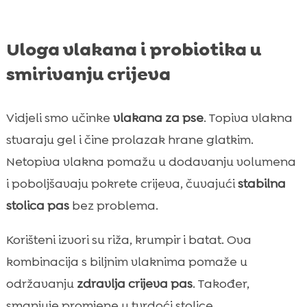
Uloga vlakana i probiotika u
smirivanju crijeva
Vidjeli smo učinke
vlakana za pse
. Topiva vlakna
stvaraju gel i čine prolazak hrane glatkim.
Netopiva vlakna pomažu u dodavanju volumena
i poboljšavaju pokrete crijeva, čuvajući
stabilna
stolica pas
bez problema.
Korišteni izvori su riža, krumpir i batat. Ova
kombinacija s biljnim vlaknima pomaže u
održavanju
zdravlja crijeva pas
. Također,
smanjuje promjene u tvrdoći stolice.