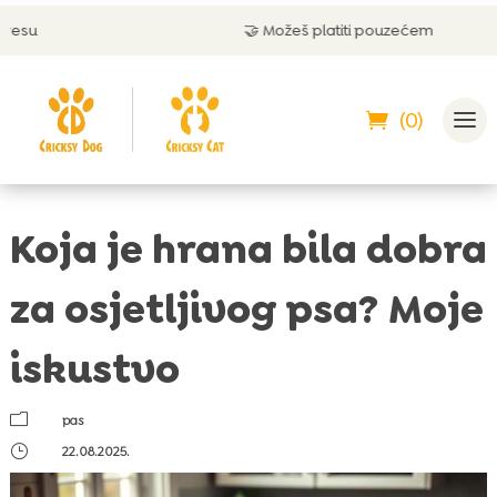
🤝 Možeš platiti pouzećem
(0)
Koja je hrana bila dobra
za osjetljivog psa? Moje
iskustvo
m
pas
}
22.08.2025.