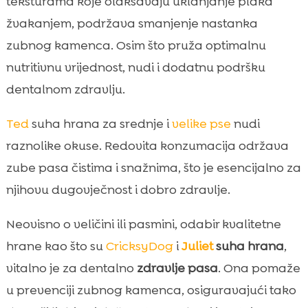
teksturama koje olakšavaju uklanjanje plaka
žvakanjem, podržava smanjenje nastanka
zubnog kamenca. Osim što pruža optimalnu
nutritivnu vrijednost, nudi i dodatnu podršku
dentalnom zdravlju.
Ted
suha hrana za srednje i
velike pse
nudi
raznolike okuse. Redovita konzumacija održava
zube pasa čistima i snažnima, što je esencijalno za
njihovu dugovječnost i dobro zdravlje.
Neovisno o veličini ili pasmini, odabir kvalitetne
hrane kao što su
CricksyDog
i
Juliet
suha hrana
,
vitalno je za dentalno
zdravlje pasa
. Ona pomaže
u prevenciji zubnog kamenca, osiguravajući tako