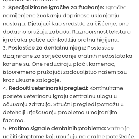
Specijalizirane igračke za žvakanje:
Igračke
namijenjene žvakanju doprinose uklanjanju
naslaga. Djelujući kao sredstvo za čišćenje, one
dodatno pružaju zabavu. Raznovrsnost tekstura
igračaka potiče učinkovitiju oralnu higijenu.
Poslastice za dentalnu njegu:
Poslastice
dizajnirane za sprječavanje oralnih nedostataka
korisne su. One reduciraju plač i kamenac,
istovremeno pružajući zadovoljstvo našem psu
kroz ukusne zalogaje.
Redoviti veterinarski pregledi:
Kontinuirane
posjete veterinaru igraju centralnu ulogu u
očuvanju zdravlja. Stručni pregledi pomažu u
detekciji i rješavanju problema u najranijim
fazama.
Pratimo signale dentalnih problema:
Važno je
uočiti simptome koji upućuju na oralne poteškoće.