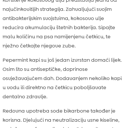
Korištenje kokosovog ulja predstavlja jednu od
najučinkovitijih strategija. Zahvaljujući svojim
antibakterijskim svojstvima, kokosovo ulje
reducira akumulaciju štetnih bakterija. Sipajte
malu količinu na psa namijenjenu četkicu, te
nježno četkajte njegove zube.
Pepermint kapi su još jedan izvrstan domaći lijek.
Osim što su antiseptičke, doprinose
osvježavajućem dah. Dodavanjem nekoliko kapi
u vodu ili direktno na četkicu poboljšavate
dentalno zdravlje.
Redovna upotreba sode bikarbone također je
korisna. Djelujući na neutralizaciju usne kiseline,