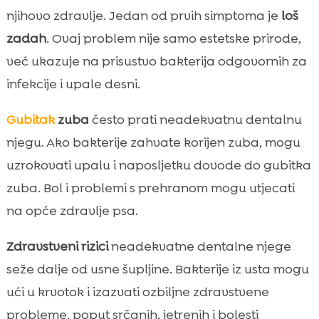
njihovo zdravlje. Jedan od prvih simptoma je
loš
zadah
. Ovaj problem nije samo estetske prirode,
već ukazuje na prisustvo bakterija odgovornih za
infekcije i upale desni.
Gubitak
zuba
često prati neadekvatnu dentalnu
njegu. Ako bakterije zahvate korijen zuba, mogu
uzrokovati upalu i naposljetku dovode do gubitka
zuba. Bol i problemi s prehranom mogu utjecati
na opće zdravlje psa.
Zdravstveni rizici
neadekvatne dentalne njege
seže dalje od usne šupljine. Bakterije iz usta mogu
ući u krvotok i izazvati ozbiljne zdravstvene
probleme, poput srčanih, jetrenih i bolesti