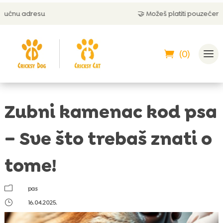
🤝 Možeš platiti pouzećem
(0)
Zubni kamenac kod psa
– Sve što trebaš znati o
tome!
m
pas
}
16.04.2025.