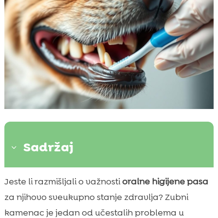
Sadržaj
3
Što je zubni kamenac kod psa?
Jeste li razmišljali o važnosti
oralne higijene pasa

Kako nastaje zubni kamenac kod pasa?
za njihovo sveukupno stanje zdravlja? Zubni

Kako prepoznati zubni kamenac kod psa
kamenac je jedan od učestalih problema u
