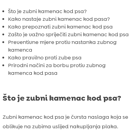
Najbolje prakse za održavanje dentalne

higijene
Što je zubni kamenac kod psa?
Nuspojave nepravilne dentalne njege
Kako nastaje zubni kamenac kod pasa?

Kako prepoznati zubni kamenac kod psa
Česta pitanja i zablude o zubnom kamencu

Zašto je važno spriječiti zubni kamenac kod psa
kod pasa
Preventivne mjere protiv nastanka zubnog
Gdje kupiti dentalne proizvode za pse

kamenca
Zaključak

Kako pravilno prati zube psa
FAQ

Prirodni načini za borbu protiv zubnog
kamenca kod pasa
Što je zubni kamenac kod psa?
Zubni kamenac kod psa je čvrsta naslaga koja se
oblikuje na zubima uslijed nakupljanja plaka.