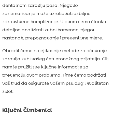
Zašto je važno spriječiti zubni kamenac kod
dentalnom zdravlju pasa. Njegovo

psa
zanemarivanje može uzrokovati ozbiljne
Preventivne mjere protiv nastanka zubnog

zdravstvene komplikacije. U ovom ćemo članku
kamenca
detaljno analizirati zubni kamenac, njegov
Kako pravilno prati zube psa

nastanak, prepoznavanje i preventivne mjere.
Profesionalno čišćenje zuba kod veterinara

Prirodni načini za borbu protiv zubnog
Obradit ćemo najefikasnije metode za očuvanje

kamenca kod pasa
zdravlja zubi vašeg četveronožnog prijatelja. Cilj
Uloga hrane u sprečavanju zubnog

nam je pružiti sve ključne informacije za
kamenca
prevenciju ovog problema. Time ćemo podržati
Dodaci prehrani protiv zubnog kamenca

vaš trud da osigurate vašem psu dug i kvalitetan
Simptomi ozbiljnih dentalnih problema kod

život.
pasa
Kako osigurati cjelokupno zdravlje zuba

vašeg psa
Ključni Čimbenici