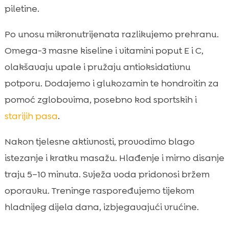
piletine.
Po unosu mikronutrijenata razlikujemo prehranu.
Omega-3 masne kiseline i vitamini poput E i C,
olakšavaju upale i pružaju antioksidativnu
potporu. Dodajemo i glukozamin te hondroitin za
pomoć zglobovima, posebno kod sportskih i
starijih pasa
.
Nakon tjelesne aktivnosti, provodimo blago
istezanje i kratku masažu. Hlađenje i mirno disanje
traju 5–10 minuta. Svježa voda pridonosi bržem
oporavku. Treninge raspoređujemo tijekom
hladnijeg dijela dana, izbjegavajući vrućine.