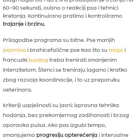
60–90 sekundi, ovisno o reakciji psa i tehnici
kretanja. Kontinuirano pratimo i kontroliramo
trajanje i brzinu
.
Prilagodbe programa su bitne. Pse manjih
pasmina
i brahicefalične pse kao što su
mops
i
francuski
buldog
treba trenirati smanjenim
intenzitetom. Štenci se treniraju lagano i kratko
zbog razvoja koordinacije, i to uz preporuku
veterinara.
Kriteriji uspješnosti su jasni: ispravna tehnika
hodanja, bez prekomjernog zadihanosti i brzog
oporavka pulsa. Ako pas izgubi tempo,
smanjujemo
progresiju opterećenja
i intervalne