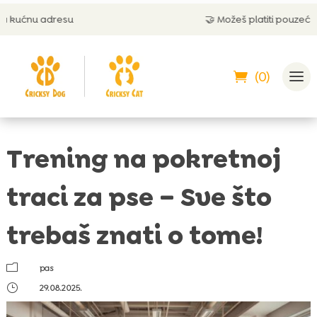
🤝 Možeš platiti pouzećem
(0)
Trening na pokretnoj
traci za pse – Sve što
trebaš znati o tome!
m
pas
}
29.08.2025.