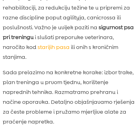
Praćenje napretka: metrike i alati

rehabilitaciji, za redukciju težine te u pripremi za
Zaključak

razne discipline poput agilityja, canicrossa ili
FAQ

poslušnosti. Važno je uvijek paziti na
sigurnost psa
pri treningu
i slušati preporuke veterinara,
naročito kod
starijih pasa
ili onih s kroničnim
stanjima.
Sada prelazimo na konkretne korake: izbor trake,
plan treninga u prvom tjednu, korištenje
naprednih tehnika. Razmatramo prehranu i
načine oporavka. Detaljno objašnjavamo rješenja
za česte probleme i pružamo mjerljive alate za
praćenje napretka.