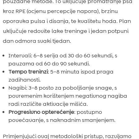
pouzdane metode. To uključuje promatranje psa
kroz RPE (ocjenu percepcije napora), brzinu
oporavka pulsa i disanja, te kvalitetu hoda. Plan
uključuje redovite lake treninge i jedan potpuni
dan odmora svaki tjedan.
Intervali: 6–8 serija od 30 do 60 sekundi, s
pauzama od 60 do 90 sekundi.
Tempo treninzi
: 5–8 minuta ispod praga
zadihanosti.
Nagibi: 3–8 posto za poboljšanje snage, s
povremenim korištenjem negativnog nagiba
radi različite aktivacije mišića.
Progresivno opterećenje
: postupno
povećavanje, s naknadnim smanjenjem.
Primjenjujući ovaj metodološki pristup, razvijamo