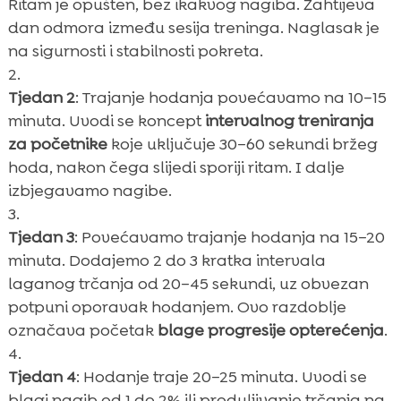
Ritam je opušten, bez ikakvog nagiba. Zahtijeva
dan odmora između sesija treninga. Naglasak je
na sigurnosti i stabilnosti pokreta.
Tjedan 2
: Trajanje hodanja povećavamo na 10–15
minuta. Uvodi se koncept
intervalnog treniranja
za početnike
koje uključuje 30–60 sekundi bržeg
hoda, nakon čega slijedi sporiji ritam. I dalje
izbjegavamo nagibe.
Tjedan 3
: Povećavamo trajanje hodanja na 15–20
minuta. Dodajemo 2 do 3 kratka intervala
laganog trčanja od 20–45 sekundi, uz obvezan
potpuni oporavak hodanjem. Ovo razdoblje
označava početak
blage progresije opterećenja
.
Tjedan 4
: Hodanje traje 20–25 minuta. Uvodi se
blagi nagib od 1 do 2% ili produljivanje trčanja na