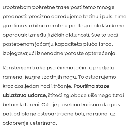
Upotrebom pokretne trake postižemo mnoge
prednosti: precizno određujemo brzinu i puls. Time
gradimo stabilnu aerobnu podlogu i olakšavamo
oporavak između fizičkih aktivnosti. Sve to vodi
postepenom jačanju kapaciteta pluća i srca,
izbjegavajući iznenadne poraste opterećenja.
Korištenjem trake psa činimo jačim u predjelu
ramena, jezgre i zadnjih nogu. To ostvarujemo
kroz dosljedan hod i trčanje.
Površina staze
ublažava udarce,
štiteći zglobove više nego tvrdi
betonski tereni. Ovo je posebno korisno ako pas
pati od blage osteoartritične boli, naravno, uz
odobrenje veterinara.