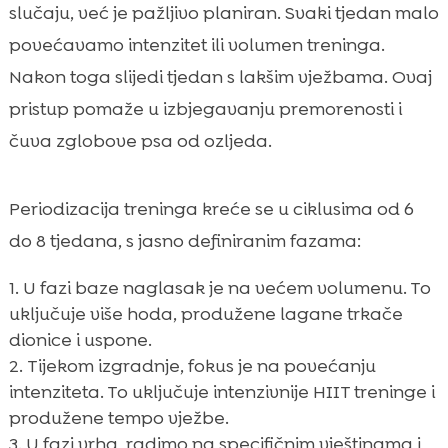
slučaju, već je pažljivo planiran. Svaki tjedan malo
povećavamo intenzitet ili volumen treninga.
Nakon toga slijedi tjedan s lakšim vježbama. Ovaj
pristup pomaže u izbjegavanju premorenosti i
čuva zglobove psa od ozljeda.
Periodizacija treninga kreće se u ciklusima od 6
do 8 tjedana, s jasno definiranim fazama:
U fazi baze naglasak je na većem volumenu. To
uključuje više hoda, produžene lagane trkače
dionice i uspone.
Tijekom izgradnje, fokus je na povećanju
intenziteta. To uključuje intenzivnije HIIT treninge i
produžene tempo vježbe.
U fazi vrha, radimo na specifičnim vještinama i