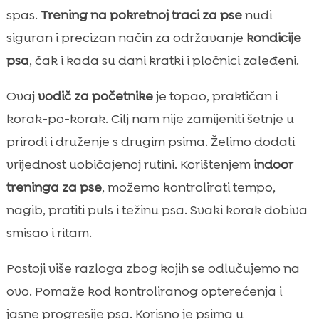
trening na pokretnoj traci za pse

spas.
Trening na pokretnoj traci za pse
nudi
Sigurnost i najčešće pogreške koje trebamo

siguran i precizan način za održavanje
kondicije
izbjeći
psa
, čak i kada su dani kratki i pločnici zaleđeni.
Kako odabrati kvalitetnu traku za psa

Plan treninga za početnike
Ovaj
vodič za početnike
je topao, praktičan i

Napredne tehnike i periodizacija
korak-po-korak. Cilj nam nije zamijeniti šetnje u

Prehrana i oporavak prije i poslije treninga
prirodi i druženje s drugim psima. Želimo dodati

CricksyDog preporuke za uravnoteženu
vrijednost uobičajenoj rutini. Korištenjem
indoor

prehranu aktivnih pasa
treninga za pse
, možemo kontrolirati tempo,
Uobičajeni problemi i rješenja u prvim

nagib, pratiti puls i težinu psa. Svaki korak dobiva
tjednima
smisao i ritam.
Kako prilagoditi trening različitim dobnim

skupinama
Postoji više razloga zbog kojih se odlučujemo na
Veterinarske smjernice i kada potražiti

ovo. Pomaže kod kontroliranog opterećenja i
stručnu pomoć
jasne progresije psa. Korisno je psima u