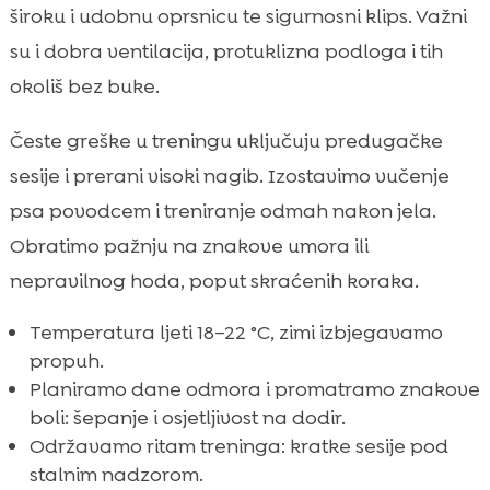
široku i udobnu oprsnicu te sigurnosni klips. Važni
su i dobra ventilacija, protuklizna podloga i tih
okoliš bez buke.
Česte greške u treningu uključuju predugačke
sesije i prerani visoki nagib. Izostavimo vučenje
psa povodcem i treniranje odmah nakon jela.
Obratimo pažnju na znakove umora ili
nepravilnog hoda, poput skraćenih koraka.
Temperatura ljeti 18–22 °C, zimi izbjegavamo
propuh.
Planiramo dane odmora i promatramo znakove
boli: šepanje i osjetljivost na dodir.
Održavamo ritam treninga: kratke sesije pod
stalnim nadzorom.