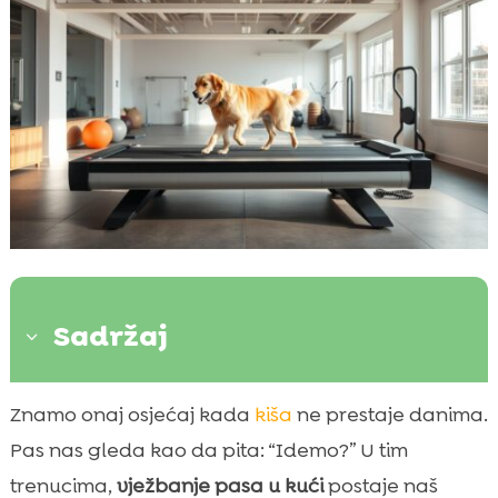
Sadržaj
3
Što je pokretna traka za pse i kome je
Znamo onaj osjećaj kada
kiša
ne prestaje danima.

namijenjena
Pas nas gleda kao da pita: “Idemo?” U tim
Prednosti za zdravlje i kondiciju psa

trenucima,
vježbanje pasa u kući
postaje naš