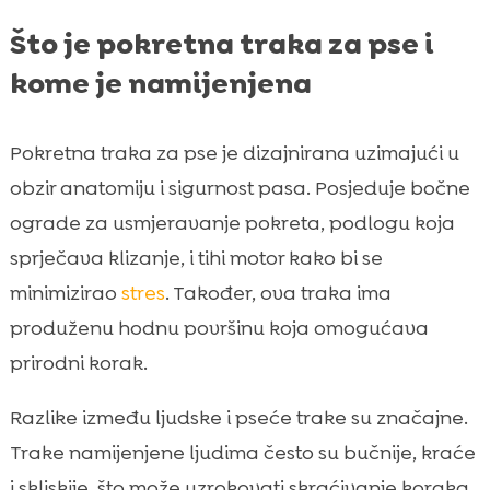
Što je pokretna traka za pse i
kome je namijenjena
Pokretna traka za pse je dizajnirana uzimajući u
obzir anatomiju i sigurnost pasa. Posjeduje bočne
ograde za usmjeravanje pokreta, podlogu koja
sprječava klizanje, i tihi motor kako bi se
minimizirao
stres
. Također, ova traka ima
produženu hodnu površinu koja omogućava
prirodni korak.
Razlike između ljudske i pseće trake su značajne.
Trake namijenjene ljudima često su bučnije, kraće
i skliskije, što može uzrokovati skraćivanje koraka