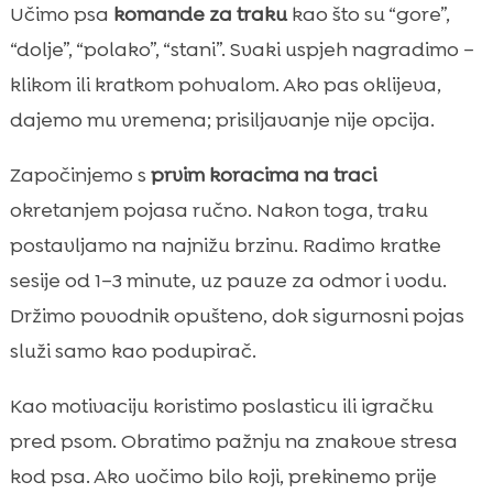
Učimo psa
komande za traku
kao što su “gore”,
“dolje”, “polako”, “stani”. Svaki uspjeh nagradimo –
klikom ili kratkom pohvalom. Ako pas oklijeva,
dajemo mu vremena; prisiljavanje nije opcija.
Započinjemo s
prvim koracima na traci
okretanjem pojasa ručno. Nakon toga, traku
postavljamo na najnižu brzinu. Radimo kratke
sesije od 1–3 minute, uz pauze za odmor i vodu.
Držimo povodnik opušteno, dok sigurnosni pojas
služi samo kao podupirač.
Kao motivaciju koristimo poslasticu ili igračku
pred psom. Obratimo pažnju na znakove stresa
kod psa. Ako uočimo bilo koji, prekinemo prije