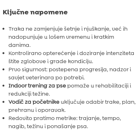
Ključne napomene
Traka ne zamjenjuje šetnje i njuškanje, već ih
nadopunjuje u lošem vremenu i kratkim
danima.
Kontrolirano opterećenje i doziranje intenziteta
štite zglobove i grade kondiciju.
Prvo sigurnost: postepena progresija, nadzor i
savjet veterinara po potrebi.
Indoor trening za pse
pomaže u rehabilitaciji i
redukciji težine.
Vodič za početnike
uključuje odabir trake, plan,
prehranu i oporavak.
Redovito pratimo metrike: trajanje, tempo,
nagib, težinu i ponašanje psa.