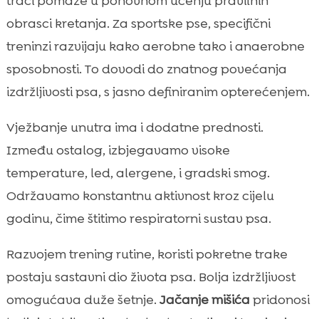
traci pomaže u ponovnom učenju pravilnih
obrasci kretanja. Za sportske pse, specifični
treninzi razvijaju kako aerobne tako i anaerobne
sposobnosti. To dovodi do znatnog povećanja
izdržljivosti psa, s jasno definiranim opterećenjem.
Vježbanje unutra ima i dodatne prednosti.
Između ostalog, izbjegavamo visoke
temperature, led, alergene, i gradski smog.
Održavamo konstantnu aktivnost kroz cijelu
godinu, čime štitimo respiratorni sustav psa.
Razvojem trening rutine, koristi pokretne trake
postaju sastavni dio života psa. Bolja izdržljivost
omogućava duže šetnje.
Jačanje mišića
pridonosi