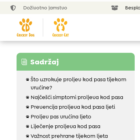
Doživotno jamstvo
Bespla


Sadržaj
i
Što uzrokuje proljev kod pasa tijekom

vrućine?
Najčešći simptomi proljeva kod pasa

Prevencija proljeva kod pasa ljeti

Proljev pas vrućina ljeto

Liječenje proljeva kod pasa

Važnost prehrane tijekom ljeta
