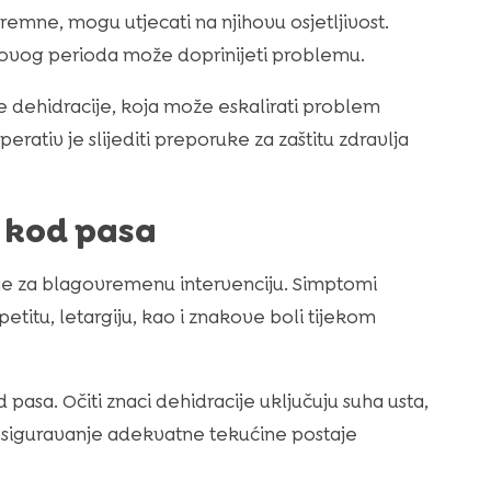
mne, mogu utjecati na njihovu osjetljivost.
ovog perioda može doprinijeti problemu.
e dehidracije, koja može eskalirati problem
erativ je slijediti preporuke za zaštitu zdravlja
 kod pasa
je za blagovremenu intervenciju. Simptomi
titu, letargiju, kao i znakove boli tijekom
.
pasa. Očiti znaci dehidracije uključuju suha usta,
, osiguravanje adekvatne tekućine postaje