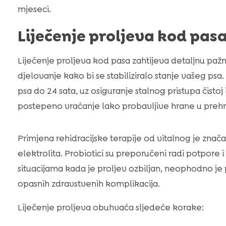
mjeseci.
Liječenje proljeva kod pas
Liječenje proljeva kod pasa zahtijeva detaljnu pažnj
djelovanje kako bi se stabiliziralo stanje vašeg psa
psa do 24 sata, uz osiguranje stalnog pristupa čistoj 
postepeno vraćanje lako probavljive hrane u prehr
Primjena rehidracijske terapije od vitalnog je znač
elektrolita. Probiotici su preporučeni radi potpore
situacijama kada je proljev ozbiljan, neophodno je p
opasnih zdravstvenih komplikacija.
Liječenje proljeva obuhvaća sljedeće korake: