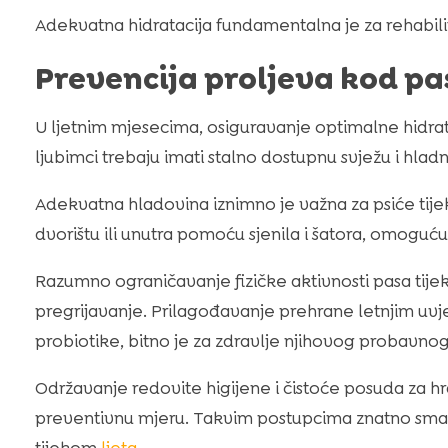
Adekvatna hidratacija fundamentalna je za rehabilit
Prevencija proljeva kod pas
U ljetnim mjesecima, osiguravanje optimalne hidrata
ljubimci trebaju imati stalno dostupnu svježu i hlad
Adekvatna hladovina iznimno je važna za psiće tije
dvorištu ili unutra pomoću sjenila i šatora, omogu
Razumno ograničavanje fizičke aktivnosti pasa tije
pregrijavanje. Prilagođavanje prehrane letnjim uvje
probiotike, bitno je za zdravlje njihovog probavnog
Održavanje redovite higijene i čistoće posuda za hr
preventivnu mjeru. Takvim postupcima znatno sman