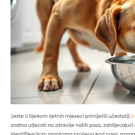
Jeste li tijekom ljetnih mjeseci primijetili učestaliji
p
znatno utjecati na zdravlje naših pasa, zahtijevaju
identifikacijom simptoma proljeva kod pasa, razmat