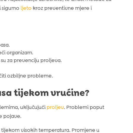
i sigurno
ljeto
kroz preventivne mjere i
asa.
ći organizam.
 su za prevenciju proljeva.
čiti ozbiljne probleme.
asa tijekom vrućine?
lemima, uključujući
proljev
. Problemi poput
ve pojave.
sa tijekom visokih temperatura. Promjene u