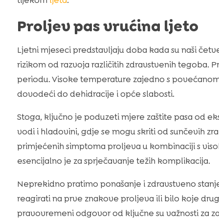
tijekom
ljeta
.
Proljev pas vrućina ljeto
Ljetni mjeseci predstavljaju doba kada su naši čet
rizikom od razvoja različitih zdravstvenih tegoba. Pr
periodu. Visoke temperature zajedno s povećanom
dovodeći do dehidracije i opće slabosti.
Stoga, ključno je poduzeti mjere zaštite pasa od ek
vodi i hladovini, gdje se mogu skriti od sunčevih z
primjećenih simptoma proljeva u kombinaciji s vi
esencijalno je za sprječavanje težih komplikacija.
Neprekidno pratimo ponašanje i zdravstveno stanje
reagirati na prve znakove proljeva ili bilo koje dr
pravovremeni odgovor od ključne su važnosti za zašt