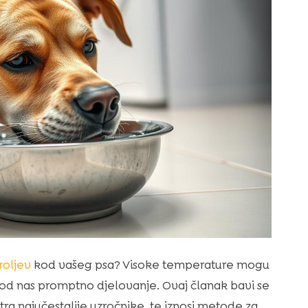
roljev
kod vašeg psa? Visoke temperature mogu
ći od nas promptno djelovanje. Ovaj članak bavi se
ra najučestalije uzročnike, te iznosi metode za