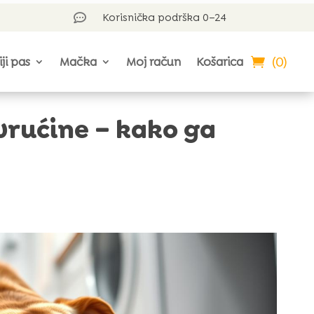
Korisnička podrška 0–24

(0)
iji pas
Mačka
Moj račun
Košarica
vrućine – kako ga