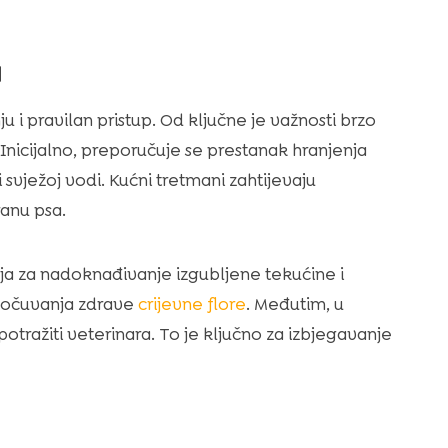
a
u i pravilan pristup. Od ključne je važnosti brzo
. Inicijalno, preporučuje se prestanak hranjenja
i svježoj vodi. Kućni tretmani zahtijevaju
anu psa.
aja za nadoknađivanje izgubljene tekućine i
 i očuvanja zdrave
crijevne flore
. Međutim, u
otražiti veterinara. To je ključno za izbjegavanje