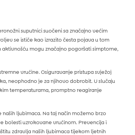
veronožni suputnici suočeni sa značajno većim
oljev se ističe kao izrazito česta pojava u tom
 aktivnošću mogu značajno pogoršati simptome,
stremne vrućine. Osiguravanje pristupa svježoj
raka, neophodno je za njihovo dobrobit. U slučaju
sokim temperaturama, promptno reagiranje
 naših ljubimaca. Na taj način možemo brzo
uge bolesti uzrokovane vrućinom. Prevencija i
itu zdravlja naših ljubimaca tijekom ljetnih