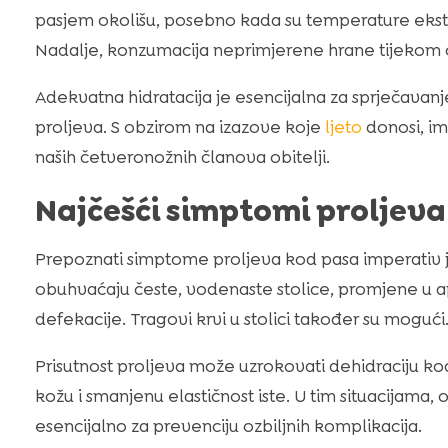
pasjem okolišu, posebno kada su temperature ekstre
Nadalje, konzumacija neprimjerene hrane tijekom 
Adekvatna hidratacija je esencijalna za sprječavanj
proljeva. S obzirom na izazove koje
ljeto
donosi, imp
naših četveronožnih članova obitelji.
Najčešći simptomi proljeva
Prepoznati simptome proljeva kod pasa imperativ 
obuhvaćaju česte, vodenaste stolice, promjene u ape
defekacije. Tragovi krvi u stolici također su mogući
Prisutnost proljeva može uzrokovati dehidraciju kod 
kožu i smanjenu elastičnost iste. U tim situacijama
esencijalno za prevenciju ozbiljnih komplikacija.