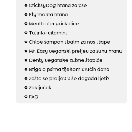
CricksyDog hrana za pse

Ely mokra hrana

MeatLover grickalice

Twinky vitamini

Chloé šampon i balm za nos i šape

Mr. Easy veganski preljev za suhu hranu

Denty veganske zubne štapiće

Briga o psima tijekom vrućih dana

Zašto se proljev više događa ljeti?

Zaključak

FAQ
