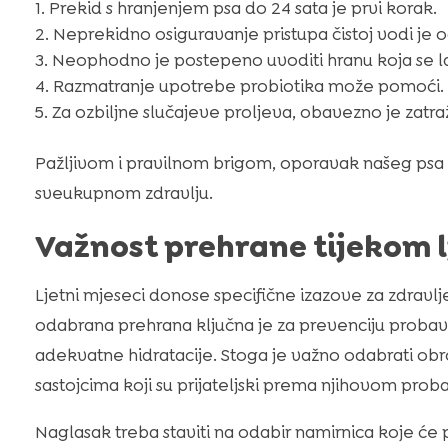
Prekid s hranjenjem psa do 24 sata je prvi korak.
Neprekidno osiguravanje pristupa čistoj vodi je o
Neophodno je postepeno uvoditi hranu koja se l
Razmatranje upotrebe probiotika može pomoći.
Za ozbiljne slučajeve proljeva, obavezno je zatraž
Pažljivom i pravilnom brigom, oporavak našeg psa 
sveukupnom zdravlju.
Važnost prehrane tijekom l
Ljetni mjeseci donose specifične izazove za zdravlje
odabrana prehrana ključna je za prevenciju probavni
adekvatne hidratacije. Stoga je važno odabrati ob
sastojcima koji su prijateljski prema njihovom pro
Naglasak treba staviti na odabir namirnica koje će 