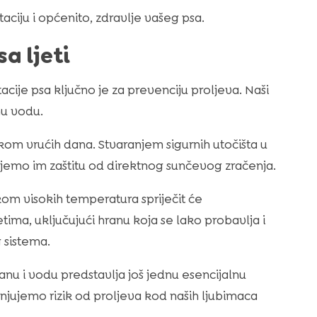
aciju i općenito, zdravlje vašeg psa.
a ljeti
cije psa ključno je za prevenciju proljeva. Naši
nu vodu.
kom vrućih dana. Stvaranjem sigurnih utočišta u
ćujemo im zaštitu od direktnog sunčevog zračenja.
kom visokih temperatura spriječit će
tima, uključujući hranu koja se lako probavlja i
 sistema.
anu i vodu predstavlja još jednu esencijalnu
jujemo rizik od proljeva kod naših ljubimaca