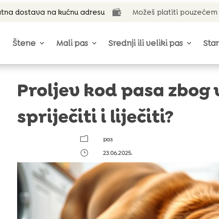
tna dostava na kućnu adresu
Možeš platiti pouzećem

Štene
Mali pas
Srednji ili veliki pas
Star
Proljev kod pasa zbog 
spriječiti i liječiti?
m
pas
}
23.06.2025.