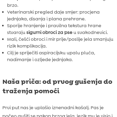
brzo.
Veterinarski pregled daje smjer: procjena
jednjaka, disanja i plana prehrane.
Sporije hranjenje i pravilna tekstura hrane
stvaraju
sigurni obroci za pse
u svakodnevici.
Mali, češći obroci i mir prije/poslije jela smanjuju
rizik komplikacija.
Cilj je spriječiti aspiracijsku upalu pluća,
nadimanje i ozljede jednjaka.
Naša priča: od prvog gušenja do
traženja pomoći
Prvi put nas je uplašio iznenadni kašalj. Pas je
počeo gušiti se nakon brzog jela, jezik mu je visio i