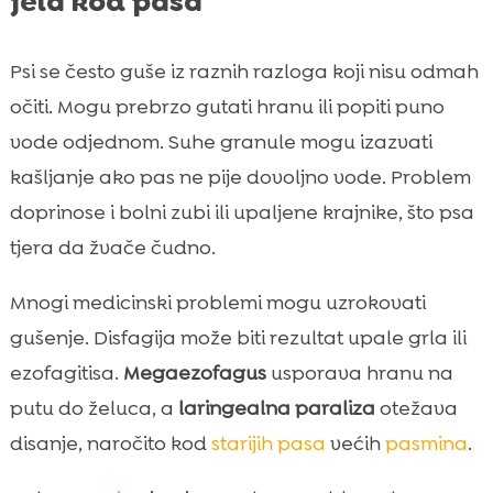
jela kod pasa
Psi se često guše iz raznih razloga koji nisu odmah
očiti. Mogu prebrzo gutati hranu ili popiti puno
vode odjednom. Suhe granule mogu izazvati
kašljanje ako pas ne pije dovoljno vode. Problem
doprinose i bolni zubi ili upaljene krajnike, što psa
tjera da žvače čudno.
Mnogi medicinski problemi mogu uzrokovati
gušenje. Disfagija može biti rezultat upale grla ili
ezofagitisa.
Megaezofagus
usporava hranu na
putu do želuca, a
laringealna paraliza
otežava
disanje, naročito kod
starijih pasa
većih
pasmina
.