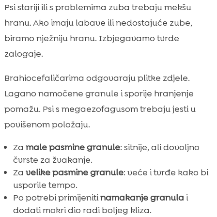
Psi stariji ili s problemima zuba trebaju mekšu
hranu. Ako imaju labave ili nedostajuće zube,
biramo nježniju hranu. Izbjegavamo tvrde
zalogaje.
Brahiocefaličarima odgovaraju plitke zdjele.
Lagano namočene granule i sporije hranjenje
pomažu. Psi s megaezofagusom trebaju jesti u
povišenom položaju.
Za
male pasmine granule
: sitnije, ali dovoljno
čvrste za žvakanje.
Za
velike pasmine granule
: veće i tvrđe kako bi
usporile tempo.
Po potrebi primijeniti
namakanje granula
i
dodati mokri dio radi boljeg kliza.