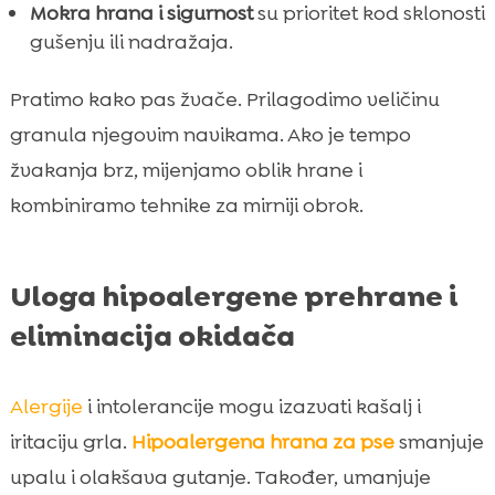
Mokra hrana i sigurnost
su prioritet kod sklonosti
gušenju ili nadražaja.
Pratimo kako pas žvače. Prilagodimo veličinu
granula njegovim navikama. Ako je tempo
žvakanja brz, mijenjamo oblik hrane i
kombiniramo tehnike za mirniji obrok.
Uloga hipoalergene prehrane i
eliminacija okidača
Alergije
i intolerancije mogu izazvati kašalj i
iritaciju grla.
Hipoalergena hrana za pse
smanjuje
upalu i olakšava gutanje. Također, umanjuje