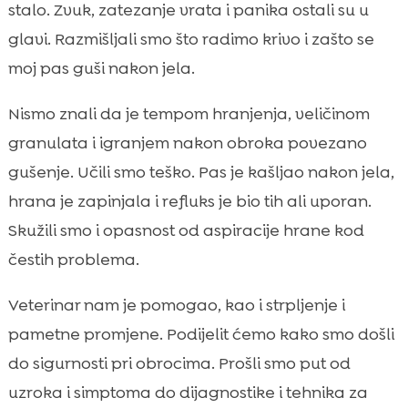
pomoći
stalo. Zvuk, zatezanje vrata i panika ostali su u
Najčešći uzroci gušenja nakon jela kod

glavi. Razmišljali smo što radimo krivo i zašto se
pasa
moj pas guši nakon jela.
Simptomi koje ne smijemo ignorirati

moj pas se guši nakon jela
Nismo znali da je tempom hranjenja, veličinom

Veterinarska dijagnostika i što očekivati na
granulata i igranjem nakon obroka povezano

pregledu
gušenje. Učili smo teško. Pas je kašljao nakon jela,
Tehnike sporijeg hranjenja za sigurne

hrana je zapinjala i refluks je bio tih ali uporan.
obroke
Skužili smo i opasnost od aspiracije hrane kod
Pravilna veličina i tekstura hrane za

čestih problema.
različite pasmine
Uloga hipoalergene prehrane i eliminacija

Veterinar nam je pomogao, kao i strpljenje i
okidača
pametne promjene. Podijelit ćemo kako smo došli
Naša preporuka: CricksyDog kao siguran

do sigurnosti pri obrocima. Prošli smo put od
izbor za osjetljive pse
uzroka i simptoma do dijagnostike i tehnika za
Rutina prije i nakon obroka koja smanjuje
