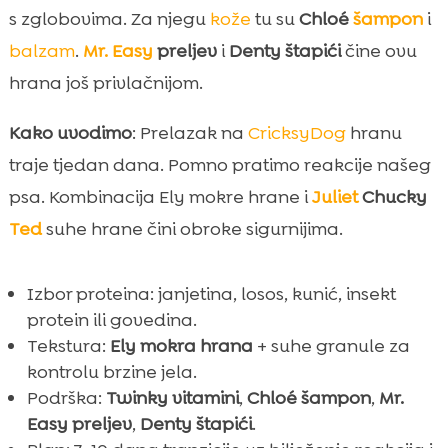
s zglobovima. Za njegu
kože
tu su
Chloé
šampon
i
balzam
.
Mr. Easy
preljev
i
Denty štapići
čine ovu
hrana još privlačnijom.
Kako uvodimo
: Prelazak na
CricksyDog
hranu
traje tjedan dana. Pomno pratimo reakcije našeg
psa. Kombinacija Ely mokre hrane i
Juliet
Chucky
Ted
suhe hrane čini obroke sigurnijima.
Izbor proteina: janjetina, losos, kunić, insekt
protein ili govedina.
Tekstura:
Ely mokra hrana
+ suhe granule za
kontrolu brzine jela.
Podrška:
Twinky vitamini
,
Chloé šampon
,
Mr.
Easy preljev
,
Denty štapići
.