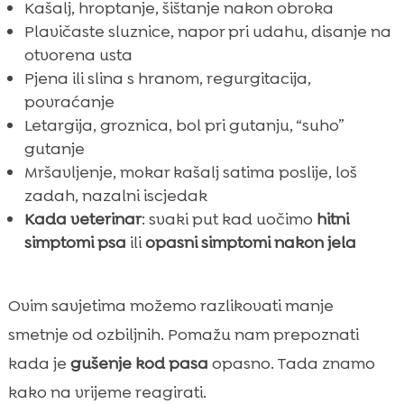
Kašalj, hroptanje, šištanje nakon obroka
Plavičaste sluznice, napor pri udahu, disanje na
otvorena usta
Pjena ili slina s hranom, regurgitacija,
povraćanje
Letargija, groznica, bol pri gutanju, “suho”
gutanje
Mršavljenje, mokar kašalj satima poslije, loš
zadah, nazalni iscjedak
Kada veterinar
: svaki put kad uočimo
hitni
simptomi psa
ili
opasni simptomi nakon jela
Ovim savjetima možemo razlikovati manje
smetnje od ozbiljnih. Pomažu nam prepoznati
kada je
gušenje kod pasa
opasno. Tada znamo
kako na vrijeme reagirati.