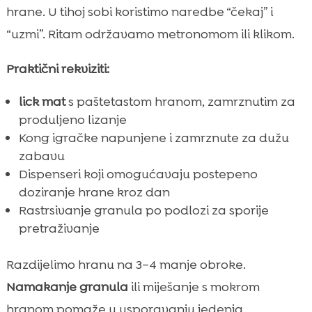
hrane. U tihoj sobi koristimo naredbe “čekaj” i
“uzmi”. Ritam održavamo metronomom ili klikom.
Praktični rekviziti:
lick mat
s paštetastom hranom, zamrznutim za
produljeno lizanje
Kong igračke napunjene i zamrznute za dužu
zabavu
Dispenseri koji omogućavaju postepeno
doziranje hrane kroz dan
Rastrsivanje granula po podlozi za sporije
pretraživanje
Razdijelimo hranu na 3–4 manje obroke.
Namakanje granula
ili miješanje s mokrom
hranom pomaže u usporavanju jedenja.