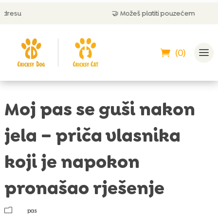
🤝 Možeš platiti pouzećem
(0)
Moj pas se guši nakon
jela – priča vlasnika
koji je napokon
pronašao rješenje
m
pas