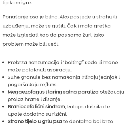
tijekom igre.
Ponašanje psa je bitno. Ako pas jede u strahu ili
uzbuđenju, može se gušiti. Čak i mala greška
može izgledati kao da pas samo žuri, iako
problem može biti veći.
Prebrza konzumacija i “bolting” vode ili hrane
može potaknuti aspiraciju.
Suhe granule bez namakanja iritiraju jednjak i
pogoršavaju refluks.
Megaezofagus
i
laringealna paraliza
otežavaju
prolaz hrane i disanje.
Brahiocefalični sindrom
, kolaps dušnika te
upale dodatno su rizični.
Strano tijelo u grlu psa
te dentalna bol brzo