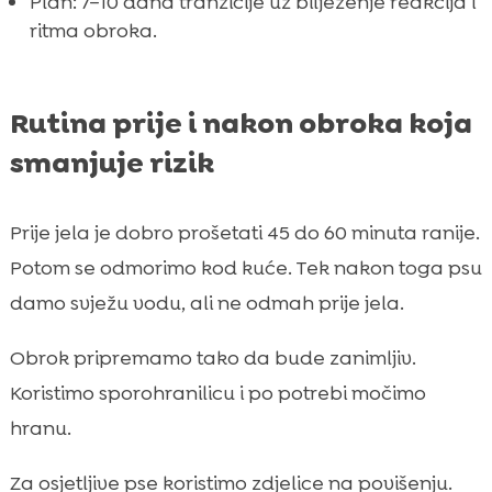
Plan: 7–10 dana tranzicije uz bilježenje reakcija i
ritma obroka.
Rutina prije i nakon obroka koja
smanjuje rizik
Prije jela je dobro prošetati 45 do 60 minuta ranije.
Potom se odmorimo kod kuće. Tek nakon toga psu
damo svježu vodu, ali ne odmah prije jela.
Obrok pripremamo tako da bude zanimljiv.
Koristimo sporohranilicu i po potrebi močimo
hranu.
Za osjetljive pse koristimo zdjelice na povišenju.