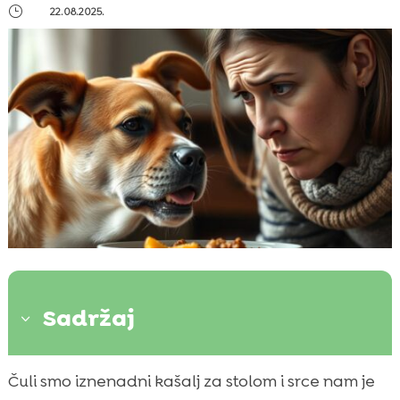
}
22.08.2025.
Sadržaj
3
Naša priča: od prvog gušenja do traženja
Čuli smo iznenadni kašalj za stolom i srce nam je
