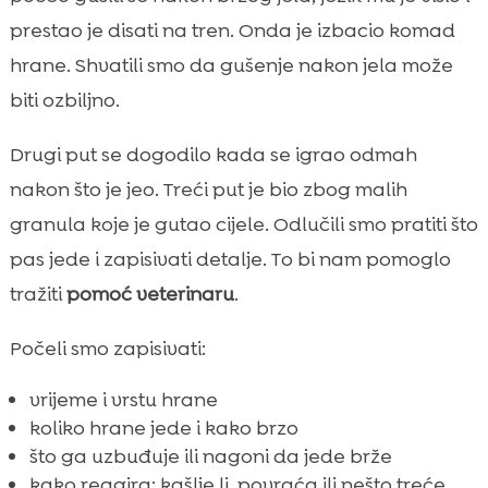
prestao je disati na tren. Onda je izbacio komad
hrane. Shvatili smo da gušenje nakon jela može
biti ozbiljno.
Drugi put se dogodilo kada se igrao odmah
nakon što je jeo. Treći put je bio zbog malih
granula koje je gutao cijele. Odlučili smo pratiti što
pas jede i zapisivati detalje. To bi nam pomoglo
tražiti
pomoć veterinaru
.
Počeli smo zapisivati:
vrijeme i vrstu hrane
koliko hrane jede i kako brzo
što ga uzbuđuje ili nagoni da jede brže
kako reagira: kašlje li, povraća ili nešto treće