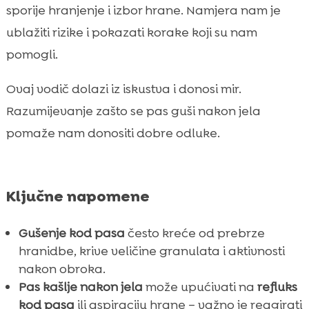
sporije hranjenje i izbor hrane. Namjera nam je
rizik
ublažiti rizike i pokazati korake koji su nam
Trening i ponašanje: kako usporiti

proždrljivce
pomogli.
Plan za hitne situacije kod gušenja

Ovaj vodič dolazi iz iskustva i donosi mir.
Praćenje zdravlja i dugoročna prevencija

Razumijevanje zašto se pas guši nakon jela
Zaključak

pomaže nam donositi dobre odluke.
FAQ

Ključne napomene
Gušenje kod pasa
često kreće od prebrze
hranidbe, krive veličine granulata i aktivnosti
nakon obroka.
Pas kašlje nakon jela
može upućivati na
refluks
kod pasa
ili aspiraciju hrane – važno je reagirati