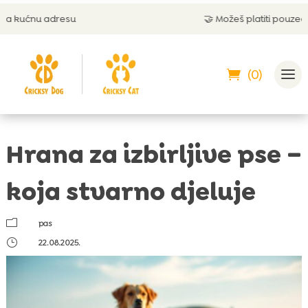
u
🤝 Možeš platiti pouzećem
(0)
Hrana za izbirljive pse –
koja stvarno djeluje
m
pas
}
22.08.2025.