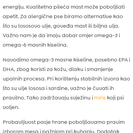
energiju. Kvalitetna pileća mast može poboljšati
apetit. Za alergične pse biramo alternative kao
što su lososovo ulje, goveđa mast ili biljna ulja.
Važno nam je da imaju dobar omjer omega-3 i
omega-6 masnih kiselina.
Navodimo omega-3 masne kiseline, posebno EPA i
DHA, zbog koristi za kožu, dlaku i smanjenje
upalnih procesa. Pri korištenju stabilnih izvora kao
što su ulje lososa i sardine, važno je čuvati ih
pravilno. Tako zadržavaju svježinu i
miris
koji psi
voljen.
Probavljivost pasje hrane poboljšavamo pravim
izborom mesa i pažnjom pri kuhanju. Dodatak