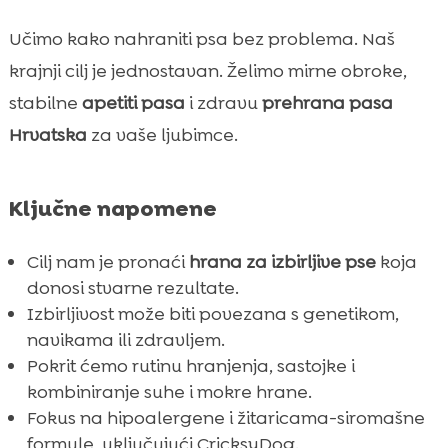
Primjeri jelovnika za različite veličine i dobi

Učimo kako nahraniti psa bez problema. Naš
pasa
krajnji cilj je jednostavan. Želimo mirne obroke,
Zaključak

stabilne
apetiti pasa
i zdravu
prehrana pasa
FAQ

Hrvatska
za vaše ljubimce.
Ključne napomene
Cilj nam je pronaći
hrana za izbirljive pse
koja
donosi stvarne rezultate.
Izbirljivost može biti povezana s genetikom,
navikama ili zdravljem.
Pokrit ćemo rutinu hranjenja, sastojke i
kombiniranje suhe i mokre hrane.
Fokus na hipoalergene i žitaricama-siromašne
formule, uključujući CricksyDog.