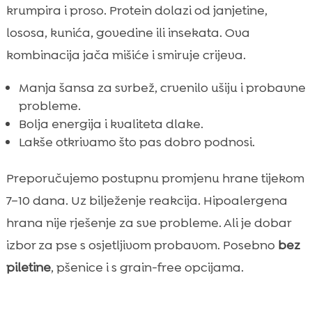
krumpira i proso. Protein dolazi od janjetine,
lososa, kunića, govedine ili insekata. Ova
kombinacija jača mišiće i smiruje crijeva.
Manja šansa za svrbež, crvenilo ušiju i probavne
probleme.
Bolja energija i kvaliteta dlake.
Lakše otkrivamo što pas dobro podnosi.
Preporučujemo postupnu promjenu hrane tijekom
7–10 dana. Uz bilježenje reakcija. Hipoalergena
hrana nije rješenje za sve probleme. Ali je dobar
izbor za pse s osjetljivom probavom. Posebno
bez
piletine
, pšenice i s grain-free opcijama.