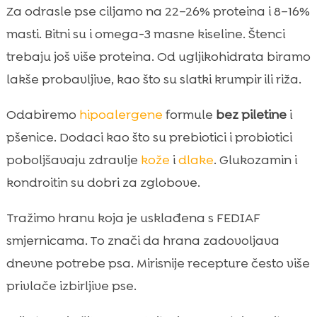
Za odrasle pse ciljamo na 22–26% proteina i 8–16%
masti. Bitni su i omega-3 masne kiseline. Štenci
trebaju još više proteina. Od ugljikohidrata biramo
lakše probavljive, kao što su slatki krumpir ili riža.
Odabiremo
hipoalergene
formule
bez piletine
i
pšenice. Dodaci kao što su prebiotici i probiotici
poboljšavaju zdravlje
kože
i
dlake
. Glukozamin i
kondroitin su dobri za zglobove.
Tražimo hranu koja je usklađena s FEDIAF
smjernicama. To znači da hrana zadovoljava
dnevne potrebe psa. Mirisnije recepture često više
privlače izbirljive pse.