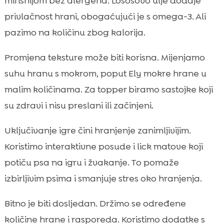
mirisnijom bez alergena. Lososovo ulje dodaje
privlačnost hrani, obogaćujući je s omega-3. Ali
pazimo na količinu zbog kalorija.
Promjena teksture može biti korisna. Mijenjamo
suhu hranu s mokrom, poput Ely mokre hrane u
malim količinama. Za topper biramo sastojke koji
su zdravi i nisu preslani ili začinjeni.
Uključivanje igre čini hranjenje zanimljivijim.
Koristimo interaktivne posude i lick matove koji
potiču psa na igru i žvakanje. To pomaže
izbirljivim psima i smanjuje stres oko hranjenja.
Bitno je biti dosljedan. Držimo se određene
količine hrane i rasporeda. Koristimo dodatke s