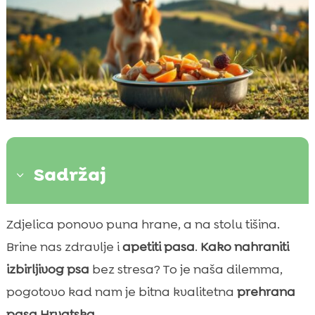
Sadržaj
3
Zašto su neki psi izbirljivi i kako to utječe na
Zdjelica ponovo puna hrane, a na stolu tišina.

njihovo zdravlje
Brine nas zdravlje i
apetiti pasa
.
Kako nahraniti
Kako postaviti rutinu hranjenja koja potiče

izbirljivog psa
bez stresa? To je naša dilemma,
dobar apetit
pogotovo kad nam je bitna kvalitetna
prehrana
hrana za izbirljive pse

pasa Hrvatska
.