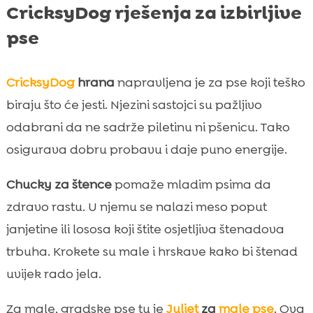
CricksyDog rješenja za izbirljive
pse
CricksyDog
hrana
napravljena je za pse koji teško
biraju što će jesti. Njezini sastojci su pažljivo
odabrani da ne sadrže piletinu ni pšenicu. Tako
osigurava dobru probavu i daje puno energije.
Chucky za štence
pomaže mladim psima da
zdravo rastu. U njemu se nalazi meso poput
janjetine ili lososa koji štite osjetljiva štenadova
trbuha. Krokete su male i hrskave kako bi štenad
uvijek rado jela.
Za male, gradske pse tu je
Juliet
za
male pse
. Ova