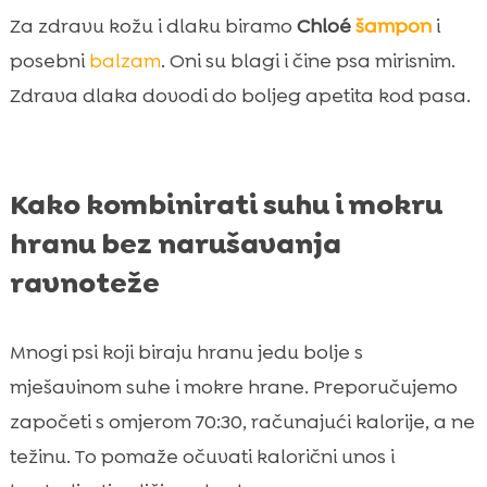
Za zdravu kožu i dlaku biramo
Chloé
šampon
i
posebni
balzam
. Oni su blagi i čine psa mirisnim.
Zdrava dlaka dovodi do boljeg apetita kod pasa.
Kako kombinirati suhu i mokru
hranu bez narušavanja
ravnoteže
Mnogi psi koji biraju hranu jedu bolje s
mješavinom suhe i mokre hrane. Preporučujemo
započeti s omjerom 70:30, računajući kalorije, a ne
težinu. To pomaže očuvati kalorični unos i