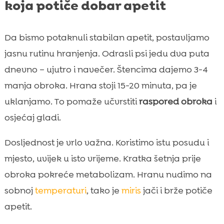
koja potiče dobar apetit
Da bismo potaknuli stabilan apetit, postavljamo
jasnu rutinu hranjenja. Odrasli psi jedu dva puta
dnevno – ujutro i navečer. Štencima dajemo 3-4
manja obroka. Hrana stoji 15-20 minuta, pa je
uklanjamo. To pomaže učvrstiti
raspored obroka
i
osjećaj gladi.
Dosljednost je vrlo važna. Koristimo istu posudu i
mjesto, uvijek u isto vrijeme. Kratka šetnja prije
obroka pokreće metabolizam. Hranu nudimo na
sobnoj
temperaturi
, tako je
miris
jači i brže potiče
apetit.