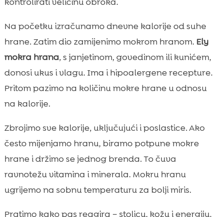
kontrolirati veličinu obroka.
Na početku izračunamo dnevne kalorije od suhe
hrane. Zatim dio zamijenimo mokrom hranom.
Ely
mokra hrana
, s janjetinom, govedinom ili kunićem,
donosi ukus i vlagu. Ima i hipoalergene recepture.
Pritom pazimo na količinu mokre hrane u odnosu
na kalorije.
Zbrojimo sve kalorije, uključujući i poslastice. Ako
često mijenjamo hranu, biramo potpune mokre
hrane i držimo se jednog brenda. To čuva
ravnotežu vitamina i minerala. Mokru hranu
ugrijemo na sobnu temperaturu za bolji miris.
Pratimo kako pas reagira – stolicu, kožu i energiju.