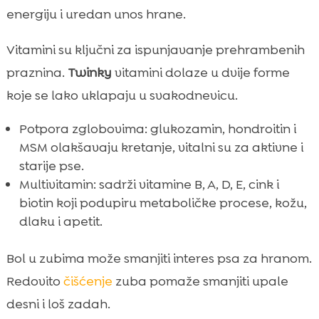
energiju i uredan unos hrane.
Vitamini su ključni za ispunjavanje prehrambenih
praznina.
Twinky
vitamini dolaze u dvije forme
koje se lako uklapaju u svakodnevicu.
Potpora zglobovima: glukozamin, hondroitin i
MSM olakšavaju kretanje, vitalni su za aktivne i
starije pse.
Multivitamin: sadrži vitamine B, A, D, E, cink i
biotin koji podupiru metaboličke procese, kožu,
dlaku i apetit.
Bol u zubima može smanjiti interes psa za hranom.
Redovito
čišćenje
zuba pomaže smanjiti upale
desni i loš zadah.