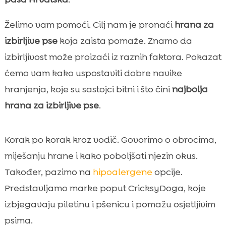
Kvaliteta sastojaka: proteini, masti i

probavljivost
Želimo vam pomoći. Cilj nam je pronaći
hrana za
Hiperalergene i žitaricama-siromašne

izbirljive pse
koja zaista pomaže. Znamo da
opcije za osjetljive pse
izbirljivost može proizaći iz raznih faktora. Pokazat
CricksyDog rješenja za izbirljive pse

ćemo vam kako uspostaviti dobre navike
Kako kombinirati suhu i mokru hranu bez

hranjenja, koje su sastojci bitni i što čini
najbolja
narušavanja ravnoteže
hrana za izbirljive pse
.
Strategije pojačavanja okusa i mirisa koje

stvarno pomažu
Poslastice i nagrade koje ne kvare apetit
Korak po korak kroz vodič. Govorimo o obrocima,

Vitamini, dentalna skrb i njega kože za
miješanju hrane i kako poboljšati njezin okus.

cjelokupno zdravlje
Također, pazimo na
hipoalergene
opcije.
Uobičajene pogreške vlasnika pri hranjenju

Predstavljamo marke poput CricksyDoga, koje
izbirljivih pasa
izbjegavaju piletinu i pšenicu i pomažu osjetljivim
Kako sigurno uvesti novu formulu: plan

psima.
prilagodbe po danima