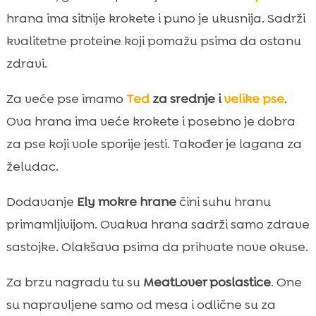
hrana ima sitnije krokete i puno je ukusnija. Sadrži
kvalitetne proteine koji pomažu psima da ostanu
zdravi.
Za veće pse imamo
Ted
za srednje i
velike pse
.
Ova hrana ima veće krokete i posebno je dobra
za pse koji vole sporije jesti. Također je lagana za
želudac.
Dodavanje
Ely mokre hrane
čini suhu hranu
primamljivijom. Ovakva hrana sadrži samo zdrave
sastojke. Olakšava psima da prihvate nove okuse.
Za brzu nagradu tu su
MeatLover poslastice
. One
su napravljene samo od mesa i odlične su za