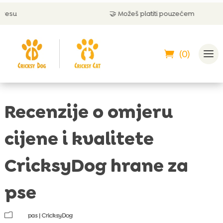
🤝 Možeš platiti pouzećem
(0)
Recenzije o omjeru
cijene i kvalitete
CricksyDog hrane za
pse
m
pas
|
CricksyDog