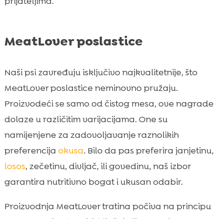
prijateljima.
MeatLover poslastice
Naši psi zavređuju isključivo najkvalitetnije, što
MeatLover poslastice neminovno pružaju.
Proizvodeći se samo od čistog mesa, ove nagrade
dolaze u različitim varijacijama. One su
namijenjene za zadovoljavanje raznolikih
preferencija
okusa
. Bilo da pas preferira janjetinu,
losos
, zečetinu, divljač, ili govedinu, naš izbor
garantira nutritivno bogat i ukusan odabir.
Proizvodnja MeatLover tratina počiva na principu