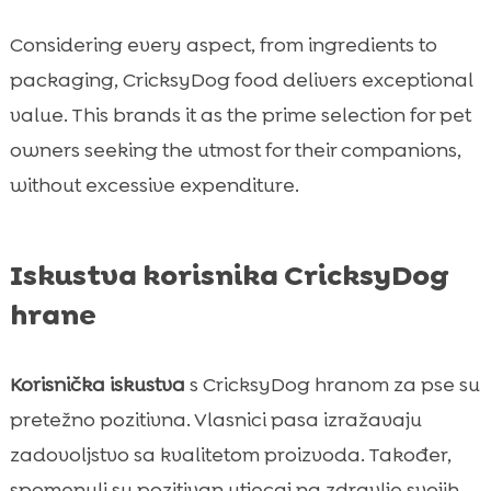
Considering every aspect, from ingredients to
packaging, CricksyDog food delivers exceptional
value. This brands it as the prime selection for pet
owners seeking the utmost for their companions,
without excessive expenditure.
Iskustva korisnika CricksyDog
hrane
Korisnička iskustva
s CricksyDog hranom za pse su
pretežno pozitivna. Vlasnici pasa izražavaju
zadovoljstvo sa kvalitetom proizvoda. Također,
spomenuli su pozitivan utjecaj na zdravlje svojih