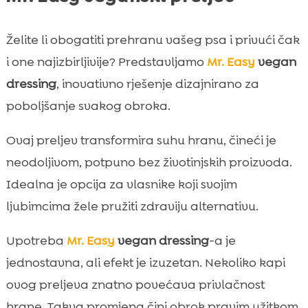
Želite li obogatiti prehranu vašeg psa i privući čak
i one najizbirljivije? Predstavljamo
Mr. Easy
vegan
dressing
, inovativno rješenje dizajnirano za
poboljšanje svakog obroka.
Ovaj preljev transformira suhu hranu, čineći je
neodoljivom, potpuno bez životinjskih proizvoda.
Idealna je opcija za vlasnike koji svojim
ljubimcima žele pružiti zdraviju alternativu.
Upotreba
Mr. Easy
vegan dressing
-a je
jednostavna, ali efekt je izuzetan. Nekoliko kapi
ovog preljeva znatno povećava privlačnost
hrane. Takva promjena čini obrok pravim užitkom