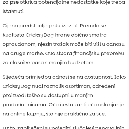
za pse
otkriva potencijalne nedostatke koje treba
istaknuti.
Cijena predstavlja prvu izazov. Premda se
kvaliteta CricksyDog hrane obično smatra
opravdanom, njezin trošak može biti viši u odnosu
na druge marke. Ovo stvara financijsku prepreku
za vlasnike pasa s manjim budžetom.
Sljedeća primjedba odnosi se na dostupnost. Iako
CricksyDog nudi raznolik asortiman, određeni
proizvodi teško su dostupni u manjim
prodavaonicama. Ovo često zahtijeva oslanjanje
na online kupnju, što nije praktično za sve.
Uz to, zabilježeni su pojedini slučajevi nepovoljnih