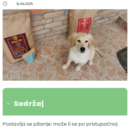
}
16.06.2025.
Sadržaj
3
Uvod u CricksyDog pseću hranu
Postavlja se pitanje: može li se po pristupačnoj
