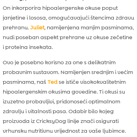
On inkorporira hipoalergenske okuse poput
janjetine i lososa, omogućavajući štencima zdravu
prehranu.
Juliet
, namijenjena manjim pasminama,
nudi poseban aspekt prehrane uz okuse zečetine
i proteina insekata.
Ovo je posebno korisno za one s delikatnim
probavnim sustavom. Namijenjen srednjim i većim
pasminama, naš
Ted
se ističe visokokvalitetnim
hipoalergenskim okusima govedine. Ti okusi su
izuzetno probavljivi, pridonoseći optimalnom
zdravlju i vitalnosti pasa. Odabir bilo kojeg
proizvoda iz CricksyDog linije znači osigurati
vrhunsku nutritivnu vrijednost za vaše ljubimce.