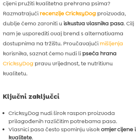
Značajke CricksyDog hrane
cijeni pružiti kvalitetna prehrana psima?

Raznovrsnost proizvoda CricksyDog
Razmatrajući
recenzije
CricksyDog
proizvoda,

Hypoallergenic opcije CricksyDog
dublje ćemo zaroniti u
iskustva vlasnika pasa
. Cilj

Vrste CricksyDog suhe hrane
nam je usporediti ovaj brend s alternativama

CricksyDog mokra hrana Ely
dostupnima na tržištu. Proučavajući
mišljenja

MeatLover poslastice
korisnika, saznat ćemo nudi li
pseća hrana

Twinky vitamini

CricksyDog
pravu vrijednost, te nutritivnu
Chloé šampon i balzam za osjetljive pse

kvalitetu.
Mr. Easy veganski preljev

Denty veganski dentalni štapići

Ključni zaključci
Prednosti CricksyDog hrane

Mana i slabosti

CricksyDog nudi širok raspon proizvoda
CricksyDog pseća hrana omjer cijene i
prilagođenih različitim potrebama pasa.

kvalitete recenzije
Vlasnici pasa često spominju visok
omjer cijene i
Iskustva korisnika CricksyDog hrane
kvalitete
.
