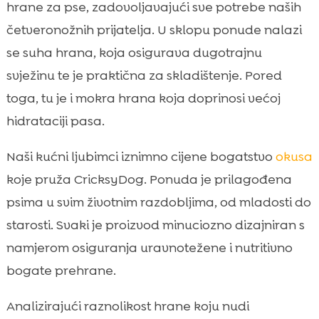
hrane za pse, zadovoljavajući sve potrebe naših
četveronožnih prijatelja. U sklopu ponude nalazi
se suha hrana, koja osigurava dugotrajnu
svježinu te je praktična za skladištenje. Pored
toga, tu je i mokra hrana koja doprinosi većoj
hidrataciji pasa.
Naši kućni ljubimci iznimno cijene bogatstvo
okusa
koje pruža CricksyDog. Ponuda je prilagođena
psima u svim životnim razdobljima, od mladosti do
starosti. Svaki je proizvod minuciozno dizajniran s
namjerom osiguranja uravnotežene i nutritivno
bogate prehrane.
Analizirajući raznolikost hrane koju nudi