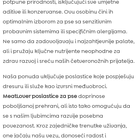
potpune prirodnosti, isključujući sve umjetne
aditive ili konzervanse. Ovu osobinu čini ih
optimalnim izborom za pse sa senzitivnim
probavnim sistemima ili specifičnim alergijama.
Ne samo da zadovoljavaju i najzahtjevnije palate,
ali i pružaju ključne nutrijente neophodne za
zdrav razvoj i sreću naših četveronožnih prijatelja.
Naša ponuda uključuje poslastice koje pospješuju
dresuru ili služe kao izvrsni međuobroci.
MeatLover poslastice za pse
doprinose
poboljšanoj prehrani, ali isto tako omogućuju da
se s našim ljubimcima razvije posebna
povezanost. Kroz zajedničke trenutke uživanja,
one jačaju našu vezu, donoseći radost i