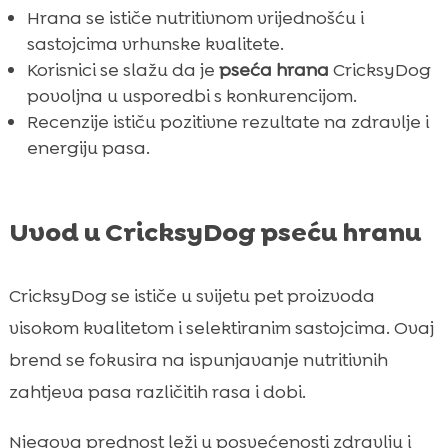
Hrana se ističe nutritivnom vrijednošću i
Gdje kupiti CricksyDog hranu i poslastice

sastojcima vrhunske kvalitete.
Zaključak

Korisnici se slažu da je
pseća hrana
CricksyDog
FAQ

povoljna u usporedbi s konkurencijom.
Recenzije ističu pozitivne rezultate na zdravlje i
energiju pasa.
Uvod u CricksyDog pseću hranu
CricksyDog se ističe u svijetu pet proizvoda
visokom kvalitetom i selektiranim sastojcima. Ovaj
brend se fokusira na ispunjavanje nutritivnih
zahtjeva pasa različitih rasa i dobi.
Njegova prednost leži u posvećenosti zdravlju i