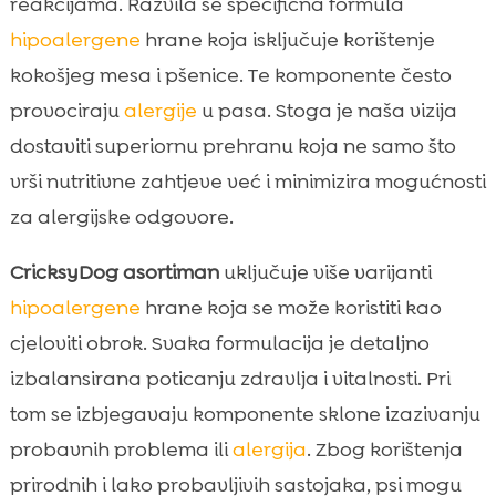
reakcijama. Razvila se specifična formula
hipoalergene
hrane koja isključuje korištenje
kokošjeg mesa i pšenice. Te komponente često
provociraju
alergije
u pasa. Stoga je naša vizija
dostaviti superiornu prehranu koja ne samo što
vrši nutritivne zahtjeve već i minimizira mogućnosti
za alergijske odgovore.
CricksyDog asortiman
uključuje više varijanti
hipoalergene
hrane koja se može koristiti kao
cjeloviti obrok. Svaka formulacija je detaljno
izbalansirana poticanju zdravlja i vitalnosti. Pri
tom se izbjegavaju komponente sklone izazivanju
probavnih problema ili
alergija
. Zbog korištenja
prirodnih i lako probavljivih sastojaka, psi mogu