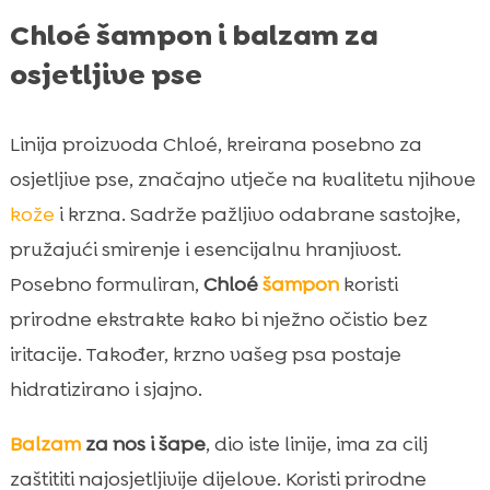
Chloé šampon i balzam za
osjetljive pse
Linija proizvoda Chloé, kreirana posebno za
osjetljive pse, značajno utječe na kvalitetu njihove
kože
i krzna. Sadrže pažljivo odabrane sastojke,
pružajući smirenje i esencijalnu hranjivost.
Posebno formuliran,
Chloé
šampon
koristi
prirodne ekstrakte kako bi nježno očistio bez
iritacije. Također, krzno vašeg psa postaje
hidratizirano i sjajno.
Balzam
za nos i šape
, dio iste linije, ima za cilj
zaštititi najosjetljivije dijelove. Koristi prirodne