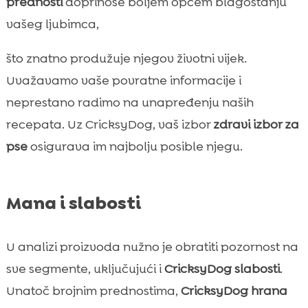
prednosti
doprinose boljem općem blagostanju
vašeg ljubimca,
što znatno produžuje njegov životni vijek.
Uvažavamo vaše povratne informacije i
neprestano radimo na unapređenju naših
recepata. Uz CricksyDog, vaš izbor
zdravi izbor za
pse
osigurava im najbolju posible njegu.
Mana i slabosti
U analizi proizvoda nužno je obratiti pozornost na
sve segmente, uključujući i
CricksyDog slabosti
.
Unatoč brojnim prednostima,
CricksyDog hrana