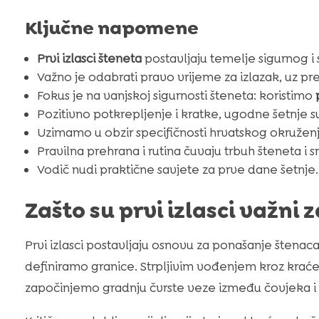
Ključne napomene
Prvi izlasci šteneta
postavljaju temelje sigurnog i 
Važno je odabrati pravo vrijeme za izlazak, uz pr
Fokus je na vanjskoj sigurnosti šteneta: koristimo
Pozitivno potkrepljenje i kratke, ugodne šetnje su
Uzimamo u obzir specifičnosti hrvatskog okruženj
Pravilna prehrana i rutina čuvaju trbuh šteneta i s
Vodič nudi praktične savjete za prve dane šetnje.
Zašto su prvi izlasci važni 
Prvi izlasci postavljaju osnovu za ponašanje štenaca
definiramo granice. Strpljivim vođenjem kroz krać
započinjemo gradnju čvrste veze između čovjeka i 