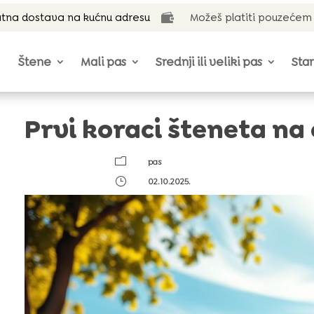
tna dostava na kućnu adresu
Možeš platiti pouzećem

Štene
Mali pas
Srednji ili veliki pas
Star
Prvi koraci šteneta n
m
pas
}
02.10.2025.