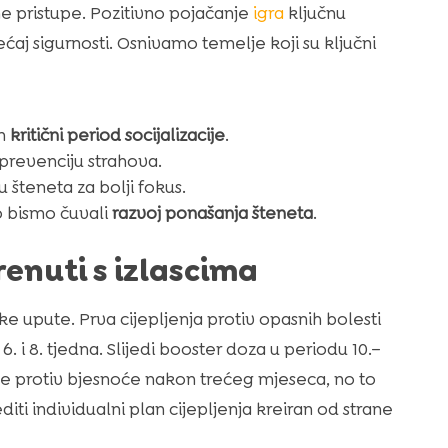
ane pristupe. Pozitivno pojačanje
igra
ključnu
ćaj sigurnosti. Osnivamo temelje koji su ključni
om
kritični period socijalizacije
.
 prevenciju strahova.
 šteneta za bolji fokus.
 bismo čuvali
razvoj ponašanja šteneta
.
enuti s izlascima
e upute. Prva cijepljenja protiv opasnih bolesti
. i 8. tjedna. Slijedi booster doza u periodu 10.–
nje protiv bjesnoće nakon trećeg mjeseca, no to
diti individualni plan cijepljenja kreiran od strane