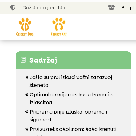
Doživotno jamstvo
Bespla


Sadržaj
i
Zašto su prvi izlasci važni za razvoj

šteneta
Optimalno vrijeme: kada krenuti s

izlascima
Priprema prije izlaska: oprema i

sigurnost
Prvi susret s okolinom: kako krenuti
