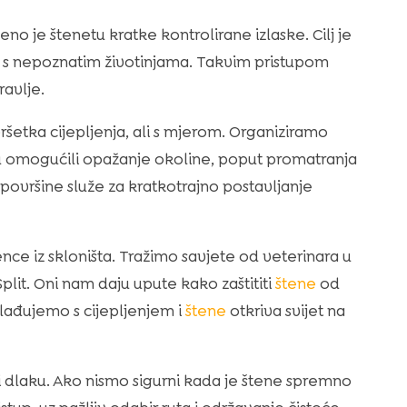
no je štenetu kratke kontrolirane izlaske. Cilj je
 s nepoznatim životinjama. Takvim pristupom
ravlje.
vršetka cijepljenja, ali s mjerom. Organiziramo
u omogućili opažanje okoline, poput promatranja
e površine služe za kratkotrajno postavljanje
ence iz skloništa. Tražimo savjete od veterinara u
plit. Oni nam daju upute kako zaštititi
štene
od
klađujemo s cijepljenjem i
štene
otkriva svijet na
 dlaku. Ako nismo sigurni kada je štene spremno