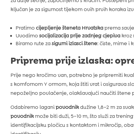
za dulje šetnje, započinjemo s kraćim. Postepeni pris
ključan je za sigurnost tijekom ovih prvih koraka i
Pratimo
cijepljenje šteneta Hrvatska
prema savjet
Uvodimo
socijalizacija prije zadnjeg cjepiva
kroz 
Biramo rute za
sigurni izlasci štene
: čiste, mirne i 
Priprema prije izlaska: opr
Prije nego kročimo van, potrebno je pripremiti kv
s komfornom Y ormom, koja štiti vrat i osigurava 
nepoželjno povlačenje, olakšavajući naučiti štene
Odabiremo lagani
povodnik
dužine 1,8–2 m za sva
povodnik
može biti duži, 5–10 m, što služi za trenin
identifikacijsku pločicu s kontaktom i mikročip, oba
identifikaciju.