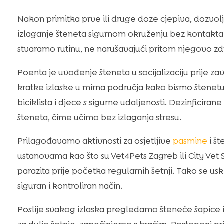
Nakon primitka prve ili druge doze cjepiva, dozvolje
izlaganje šteneta sigurnom okruženju bez kontakta
stvaramo rutinu, ne narušavajući pritom njegovo zd
Poenta je uvođenje šteneta u socijalizaciju prije za
kratke izlaske u mirna područja kako bismo štenet
biciklista i djece s sigurne udaljenosti. Dezinficiran
šteneta, čime učimo bez izlaganja stresu.
Prilagođavamo aktivnosti za osjetljive
pasmine
i št
ustanovama kao što su Vet4Pets Zagreb ili City Vet S
parazita prije početka regularnih šetnji. Tako se us
siguran i kontroliran način.
Poslije svakog izlaska pregledamo šteneće šapice i