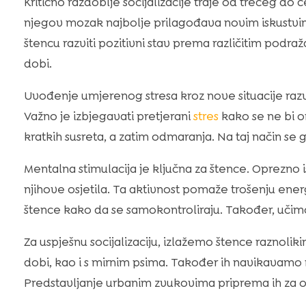
Kritično razdoblje socijalizacije traje od trećeg do
njegov mozak najbolje prilagođava novim iskustv
štencu razviti pozitivni stav prema različitim podra
dobi.
Uvođenje umjerenog stresa kroz nove situacije razv
Važno je izbjegavati pretjerani
stres
kako se ne bi o
kratkih susreta, a zatim odmaranja. Na taj način se g
Mentalna stimulacija je ključna za štence. Oprezno i
njihove osjetila. Ta aktivnost pomaže trošenju ene
štence kako da se samokontroliraju. Također, učimo i
Za uspješnu socijalizaciju, izlažemo štence raznolik
dobi, kao i s mirnim psima. Također ih navikavamo n
Predstavljanje urbanim zvukovima priprema ih za op