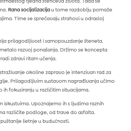
 četrnaestog tjedna štenčeva života. Tada se
ima.
Rana socijalizacija
u tome razdoblju pomaže
žajima. Time se sprečavaju strahovi u odrasloj
ija prilagodljivost i samopouzdanje šteneta.
metalo razvoj ponašanja. Držimo se koncepta
radi zdravi ritam učenja.
straživanje okoline zapravo je intenzivan rad za
rgije. Prilagodljivim sustavom nagrađivanja učimo
h fokusiranju u različitim situacijama.
im iskustvima. Upoznajemo ih s ljudima raznih
a različite podloge, od trave do asfalta.
uštanije šetnje u budućnosti.