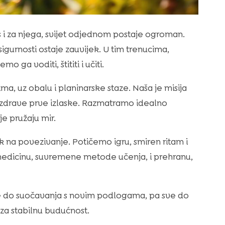
as i za njega, svijet odjednom postaje ogroman.
sigurnosti ostaje zauvijek. U tim trenucima,
 ga voditi, štititi i učiti.
ma, uz obalu i planinarske staze. Naša je misija
i zdrave prve izlaske. Razmatramo idealno
e pružaju mir.
ak na povezivanje. Potičemo igru, smiren ritam i
medicinu, suvremene metode učenja, i prehranu,
rute do suočavanja s novim podlogama, pa sve do
za stabilnu budućnost.