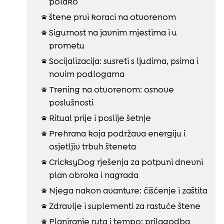
polako
štene prvi koraci na otvorenom

Sigurnost na javnim mjestima i u

prometu
Socijalizacija: susreti s ljudima, psima i

novim podlogama
Trening na otvorenom: osnove

poslušnosti
Ritual prije i poslije šetnje

Prehrana koja podržava energiju i

osjetljiv trbuh šteneta
CricksyDog rješenja za potpuni dnevni

plan obroka i nagrada
Njega nakon avanture: čišćenje i zaštita

Zdravlje i suplementi za rastuće štene

Planiranje ruta i tempo: prilagodba
