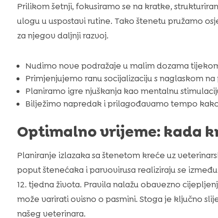
Prilikom šetnji, fokusiramo se na kratke, strukturir
ulogu u uspostavi rutine. Tako štenetu pružamo osje
za njegov daljnji razvoj.
Nudimo nove podražaje u malim dozama tijek
Primjenjujemo ranu socijalizaciju s naglaskom na
Planiramo igre njuškanja kao mentalnu stimulaciju
Bilježimo napredak i prilagođavamo tempo kako
Optimalno vrijeme: kada kr
Planiranje izlazaka sa štenetom kreće uz veterinarsk
poput štenećaka i parvovirusa realiziraju se između 6
12. tjedna života. Pravila nalažu obavezno cijeplje
može varirati ovisno o pasmini. Stoga je ključno slije
našeg veterinara.