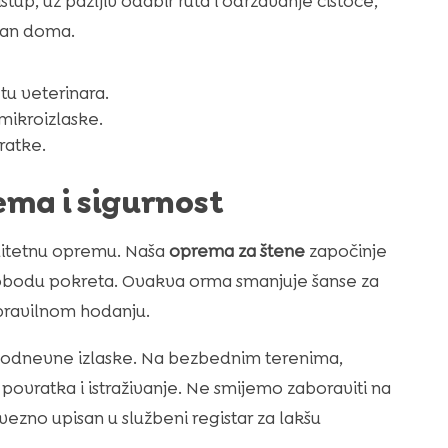
tup, uz pažljiv odabir ruta i održavanje čistoće,
zvan doma.
u veterinara.
mikroizlaske.
kratke.
ema i sigurnost
alitetnu opremu. Naša
oprema za štene
započinje
slobodu pokreta. Ovakva orma smanjuje šanse za
 pravilnom hodanju.
kodnevne izlaske. Na bezbednim terenima,
g povratka i istraživanje. Ne smijemo zaboraviti na
vezno upisan u službeni registar za lakšu