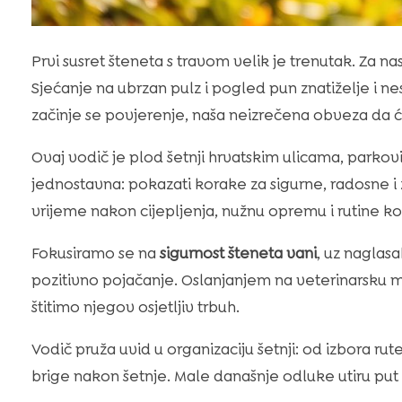
Prvi susret šteneta s travom velik je trenutak. Za n
Sjećanje na ubrzan pulz i pogled pun znatiželje i ne
začinje se povjerenje, naša neizrečena obveza da ćemo
Ovaj vodič je plod šetnji hrvatskim ulicama, parkovi
jednostavna: pokazati korake za sigurne, radosne 
vrijeme nakon cijepljenja, nužnu opremu i rutine koj
Fokusiramo se na
sigurnost šteneta vani
, uz naglas
pozitivno pojačanje. Oslanjanjem na veterinarsku 
štitimo njegov osjetljiv trbuh.
Vodič pruža uvid u organizaciju šetnji: od izbora 
brige nakon šetnje. Male današnje odluke utiru put 