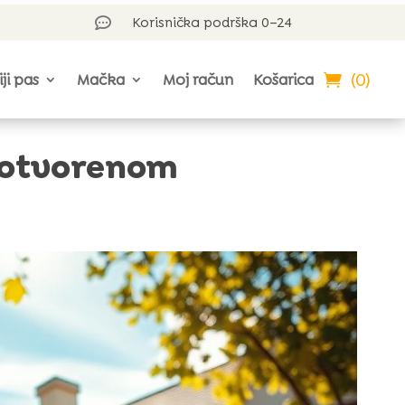
Korisnička podrška 0–24

(0)
iji pas
Mačka
Moj račun
Košarica
a otvorenom