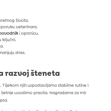
sretnog života.
eporuku veterinara.
povodnik
i oprsnicu.
 ključni.
a.
manjuju stres.
za razvoj šteneta
. Tijekom njih uspostavljamo stabilne rutine i
e šetnje uvodimo pravila. Nagradama za mir
psa.