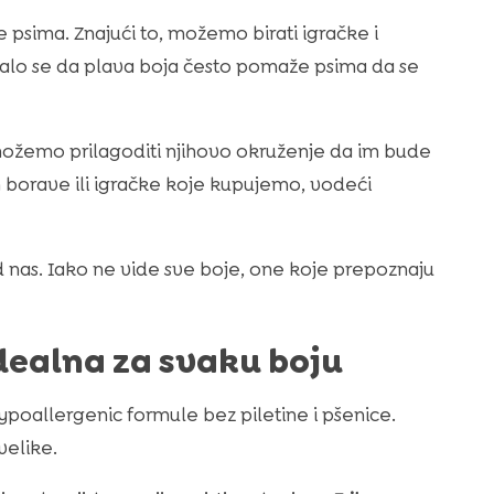
e psima. Znajući to, možemo birati igračke i
azalo se da plava boja često pomaže psima da se
ožemo prilagoditi njihovo okruženje da im bude
em borave ili igračke koje kupujemo, vodeći
od nas. Iako ne vide sve boje, one koje prepoznaju
dealna za svaku boju
poallergenic formule bez piletine i pšenice.
velike.