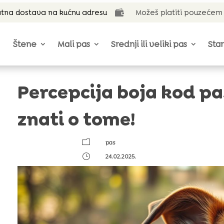
tna dostava na kućnu adresu
Možeš platiti pouzećem

Štene
Mali pas
Srednji ili veliki pas
Star
Percepcija boja kod pa
znati o tome!
m
pas
}
24.02.2025.