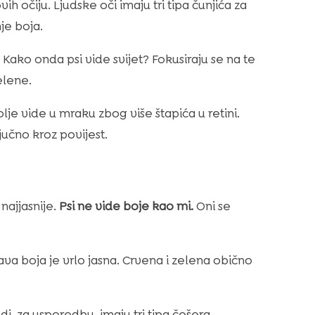
ih očiju. Ljudske oči imaju tri tipa čunjića za
je boja.
 Kako onda psi vide svijet? Fokusiraju se na te
elene.
bolje vide u mraku zbog više štapića u retini.
ljučno kroz povijest.
najjasnije.
Psi ne vide boje kao mi.
Oni se
lava boja je vrlo jasna. Crvena i zelena obično
di, za usporedbu, imaju tri tipa češera.