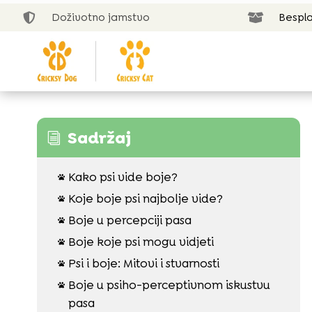
Doživotno jamstvo
Bespla


Sadržaj
i
Kako psi vide boje?

Koje boje psi najbolje vide?

Boje u percepciji pasa

Boje koje psi mogu vidjeti

Psi i boje: Mitovi i stvarnosti

Boje u psiho-perceptivnom iskustvu

pasa