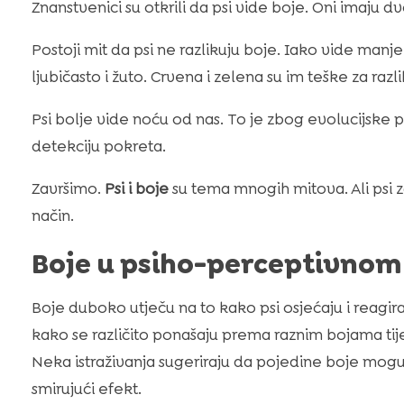
Znanstvenici su otkrili da psi vide boje. Oni imaju dv
Postoji mit da psi ne razlikuju boje. Iako vide man
ljubičasto i žuto. Crvena i zelena su im teške za razl
Psi bolje vide noću od nas. To je zbog evolucijske p
detekciju pokreta.
Završimo.
Psi i boje
su tema mnogih mitova. Ali psi 
način.
Boje u psiho-perceptivnom
Boje duboko utječu na to kako psi osjećaju i reagir
kako se različito ponašaju prema raznim bojama tije
Neka istraživanja sugeriraju da pojedine boje mogu
smirujući efekt.