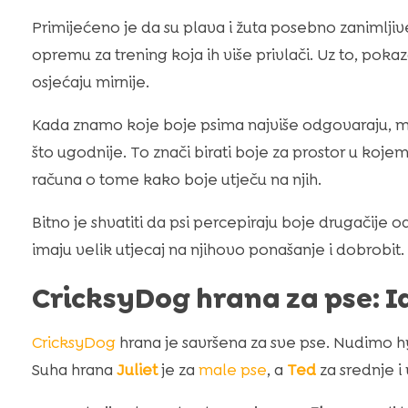
Primijećeno je da su plava i žuta posebno zanimljiv
opremu za trening koja ih više privlači. Uz to, pok
osjećaju mirnije.
Kada znamo koje boje psima najviše odgovaraju, m
što ugodnije. To znači birati boje za prostor u koj
računa o tome kako boje utječu na njih.
Bitno je shvatiti da psi percepiraju boje drugačije 
imaju velik utjecaj na njihovo ponašanje i dobrobit.
CricksyDog hrana za pse: I
CricksyDog
hrana je savršena za sve pse. Nudimo hy
Suha hrana
Juliet
je za
male pse
, a
Ted
za srednje i 