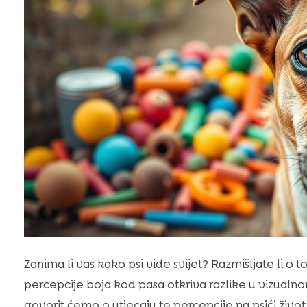
Zanima li vas kako psi vide svijet? Razmišljate li o t
percepcije boja kod pasa otkriva razlike u vizualn
govorit ćemo o utjecaju te percepcije na psići život