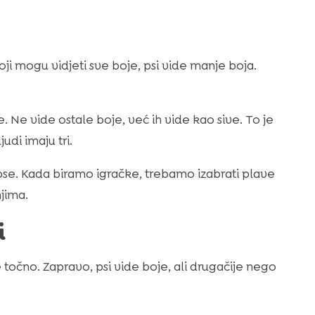
 koji mogu vidjeti sve boje, psi vide manje boja.
te. Ne vide ostale boje, već ih vide kao sive. To je
udi imaju tri.
 pse. Kada biramo igračke, trebamo izabrati plave
njima.
i
je točno. Zapravo, psi vide boje, ali drugačije nego