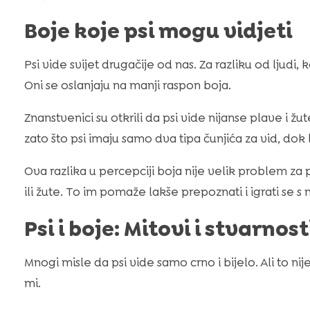
Boje koje psi mogu vidjeti
Psi vide svijet drugačije od nas. Za razliku od ljudi,
Oni se oslanjaju na manji raspon boja.
Znanstvenici su otkrili da psi vide nijanse plave i žu
zato što psi imaju samo dva tipa čunjića za vid, dok lj
Ova razlika u percepciji boja nije velik problem za
ili žute. To im pomaže lakše prepoznati i igrati se s 
Psi i boje: Mitovi i stvarnost
Mnogi misle da psi vide samo crno i bijelo. Ali to ni
mi.