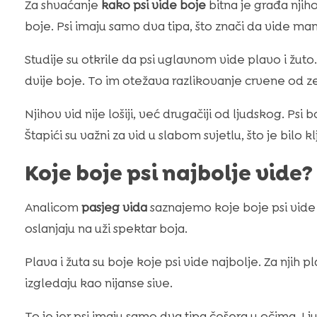
Za shvaćanje
kako psi vide boje
bitna je građa njihov
boje. Psi imaju samo dva tipa, što znači da vide man
Studije su otkrile da psi uglavnom vide plavo i žuto.
dvije boje. To im otežava razlikovanje crvene od z
Njihov vid nije lošiji, već drugačiji od ljudskog. Psi 
Štapići su važni za vid u slabom svjetlu, što je bilo k
Koje boje psi najbolje vide?
Analicom
pasjeg vida
saznajemo koje boje psi vide 
oslanjaju na uži spektar boja.
Plava i žuta su boje koje psi vide najbolje. Za njih p
izgledaju kao nijanse sive.
To je jer psi imaju samo dva tipa češera u očima. Lju