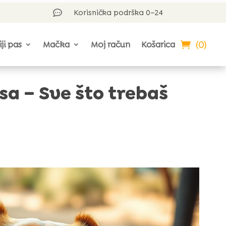
Korisnička podrška 0–24

(0)
iji pas
Mačka
Moj račun
Košarica
sa – Sve što trebaš