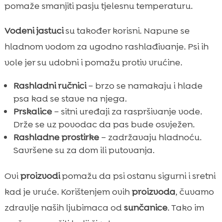
pomaže smanjiti pasju tjelesnu temperaturu.
Vodeni jastuci
su također korisni. Napune se
hladnom vodom za ugodno rashlađivanje. Psi ih
vole jer su udobni i pomažu protiv vrućine.
Rashladni ručnici
– brzo se namakaju i hlade
psa kad se stave na njega.
Prskalice
– sitni uređaji za raspršivanje vode.
Drže se uz povodac da pas bude osvježen.
Rashladne prostirke
– zadržavaju hladnoću.
Savršene su za dom ili putovanja.
Ovi
proizvodi
pomažu da psi ostanu sigurni i sretni
kad je vruće. Korištenjem ovih
proizvoda
, čuvamo
zdravlje naših ljubimaca od
sunčanice
. Tako im