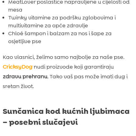
MeatLover poslastice napravljene u cijelosti od
mesa
Twinky vitamine za podršku zglobovima i
multivitamine za opće zdravlje
Chloé šampon i balzam za nos i šape za
osjetljive pse
Kao vlasnici, želimo samo najbolje za naše pse.
CricksyDog
nudi proizvode koji garantiraju
zdravu prehranu
. Tako vaš pas može imati dug i
sretan život.
Sunčanica kod kućnih ljubimaca
– posebni slučajevi