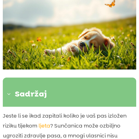
Sadržaj
3
Što je sunčanica kod pasa?
Jeste li se ikad zapitali koliko je vaš pas izložen

Uzroci sunčanice kod pasa
riziku tijekom
ljeta
? Sunčanica može ozbiljno

Simptomi sunčanice kod pasa
ugroziti zdravlje pasa, a mnogi vlasnici nisu
