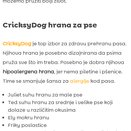
možemo pružiti bolji život.
CricksyDog hrana za pse
CricksyDog
je top izbor za zdravu prehranu pasa.
Njihova hrana je posebno dizajnirana da psima
pruža sve što im treba. Posebno je dobra njihova
hipoalergena hrana
, jer nema piletine i pšenice.
Time se smanjuje šansa za
alergije
kod pasa.
Juliet suhu hranu za male pse
Ted suhu hranu za srednje i velike pse koji
dolaze u različitim okusima
Ely mokru hranu
Friky poslastice