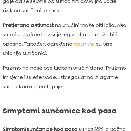
gdje da se sklone od sunca niti dovoljno vode,
rizik od sunčanice raste.
Pretjerana aktivnost
na vrućini može biti loša. Ako
su psi u
autima
bez svježeg zraka, to može biti
opasno. Također, određene
pasmine
su više
sklonije sunčanici.
Pazimo na naše pse tijekom vrućih dana. Pružimo
im sjene i svježe vode. Izbjegavajmo izlaganje
suncu kada je najtoplije.
Simptomi sunčanice kod pasa
Simptomi sunčanice kod pasa
su različiti, a važno