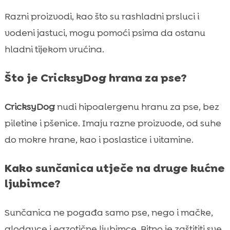
Razni proizvodi, kao što su rashladni prsluci i
vodeni jastuci, mogu pomoći psima da ostanu
hladni tijekom vrućina.
Što je CricksyDog hrana za pse?
CricksyDog
nudi hipoalergenu hranu za pse, bez
piletine i pšenice. Imaju razne proizvode, od suhe
do mokre hrane, kao i poslastice i vitamine.
Kako sunčanica utječe na druge kućne
ljubimce?
Sunčanica ne pogađa samo pse, nego i mačke,
glodavce i egzotične ljubimce. Bitno je zaštititi sve