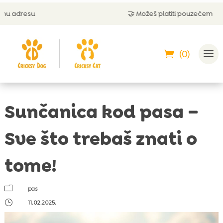
🤝 Možeš platiti pouzećem
(0)
Sunčanica kod pasa –
Sve što trebaš znati o
tome!
m
pas
}
11.02.2025.