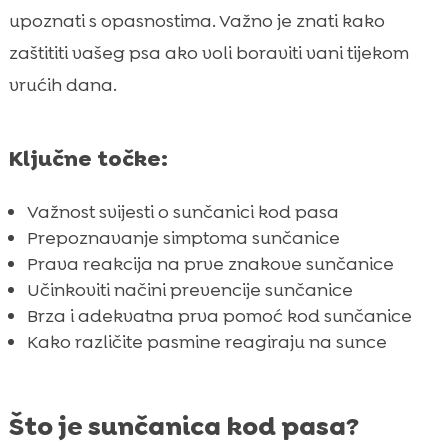
Kako prepoznati početak sunčanice?
upoznati s opasnostima. Važno je znati kako

Prva pomoć kod sunčanice
zaštititi vašeg psa ako voli boraviti vani tijekom

Liječenje sunčanice kod pasa
vrućih dana.

Prevencija sunčanice kod pasa

Utjecaj sunčanice na različite pasmine

Ključne točke:
Proizvodi za pomoć kod sunčanice

CricksyDog hrana za pse

Važnost svijesti o sunčanici kod pasa
Sunčanica kod kućnih ljubimaca – posebni
Prepoznavanje simptoma sunčanice

slučajevi
Prava reakcija na prve znakove sunčanice
Učinkoviti načini prevencije sunčanice
Važnost redovitih veterinarskih pregleda

Brza i adekvatna prva pomoć kod sunčanice
Zaključak

Kako različite pasmine reagiraju na sunce
FAQ

Što je sunčanica kod pasa?