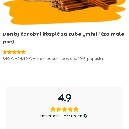
Denty čarobni štapić za zube „mini” (za male
pse)
Raspon
7,49
€
–
24,49
€
—
ili uz redovitu dostavu
10%
popusta
Ocijenjeno
4.90
cijena:
od 5
od
7,49 €
do
24,49 €
4.9
Na temelju 1.655 recenzija