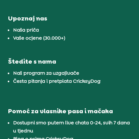
Upoznaj nas
Naša priča
Vaše ocjene (30.000+)
Štedite s nama
Naš program za uzgajivače
Česta pitanja i pretplata CricksyDog
Pomoć za vlasnike pasa i mačaka
Dostupni smo putem live chata 0-24, svih 7 dana
u tjednu
Blog o psima CricksyDog