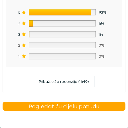
5
93%
4
6%
3
1%
2
0%
1
0%
Prikaži više recenzija (1649)
Pogledat ću cijelu ponudu