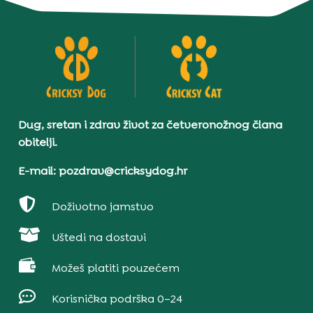
Dug, sretan i zdrav život za četveronožnog člana
obitelji.
E-mail: pozdrav@cricksydog.hr

Doživotno jamstvo

Uštedi na dostavi

Možeš platiti pouzećem

Korisnička podrška 0–24