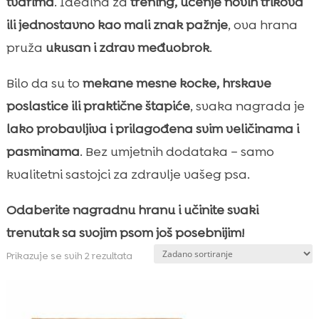
tvarima
. Idealna za
trening, učenje novih trikova
ili jednostavno kao mali znak pažnje
, ova hrana
pruža
ukusan i zdrav međuobrok
.
Bilo da su to
mekane mesne kocke, hrskave
poslastice ili praktične štapiće
, svaka nagrada je
lako probavljiva i prilagođena svim veličinama i
pasminama
. Bez umjetnih dodataka – samo
kvalitetni sastojci za zdravlje vašeg psa.
Odaberite nagradnu hranu i učinite svaki
trenutak sa svojim psom još posebnijim!
Prikazuje se svih 2 rezultata