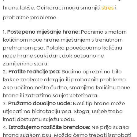
hranu lakše. Ovi koraci mogu smanjiti
stres
i
probavne probleme.
Postepeno miješanje hrane:
Počnimo s malom
količinom nove hrane miješanjem s trenutnom
prehranom psa. Polako povećavamo količinu
nove hrane svaki dan, dok potpuno ne
zamijenimo staru.
Pratite reakcije psa:
Budimo oprezni na bilo
kakve znakove alergija ili probavnih problema.
Ako uočimo nešto čudno, smanjimo količinu nove
hrane ili zatražimo savjet veterinara.
Pružamo dovoljno vode:
Novi tip hrane može
utjecati na hidrataciju psa. Stoga, uvijek treba
imati dostupnu svježu vodu.
Istražujemo različite brendove:
Ne prija svaka
hrana svakom psu. Možda ćemo trebati isprobati