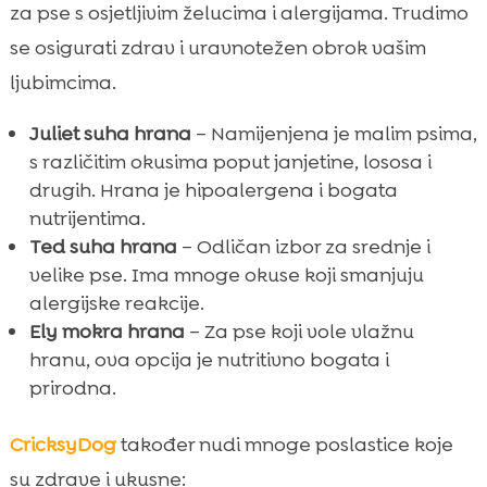
za pse s osjetljivim želucima i alergijama. Trudimo
se osigurati zdrav i uravnotežen obrok vašim
ljubimcima.
Juliet suha hrana
– Namijenjena je malim psima,
s različitim okusima poput janjetine, lososa i
drugih. Hrana je hipoalergena i bogata
nutrijentima.
Ted suha hrana
– Odličan izbor za srednje i
velike pse. Ima mnoge okuse koji smanjuju
alergijske reakcije.
Ely mokra hrana
– Za pse koji vole vlažnu
hranu, ova opcija je nutritivno bogata i
prirodna.
CricksyDog
također nudi mnoge poslastice koje
su zdrave i ukusne: