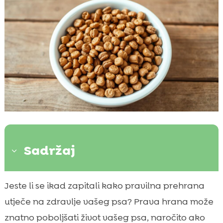
Sadržaj
3
Što je hipoalergena hrana za pse?
Jeste li se ikad zapitali kako pravilna prehrana

Najčešći alergeni u hrani za pse
utječe na zdravlje vašeg psa? Prava hrana može

Hipoalergena hrana za pse
znatno poboljšati život vašeg psa, naročito ako
