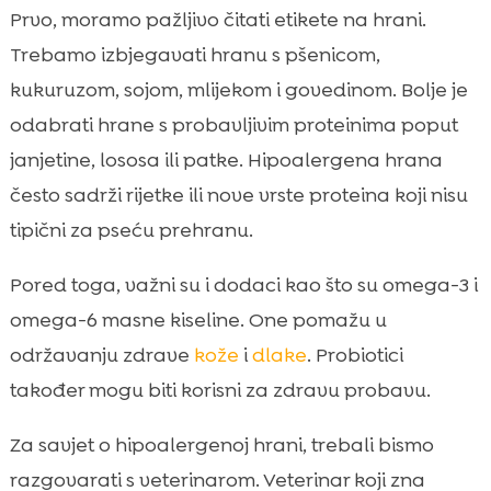
Prvo, moramo pažljivo čitati etikete na hrani.
Trebamo izbjegavati hranu s pšenicom,
kukuruzom, sojom, mlijekom i govedinom. Bolje je
odabrati hrane s probavljivim proteinima poput
janjetine, lososa ili patke. Hipoalergena hrana
često sadrži rijetke ili nove vrste proteina koji nisu
tipični za pseću prehranu.
Pored toga, važni su i dodaci kao što su omega-3 i
omega-6 masne kiseline. One pomažu u
održavanju zdrave
kože
i
dlake
. Probiotici
također mogu biti korisni za zdravu probavu.
Za savjet o hipoalergenoj hrani, trebali bismo
razgovarati s veterinarom. Veterinar koji zna