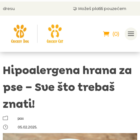
🤝 Možeš platiti pouzećem
(0)
Hipoalergena hrana za
pse – Sve što trebaš
znati!
m
pas
}
05.02.2025.