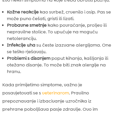
Evo nekih simptoma na koje treba obratiti pažnju:
Kožne reakcije
kao svrbež, crvenilo i osip. Pas se
može puno češati, gristi ili lizati.
Probavne smetnje
kako povraćanje, proljev ili
nepravilne stolice. To upućuje na moguću
netoleranciju.
Infekcije uha
su česte izazvane alergijama. One
se teško rješavaju.
Problemi s disanjem
poput kihanja, kašljanja ili
otežano disanje. To može biti znak alergije na
hranu.
Kada primijetimo simptome, važno je
posavjetovati se s
veterinarom
. Pravilno
prepoznavanje i izbacivanje uzročnika iz
prehrane poboljšava pasje zdravlje. Ovo im