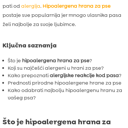
Kako prepoznati da vaš pas ima alergiju na
pati od
alergija
.
Hipoalergena hrana za pse

hranu?
postaje sve popularnija jer mnogo vlasnika pasa
Prirodna hipoalergena hrana za pse

želi najbolje za svoje ljubimce.
Kako odabrati najbolju hranu za pse s

alergijama?
Ključna saznanja
Gdje kupiti hipoalergenu hranu za pse?

Preporuka veterinara za hipoalergenu

Što je
hipoalergena hrana za pse
?
hranu
Koji su najčešći alergeni u hrani za pse?
Sastojci u hipoalergenoj hrani za pse

Kako prepoznati
alergijske reakcije kod pasa
?
Značajka i prednosti CricksyDog hrane za

Prednosti prirodne hipoalergene hrane za pse
pse
Kako odabrati najbolju hipoalergenu hranu za
Prednosti hipoalergene prehrane
vašeg psa?

Pitanja i zabrinutosti vlasnika pasa

Miti i stvarnosti o hipoalergenoj hrani za pse

Što je hipoalergena hrana za
Kako uvesti hipoalergenu hranu u
