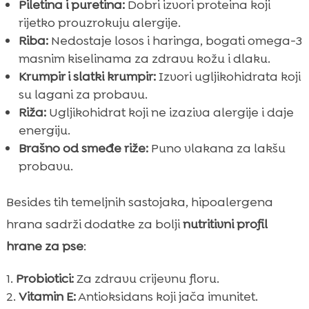
Piletina i puretina:
Dobri izvori proteina koji
rijetko prouzrokuju alergije.
Riba:
Nedostaje losos i haringa, bogati omega-3
masnim kiselinama za zdravu kožu i dlaku.
Krumpir i slatki krumpir:
Izvori ugljikohidrata koji
su lagani za probavu.
Riža:
Ugljikohidrat koji ne izaziva alergije i daje
energiju.
Brašno od smeđe riže:
Puno vlakana za lakšu
probavu.
Besides tih temeljnih sastojaka, hipoalergena
hrana sadrži dodatke za bolji
nutritivni profil
hrane za pse
:
Probiotici:
Za zdravu crijevnu floru.
Vitamin E:
Antioksidans koji jača imunitet.