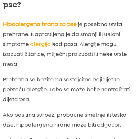
pse?
prehranu psa?
Recenzije i iskustva drugih vlasnika

Razine proteina i hranjivih tvari u
Hipoalergena hrana za pse
je posebna vrsta

hipoalergenoj hrani
prehrane. Napravljena je da smanji ili ukloni
Zaključak

simptome
alergija
kod pasa. Alergije mogu
FAQ

izazvati žitarice, mliječni proizvodi ili neke vrste
mesa.
Prehrana se bazira na sastojcima koji rijetko
pokreću alergije. Tako se može bolje kontrolirati
dijeta psa.
Ako pas ima svrbež, probavne smetnje ili teško
diše, hipoalergena hrana može biti odgovor.