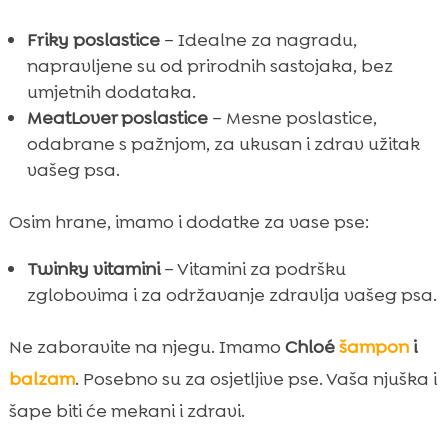
Friky poslastice
– Idealne za nagradu,
napravljene su od prirodnih sastojaka, bez
umjetnih dodataka.
MeatLover poslastice
– Mesne poslastice,
odabrane s pažnjom, za ukusan i zdrav užitak
vašeg psa.
Osim hrane, imamo i dodatke za vase pse:
Twinky vitamini
– Vitamini za podršku
zglobovima i za održavanje zdravlja vašeg psa.
Ne zaboravite na njegu. Imamo
Chloé
šampon
i
balzam
. Posebno su za osjetljive pse. Vaša njuška i
šape biti će mekani i zdravi.