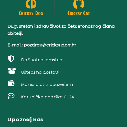
Dug, sretan i zdrav život za četveronožnog člana
obitelji.
E-mail: pozdrav@cricksydog.hr

Doživotno jamstvo

Uštedi na dostavi

Možeš platiti pouzećem

Korisnička podrška 0–24
Upoznaj nas