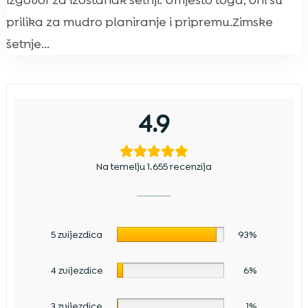
izgovor za izostanak šetnji. Umjesto toga, oni su
prilika za mudro planiranje i pripremu.Zimske
šetnje...
4.9
Na temelju 1.655 recenzija
5 zvijezdica
93%
4 zvijezdice
6%
3 zvijezdice
1%