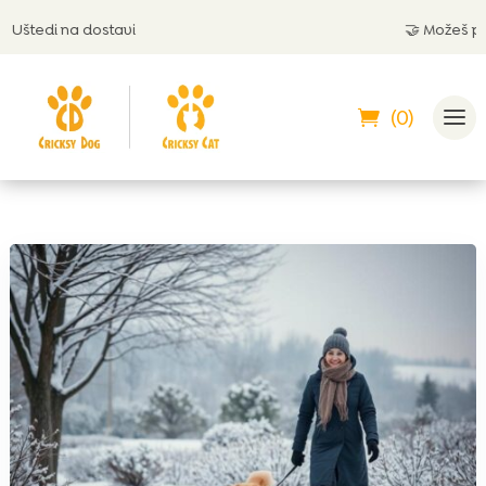
tedi na dostavi
🤝 Možeš platit
(0)