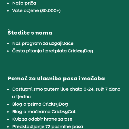
Naša priča
Vaše ocjene (30.000+)
Štedite s nama
Naš program za uzgajivače
Česta pitanja i pretplata CricksyDog
Pomoć za vlasnike pasa i mačaka
Dostupni smo putem live chata 0-24, svih 7 dana
u tjednu
Blog o psima CricksyDog
Blog o mačkama CricksyCat
Kviz za odabir hrane za pse
Predstavljanje 72 pasmine pasa