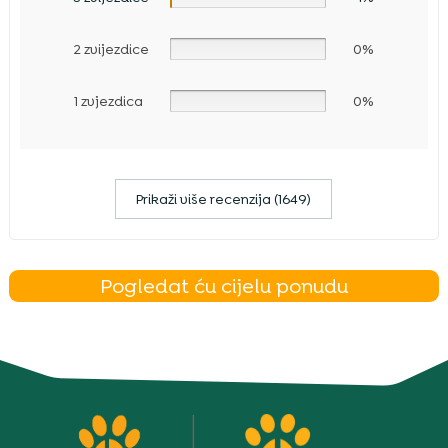
2 zvijezdice
0%
1 zvjezdica
0%
Prikaži više recenzija (1649)
Pogledat ću cijelu ponudu