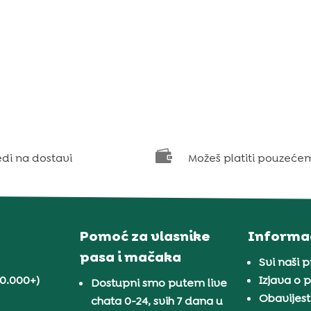

edi na dostavi
Možeš platiti pouzeće
Pomoć za vlasnike
Informac
pasa i mačaka
Svi naši 
30.000+)
Izjava o p
Dostupni smo putem live
Obavijest
chata 0-24, svih 7 dana u