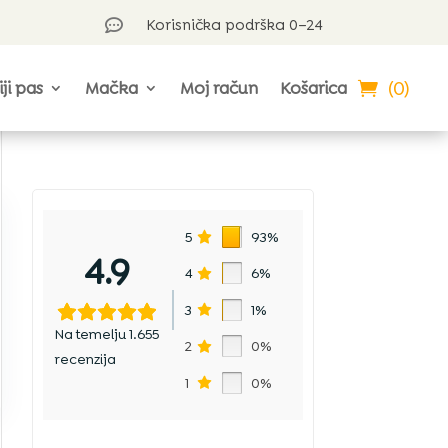
Korisnička podrška 0–24

(0)
iji pas
Mačka
Moj račun
Košarica
5
93%
4.9
4
6%
3
1%
Na temelju 1.655
2
0%
recenzija
1
0%