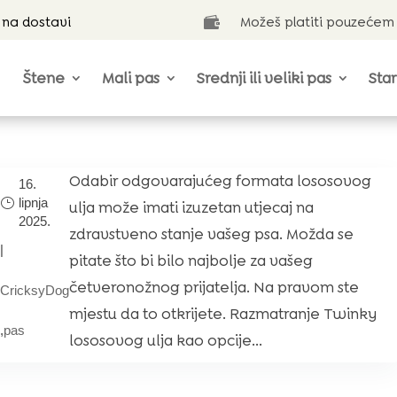
 na dostavi
Možeš platiti pouzećem

Štene
Mali pas
Srednji ili veliki pas
Star
Odabir odgovarajućeg formata lososovog
16.
lipnja
ulja može imati izuzetan utjecaj na
2025.
zdravstveno stanje vašeg psa. Možda se
|
pitate što bi bilo najbolje za vašeg
četveronožnog prijatelja. Na pravom ste
CricksyDog
mjestu da to otkrijete. Razmatranje Twinky
,
pas
lososovog ulja kao opcije...