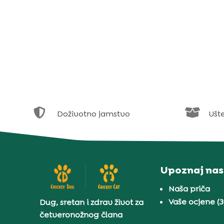


Doživotno jamstvo
Ušt
Upoznaj nas
Naša priča
Vaše ocjene (
Dug, sretan i zdrav život za
četveronožnog člana