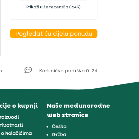
Prikaži više recenzija (1649)
Pogledat ću cijelu ponudu

m
Korisnička podrška 0–24
ije o kupnji
Naše međunarodne
web stranice
proizvodi
rivatnosti
Češka
 o kolačićima
Grčka