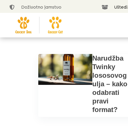
Doživotno jamstvo
Uštedi


Narudžba
Twinky
lososovog
ulja – kako
odabrati
pravi
format?