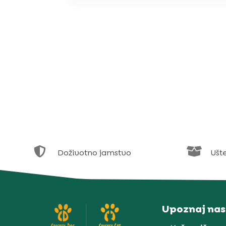


Doživotno jamstvo
Ušt
Upoznaj nas