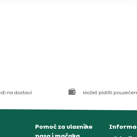

edi na dostavi
Možeš platiti pouzeće
Pomoć za vlasnike
Informac
pasa i mačaka