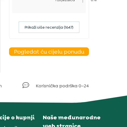
Prikaži više recenzija (1647)
Pogledat ću cijelu ponudu

m
Korisnička podrška 0–24
ije o kupnji
Naše međunarodne
web stranice