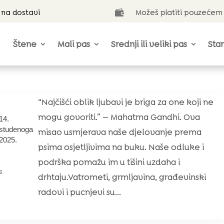
 na dostavi
Možeš platiti pouzećem

Štene
Mali pas
Srednji ili veliki pas
Star
“Najčišći oblik ljubavi je briga za one koji ne
mogu govoriti.” — Mahatma Gandhi. Ova
14.
studenoga
misao usmjerava naše djelovanje prema
2025.
psima osjetljivima na buku. Naše odluke i
podrška pomažu im u tišini uzdaha i
s
drhtaju.Vatrometi, grmljavina, građevinski
radovi i pucnjevi su...