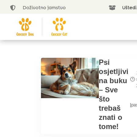
Doživotno jamstvo
Uštedi


Psi
osjetljivi
na buku
– Sve
što
|
pa
trebaš
znati o
tome!