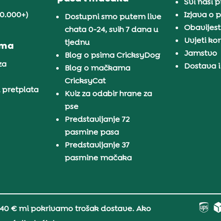
Svi naši 
30.000+)
Izjava o p
Dostupni smo putem live
Obavijest
chata 0-24, svih 7 dana u
Uvjeti kor
tjednu
ama
Jamstvo
Blog o psima CricksyDog
za
Dostava i
Blog o mačkama
CricksyCat
i pretplata
Kviz za odabir hrane za
pse
Predstavljanje 72
pasmine pasa
Predstavljanje 37
pasmine mačaka
 40 € mi pokrivamo trošak dostave. Ako