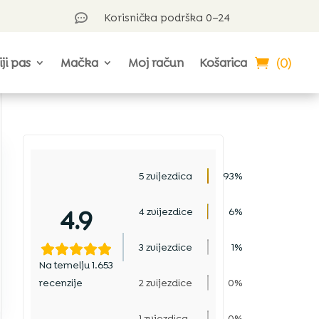
Korisnička podrška 0–24

(0)
iji pas
Mačka
Moj račun
Košarica
5 zvijezdica
93%
4.9
4 zvijezdice
6%
3 zvijezdice
1%
Na temelju 1.653
recenzije
2 zvijezdice
0%
1 zvjezdica
0%