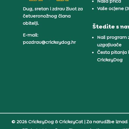
Naša priča
Vaše ocjene (
Dug, sretan i zdrav život za
četveronožnog člana
obitelji.
Štedite s n
E-mail:
Naš program 
pozdrav@cricksydog.hr
uzgajivače
Česta pitanja 
CricksyDog
© 2026 CricksyDog & CricksyCat
| Za narudžbe iznad