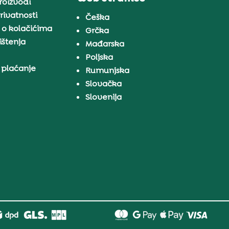
proizvodi
rivatnosti
Češka
 o kolačićima
Grčka
ištenja
Mađarska
Poljska
 plaćanje
Rumunjska
Slovačka
Slovenija