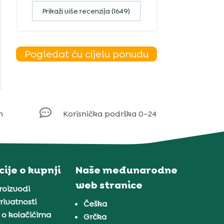
Prikaži više recenzija (1649)
Pogledat ću cijelu ponudu

m
Korisnička podrška 0–24
ije o kupnji
Naše međunarodne
web stranice
proizvodi
rivatnosti
Češka
 o kolačićima
Grčka