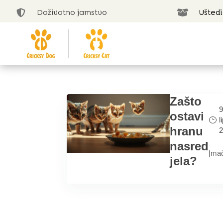
Doživotno jamstvo
Uštedi


Zašto
9
ostavi
l
hranu
2
nasred
|
ma
jela?