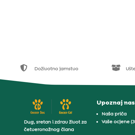


Doživotno jamstvo
Ušt
Upoznaj nas
Naša priča
Vaše ocjene (
Dug, sretan i zdrav život za
četveronožnog člana