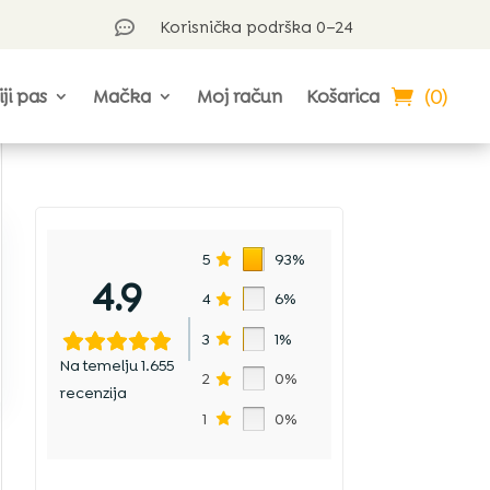
Korisnička podrška 0–24

(0)
iji pas
Mačka
Moj račun
Košarica
5
93%
4.9
4
6%
3
1%
Na temelju 1.655
2
0%
recenzija
1
0%