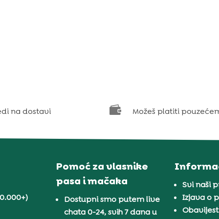

edi na dostavi
Možeš platiti pouzeće
Pomoć za vlasnike
Informac
pasa i mačaka
Svi naši 
30.000+)
Izjava o p
Dostupni smo putem live
Obavijest
chata 0-24, svih 7 dana u