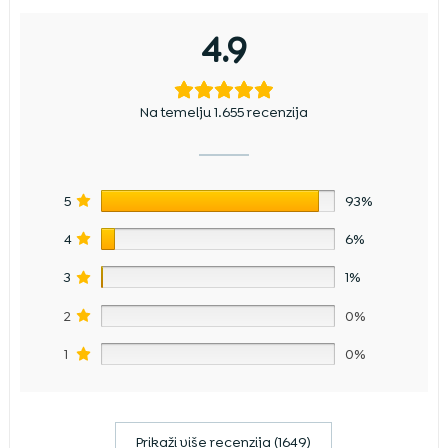
4.9
Na temelju 1.655 recenzija
5
93%
4
6%
3
1%
2
0%
1
0%
Prikaži više recenzija (1649)