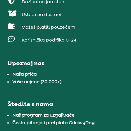

Doživotno jamstvo

Uštedi na dostavi

Možeš platiti pouzećem

Korisnička podrška 0–24
Upoznaj nas
Naša priča
Vaše ocjene (30.000+)
Štedite s nama
Naš program za uzgajivače
Česta pitanja i pretplata CricksyDog