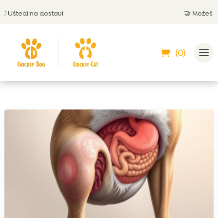
štedi na dostavi
🤝 Možeš plati
(0)