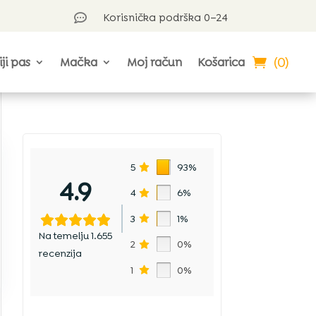
Korisnička podrška 0–24

(0)
iji pas
Mačka
Moj račun
Košarica
5
93%
4.9
4
6%
u
3
1%
Na temelju 1.655
2
0%
recenzija
1
0%