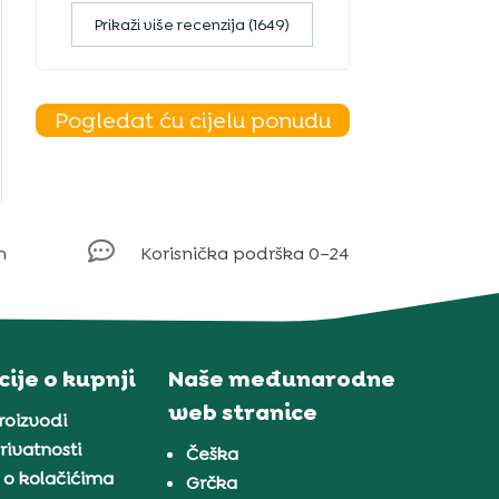
Prikaži više recenzija (1649)
Pogledat ću cijelu ponudu

m
Korisnička podrška 0–24
ije o kupnji
Naše međunarodne
web stranice
proizvodi
rivatnosti
Češka
 o kolačićima
Grčka