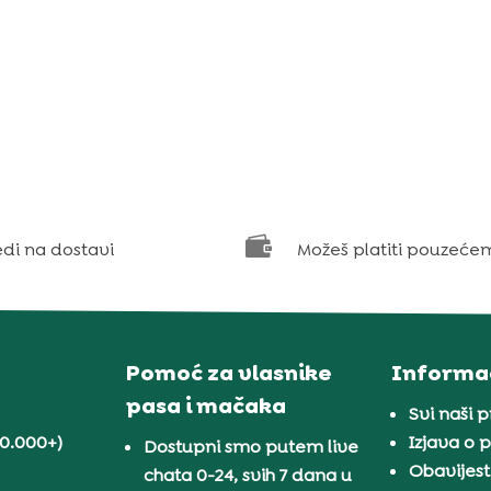

edi na dostavi
Možeš platiti pouzeće
Pomoć za vlasnike
Informac
pasa i mačaka
Svi naši 
30.000+)
Izjava o p
Dostupni smo putem live
Obavijest
chata 0-24, svih 7 dana u