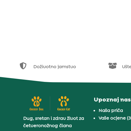


Doživotno jamstvo
Ušt
Upoznaj nas
Naša priča
Vaše ocjene (
Dug, sretan i zdrav život za
četveronožnog člana