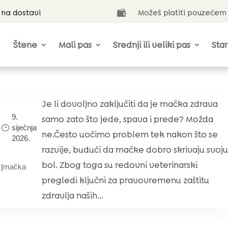
 na dostavi
Možeš platiti pouzećem

Štene
Mali pas
Srednji ili veliki pas
Star
Je li dovoljno zaključiti da je mačka zdrava
i
9.
samo zato što jede, spava i prede? Možda
siječnja
ne.Često uočimo problem tek nakon što se
2026.
razvije, budući da mačke dobro skrivaju svoj
bol. Zbog toga su redovni veterinarski
|
mačka
i
pregledi ključni za pravovremenu zaštitu
zdravlja naših...