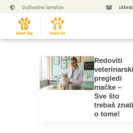
Doživotno jamstvo
Uštedi


Redoviti
veterinarsk
pregledi
mačke –
Sve što
trebaš znat
o tome!