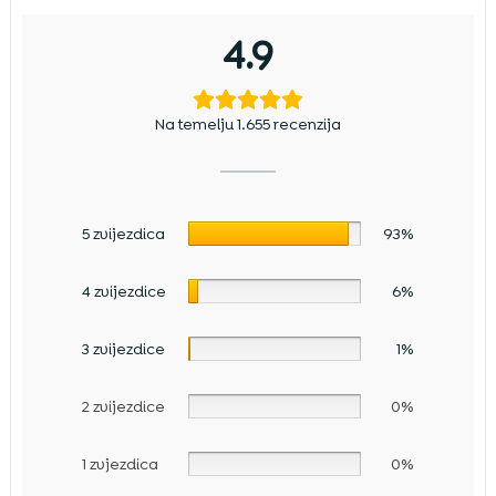
4.9
Na temelju 1.655 recenzija
5 zvijezdica
93%
4 zvijezdice
6%
3 zvijezdice
1%
2 zvijezdice
0%
1 zvjezdica
0%