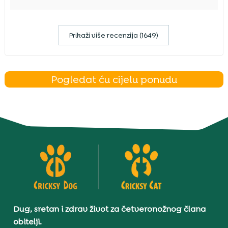
Prikaži više recenzija (1649)
Pogledat ću cijelu ponudu
Dug, sretan i zdrav život za četveronožnog člana
obitelji.