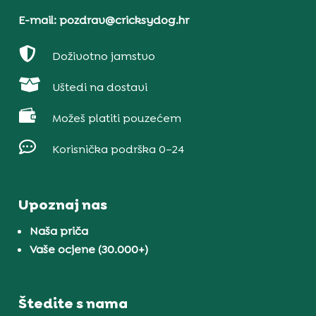
E-mail: pozdrav@cricksydog.hr

Doživotno jamstvo

Uštedi na dostavi

Možeš platiti pouzećem

Korisnička podrška 0–24
Upoznaj nas
Naša priča
Vaše ocjene (30.000+)
Štedite s nama