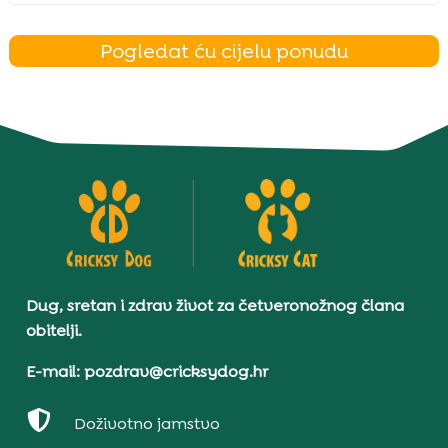
Pogledat ću cijelu ponudu
Dug, sretan i zdrav život za četveronožnog člana
obitelji.
E-mail: pozdrav@cricksydog.hr

Doživotno jamstvo