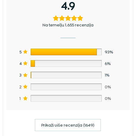
4.9
Na temelju 1.655 recenzija
5
93%
4
6%
3
1%
2
0%
1
0%
Prikaži više recenzija (1649)