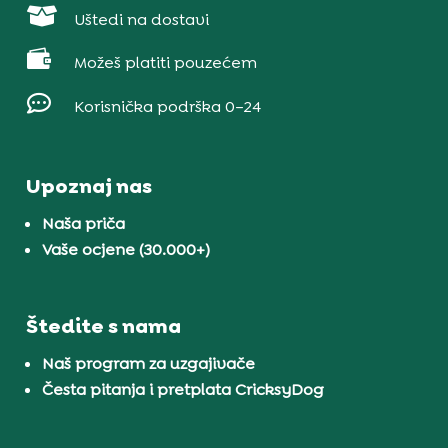

Uštedi na dostavi

Možeš platiti pouzećem

Korisnička podrška 0–24
Upoznaj nas
Naša priča
Vaše ocjene (30.000+)
Štedite s nama
Naš program za uzgajivače
Česta pitanja i pretplata CricksyDog