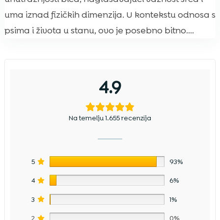
uma iznad fizičkih dimenzija. U kontekstu odnosa s
psima i života u stanu, ovo je posebno bitno....
4.9
Na temelju 1.655 recenzija
5
93%
4
6%
3
1%
2
0%