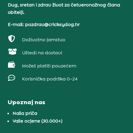
Dug, sretan i zdrav život za četveronožnog člana
obitelji.
E-mail: pozdrav@cricksydog.hr

Doživotno jamstvo

Uštedi na dostavi

Možeš platiti pouzećem

Korisnička podrška 0–24
Upoznaj nas
Naša priča
Vaše ocjene (30.000+)