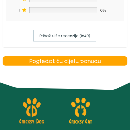
1
0%
Prikaži više recenzija (1649)
Pogledat ću cijelu ponudu