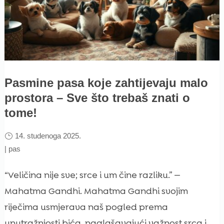
Pasmine pasa koje zahtijevaju malo
prostora – Sve što trebaš znati o
tome!
14. studenoga 2025.
|
pas
“Veličina nije sve; srce i um čine razliku.” —
Mahatma Gandhi. Mahatma Gandhi svojim
riječima usmjerava naš pogled prema
unutražnjosti bića, naglašavajući važnost srca i