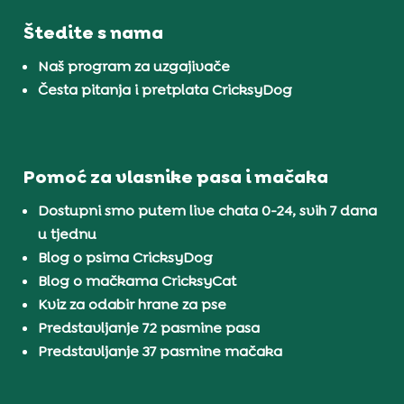
Štedite s nama
Naš program za uzgajivače
Česta pitanja i pretplata CricksyDog
Pomoć za vlasnike pasa i mačaka
Dostupni smo putem live chata 0-24, svih 7 dana
u tjednu
Blog o psima CricksyDog
Blog o mačkama CricksyCat
Kviz za odabir hrane za pse
Predstavljanje 72 pasmine pasa
Predstavljanje 37 pasmine mačaka