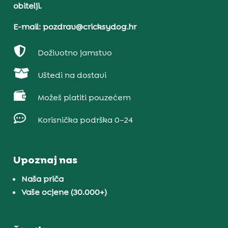
obitelji.
E-mail: pozdrav@cricksydog.hr

Doživotno jamstvo

Uštedi na dostavi

Možeš platiti pouzećem

Korisnička podrška 0–24
Upoznaj nas
Naša priča
Vaše ocjene (30.000+)