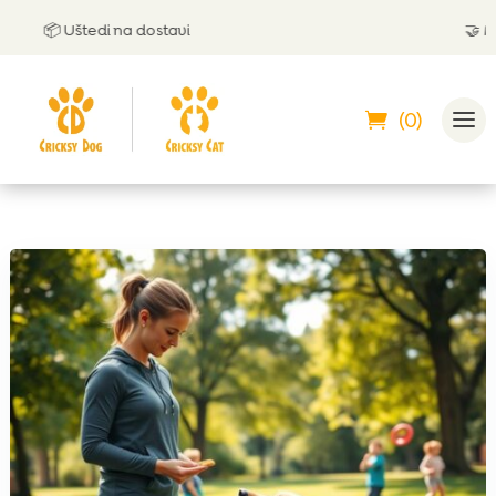
📦 Uštedi na dostavi
🤝 Možeš 
(0)