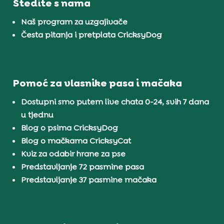
Štedite s nama
Naš program za uzgajivače
Česta pitanja i pretplata CricksyDog
Pomoć za vlasnike pasa i mačaka
Dostupni smo putem live chata 0-24, svih 7 dana
u tjednu
Blog o psima CricksyDog
Blog o mačkama CricksyCat
Kviz za odabir hrane za pse
Predstavljanje 72 pasmine pasa
Predstavljanje 37 pasmine mačaka