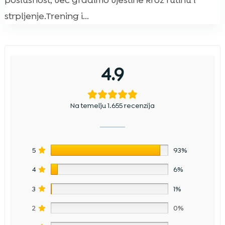
poslušnost, već gradimo vještine kroz rutinu i
strpljenje.Trening i...
4.9
Na temelju 1.655 recenzija
5
93%
4
6%
3
1%
2
0%