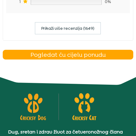
1
0%
Prikaži više recenzija (1649)
Pogledat ću cijelu ponudu
Dug, sretan i zdrav život za četveronožnog člana