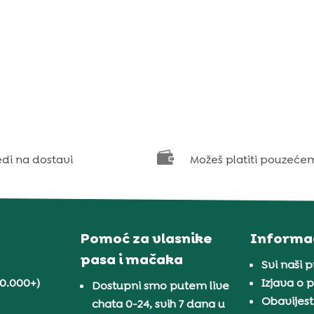

edi na dostavi
Možeš platiti pouzeće
Pomoć za vlasnike
Informac
pasa i mačaka
Svi naši 
30.000+)
Izjava o p
Dostupni smo putem live
Obavijest
chata 0-24, svih 7 dana u