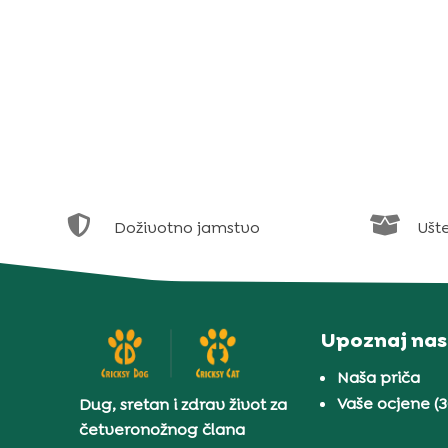


Doživotno jamstvo
Ušt
Upoznaj nas
Naša priča
Vaše ocjene (
Dug, sretan i zdrav život za
četveronožnog člana