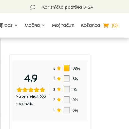
Korisnička podrška 0–24

(0)
iji pas
Mačka
Moj račun
Košarica
5
93%
4.9
4
6%
3
1%
Na temelju 1.655
2
0%
recenzija
1
0%