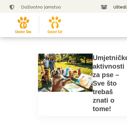
Doživotno jamstvo
Uštedi


Umjetničk
aktivnosti
za pse –
Sve što
trebaš
znati o
tome!