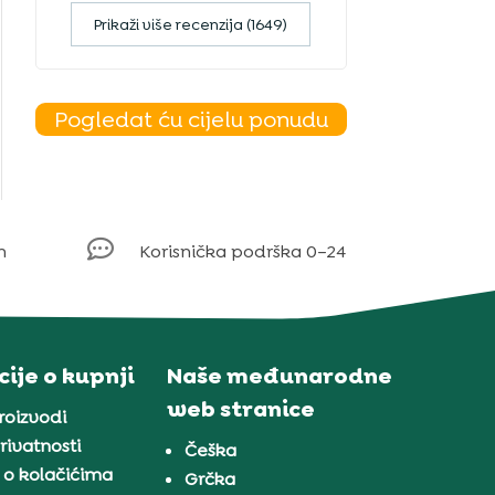
Prikaži više recenzija (1649)
Pogledat ću cijelu ponudu

m
Korisnička podrška 0–24
ije o kupnji
Naše međunarodne
web stranice
proizvodi
rivatnosti
Češka
 o kolačićima
Grčka