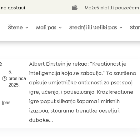
 na dostavi
Možeš platiti pouzećem

Štene
Mali pas
Srednji ili veliki pas
Star
e
Albert Einstein je rekao: “Kreativnost je
5.
inteligencija koja se zabavlja.” To savršeno
prosinca
opisuje umjetničke aktivnosti za pse: spoj
2025.
igre, učenja, i povezivanja. Kroz kreativne
igre poput slikanja šapama i mirisnih
|
pas
izazova, stvaramo trenutke veselja i
duboke...