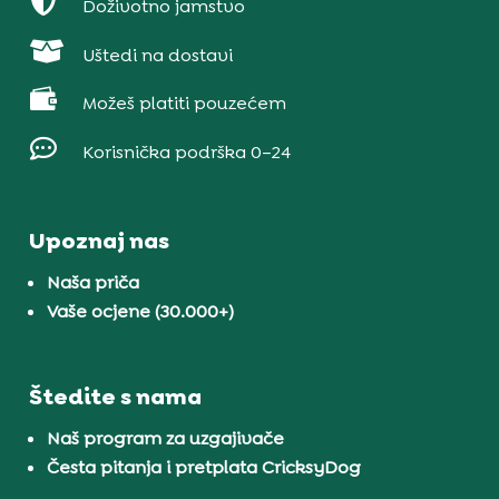

Doživotno jamstvo

Uštedi na dostavi

Možeš platiti pouzećem

Korisnička podrška 0–24
Upoznaj nas
Naša priča
Vaše ocjene (30.000+)
Štedite s nama
Naš program za uzgajivače
Česta pitanja i pretplata CricksyDog