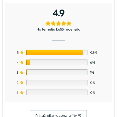
4.9
Na temelju 1.655 recenzija
5
93%
4
6%
3
1%
2
0%
1
0%
Prikaži više recenzija (1649)