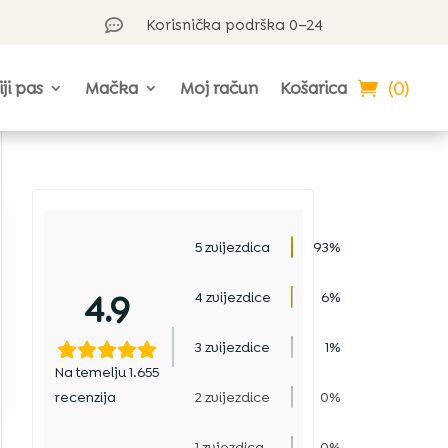
Korisnička podrška 0–24

(0)
iji pas
Mačka
Moj račun
Košarica
5 zvijezdica
93%
4.9
4 zvijezdice
6%
3 zvijezdice
1%
Na temelju 1.655
recenzija
2 zvijezdice
0%
1 zvjezdica
0%