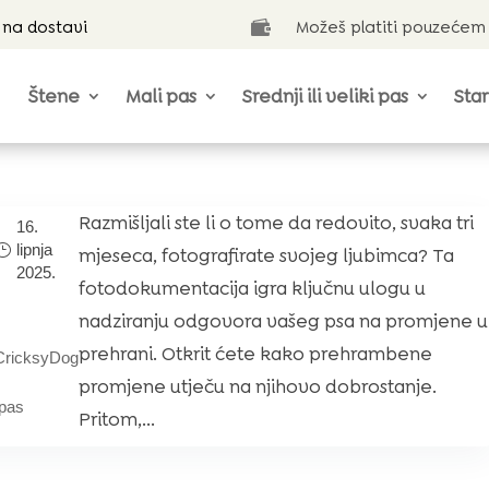
 na dostavi
Možeš platiti pouzećem

Štene
Mali pas
Srednji ili veliki pas
Star
Razmišljali ste li o tome da redovito, svaka tri
16.
lipnja
mjeseca, fotografirate svojeg ljubimca? Ta
2025.
fotodokumentacija igra ključnu ulogu u
nadziranju odgovora vašeg psa na promjene u
prehrani. Otkrit ćete kako prehrambene
CricksyDog
promjene utječu na njihovo dobrostanje.
pas
Pritom,...