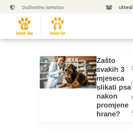
Doživotno jamstvo
Uštedi


Zašto
svakih 3
mjeseca
|
slikati psa
nakon
promjene
,
hrane?