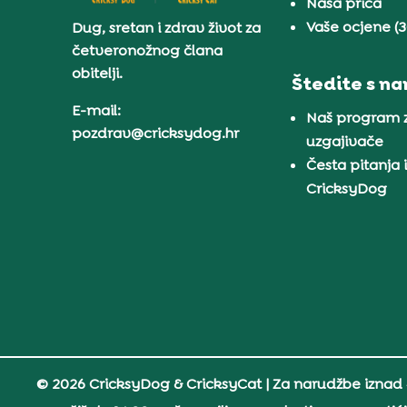
Naša priča
Vaše ocjene (
Dug, sretan i zdrav život za
četveronožnog člana
obitelji.
Štedite s n
E-mail:
Naš program 
pozdrav@cricksydog.hr
uzgajivače
Česta pitanja 
CricksyDog
© 2026 CricksyDog & CricksyCat
| Za narudžbe iznad