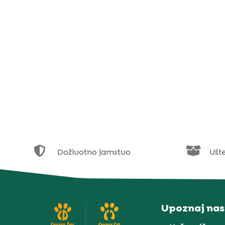


Doživotno jamstvo
Ušt
Upoznaj nas