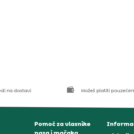

edi na dostavi
Možeš platiti pouzeće
Pomoć za vlasnike
Informac
pasa i mačaka