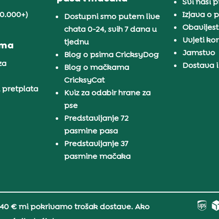
Svi naši 
30.000+)
Izjava o p
Dostupni smo putem live
Obavijest
chata 0-24, svih 7 dana u
Uvjeti kor
tjednu
ama
Jamstvo
Blog o psima CricksyDog
za
Dostava i
Blog o mačkama
CricksyCat
i pretplata
Kviz za odabir hrane za
pse
Predstavljanje 72
pasmine pasa
Predstavljanje 37
pasmine mačaka
 40 € mi pokrivamo trošak dostave. Ako