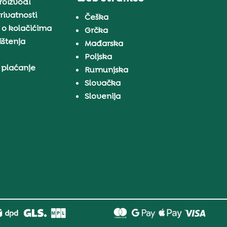
proizvodi
rivatnosti
Češka
 o kolačićima
Grčka
ištenja
Mađarska
Poljska
 plaćanje
Rumunjska
Slovačka
Slovenija