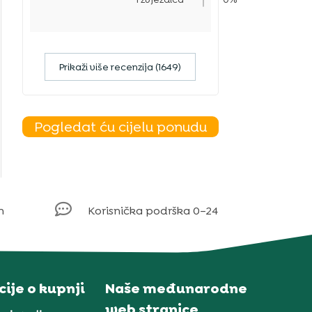
Prikaži više recenzija (1649)
Pogledat ću cijelu ponudu

m
Korisnička podrška 0–24
ije o kupnji
Naše međunarodne
web stranice