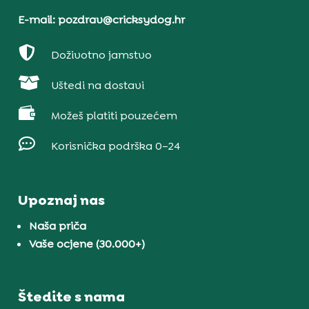
E-mail: pozdrav@cricksydog.hr

Doživotno jamstvo

Uštedi na dostavi

Možeš platiti pouzećem

Korisnička podrška 0–24
Upoznaj nas
Naša priča
Vaše ocjene (30.000+)
Štedite s nama