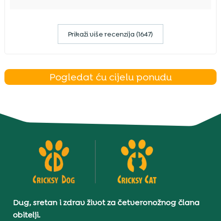
Prikaži više recenzija (1647)
Pogledat ću cijelu ponudu
Dug, sretan i zdrav život za četveronožnog člana
obitelji.