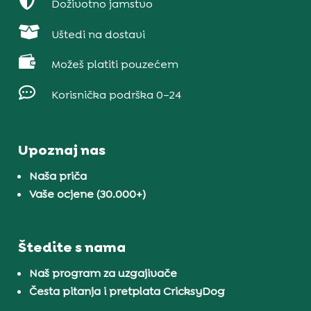

Doživotno jamstvo

Uštedi na dostavi

Možeš platiti pouzećem

Korisnička podrška 0–24
Upoznaj nas
Naša priča
Vaše ocjene (30.000+)
Štedite s nama
Naš program za uzgajivače
Česta pitanja i pretplata CricksyDog