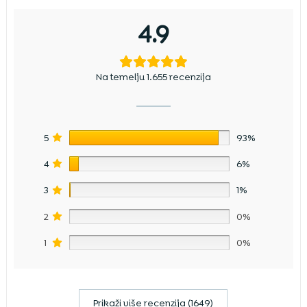
4.9
Na temelju 1.655 recenzija
5
93%
4
6%
3
1%
2
0%
1
0%
Prikaži više recenzija (1649)