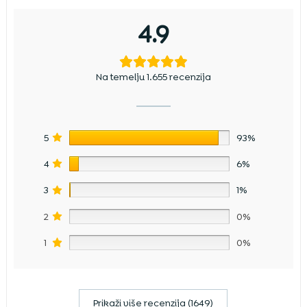
4.9
Na temelju 1.655 recenzija
5
93%
4
6%
3
1%
2
0%
1
0%
Prikaži više recenzija (1649)