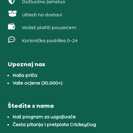

Doživotno jamstvo

Uštedi na dostavi

Možeš platiti pouzećem

Korisnička podrška 0–24
Upoznaj nas
Naša priča
Vaše ocjene (30.000+)
Štedite s nama
Naš program za uzgajivače
Česta pitanja i pretplata CricksyDog