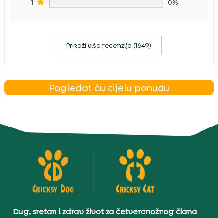
1
0%
Prikaži više recenzija (1649)
Pogledat ću cijelu ponudu
Dug, sretan i zdrav život za četveronožnog člana