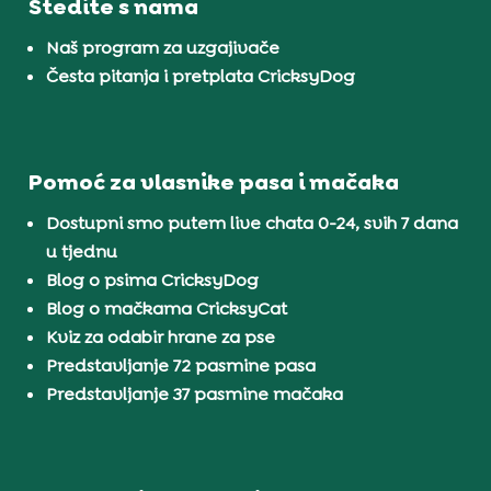
Štedite s nama
Naš program za uzgajivače
Česta pitanja i pretplata CricksyDog
Pomoć za vlasnike pasa i mačaka
Dostupni smo putem live chata 0-24, svih 7 dana
u tjednu
Blog o psima CricksyDog
Blog o mačkama CricksyCat
Kviz za odabir hrane za pse
Predstavljanje 72 pasmine pasa
Predstavljanje 37 pasmine mačaka