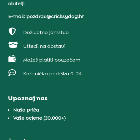
obitelji.
E-mail: pozdrav@cricksydog.hr

Doživotno jamstvo

Uštedi na dostavi

Možeš platiti pouzećem

Korisnička podrška 0–24
Upoznaj nas
Naša priča
Vaše ocjene (30.000+)