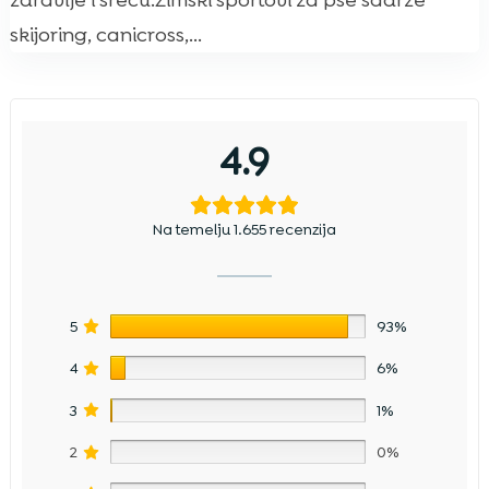
zdravlje i sreću.Zimski sportovi za pse sadrže
skijoring, canicross,...
4.9
Na temelju 1.655 recenzija
5
93%
4
6%
3
1%
2
0%