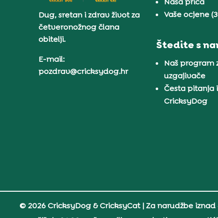
Naša priča
Vaše ocjene (
Dug, sretan i zdrav život za
četveronožnog člana
obitelji.
Štedite s n
E-mail:
Naš program 
pozdrav@cricksydog.hr
uzgajivače
Česta pitanja 
CricksyDog
© 2026 CricksyDog & CricksyCat
| Za narudžbe iznad