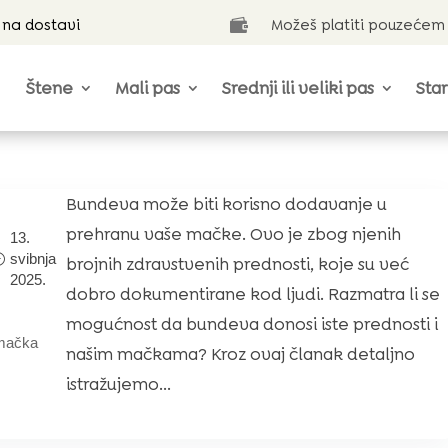
 na dostavi
Možeš platiti pouzećem

Štene
Mali pas
Srednji ili veliki pas
Star
Bundeva može biti korisno dodavanje u
prehranu vaše mačke. Ovo je zbog njenih
13.
svibnja
brojnih zdravstvenih prednosti, koje su već
2025.
dobro dokumentirane kod ljudi. Razmatra li se
mogućnost da bundeva donosi iste prednosti i
mačka
našim mačkama? Kroz ovaj članak detaljno
istražujemo...