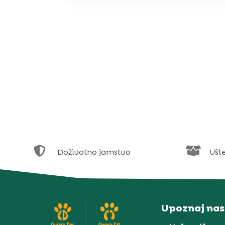


Doživotno jamstvo
Ušt
Upoznaj nas