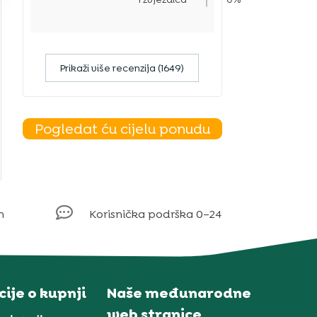
Prikaži više recenzija (1649)
Pogledat ću cijelu ponudu

m
Korisnička podrška 0–24
ije o kupnji
Naše međunarodne
web stranice