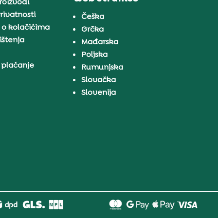
proizvodi
rivatnosti
Češka
 o kolačićima
Grčka
ištenja
Mađarska
Poljska
 plaćanje
Rumunjska
Slovačka
Slovenija