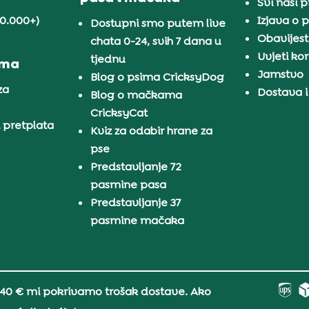
Svi naši 
30.000+)
Izjava o p
Dostupni smo putem live
Obavijest
chata 0-24, svih 7 dana u
Uvjeti kor
tjednu
ama
Jamstvo
Blog o psima CricksyDog
za
Dostava i
Blog o mačkama
CricksyCat
i pretplata
Kviz za odabir hrane za
pse
Predstavljanje 72
pasmine pasa
Predstavljanje 37
pasmine mačaka
 40 € mi pokrivamo trošak dostave. Ako