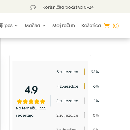
Korisnička podrška 0–24

(0)
iji pas
Mačka
Moj račun
Košarica
5 zvijezdica
93%
4.9
4 zvijezdice
6%
3 zvijezdice
1%
Na temelju 1.655
recenzija
2 zvijezdice
0%
1 zvjezdica
0%