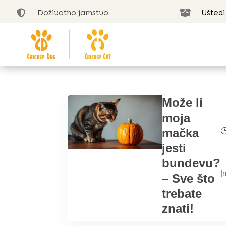
Doživotno jamstvo
Uštedi


Može li
moja
mačka
jesti
bundevu?
|
– Sve što
trebate
znati!