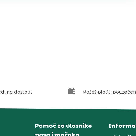

edi na dostavi
Možeš platiti pouzeće
Pomoć za vlasnike
Informac
pasa i mačaka