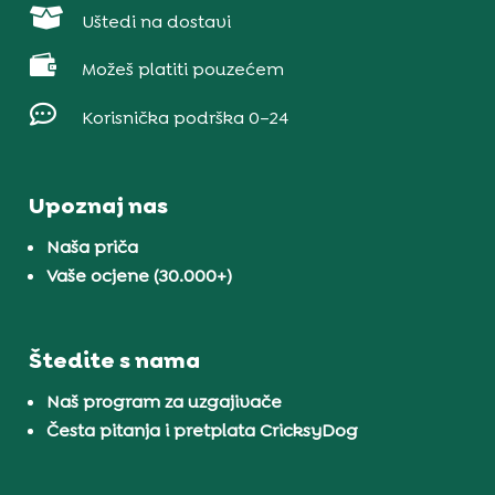

Uštedi na dostavi

Možeš platiti pouzećem

Korisnička podrška 0–24
Upoznaj nas
Naša priča
Vaše ocjene (30.000+)
Štedite s nama
Naš program za uzgajivače
Česta pitanja i pretplata CricksyDog