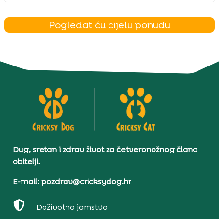
Pogledat ću cijelu ponudu
Dug, sretan i zdrav život za četveronožnog člana
obitelji.
E-mail: pozdrav@cricksydog.hr

Doživotno jamstvo