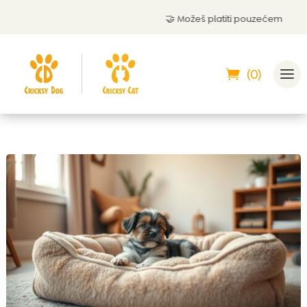
🤝 Možeš platiti pouzećem
(0)