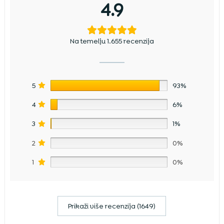
4.9
Na temelju 1.655 recenzija
5
93%
4
6%
3
1%
2
0%
1
0%
Prikaži više recenzija (1649)