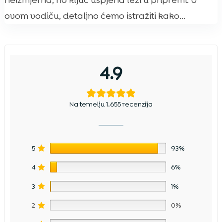
neizmjerna, no ključ uspjeha leži u pripremi. U
ovom vodiču, detaljno ćemo istražiti kako...
4.9
Na temelju 1.655 recenzija
5
93%
4
6%
3
1%
2
0%