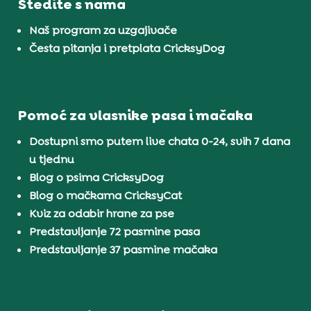
Štedite s nama
Naš program za uzgajivače
Česta pitanja i pretplata CricksyDog
Pomoć za vlasnike pasa i mačaka
Dostupni smo putem live chata 0-24, svih 7 dana
u tjednu
Blog o psima CricksyDog
Blog o mačkama CricksyCat
Kviz za odabir hrane za pse
Predstavljanje 72 pasmine pasa
Predstavljanje 37 pasmine mačaka