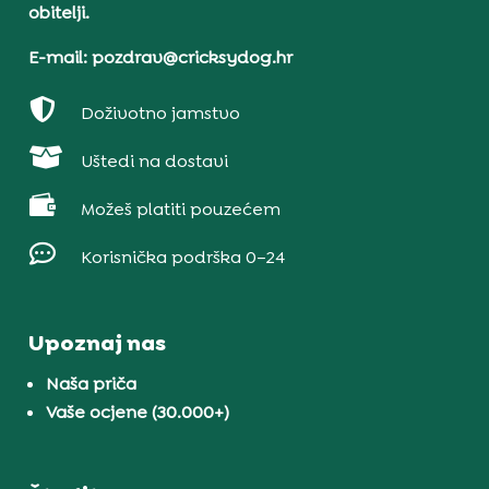
obitelji.
E-mail: pozdrav@cricksydog.hr

Doživotno jamstvo

Uštedi na dostavi

Možeš platiti pouzećem

Korisnička podrška 0–24
Upoznaj nas
Naša priča
Vaše ocjene (30.000+)