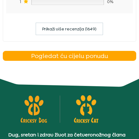
1
0%
Prikaži više recenzija (1649)
Pogledat ću cijelu ponudu
Dug, sretan i zdrav život za četveronožnog člana