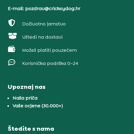
E-mail: pozdrav@cricksydog.hr

Doživotno jamstvo

Uštedi na dostavi

Možeš platiti pouzećem

Korisnička podrška 0–24
Upoznaj nas
Naša priča
Vaše ocjene (30.000+)
Štedite s nama