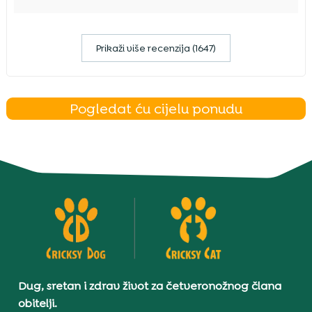
Prikaži više recenzija (1647)
Pogledat ću cijelu ponudu
Dug, sretan i zdrav život za četveronožnog člana
obitelji.