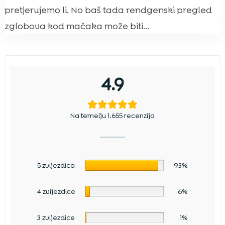
pretjerujemo li. No baš tada rendgenski pregled
zglobova kod mačaka može biti...
4.9
Na temelju 1.655 recenzija
5 zvijezdica
93%
4 zvijezdice
6%
3 zvijezdice
1%