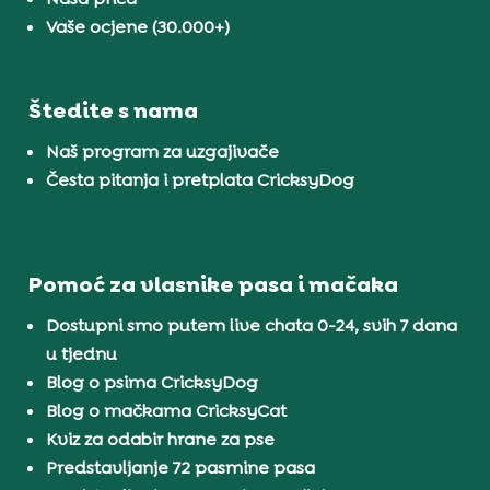
Vaše ocjene (30.000+)
Štedite s nama
Naš program za uzgajivače
Česta pitanja i pretplata CricksyDog
Pomoć za vlasnike pasa i mačaka
Dostupni smo putem live chata 0-24, svih 7 dana
u tjednu
Blog o psima CricksyDog
Blog o mačkama CricksyCat
Kviz za odabir hrane za pse
Predstavljanje 72 pasmine pasa