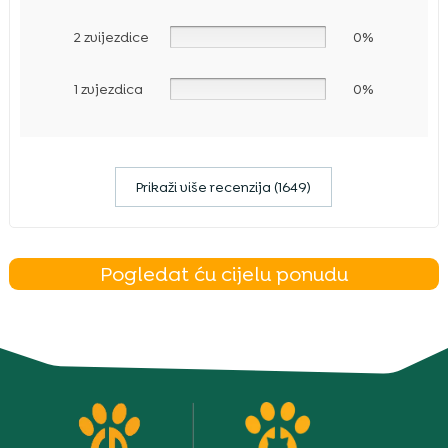
2 zvijezdice
0%
1 zvjezdica
0%
Prikaži više recenzija (1649)
Pogledat ću cijelu ponudu