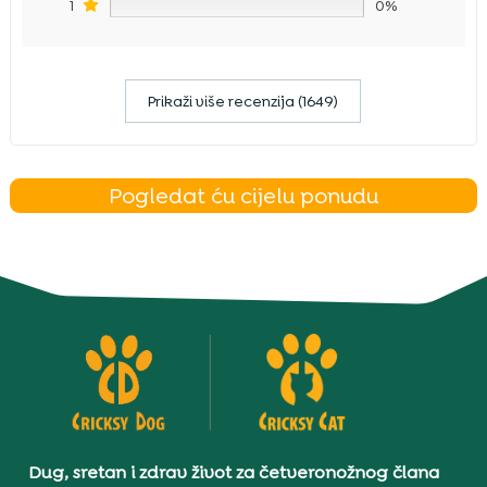
1
0%
Prikaži više recenzija (1649)
Pogledat ću cijelu ponudu
Dug, sretan i zdrav život za četveronožnog člana