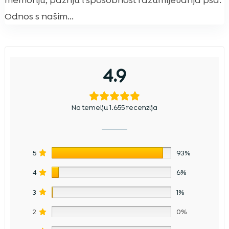
memoriju, pažnju i sposobnost razumijevanja psa.
Odnos s našim...
4.9
Na temelju 1.655 recenzija
5
93%
4
6%
3
1%
2
0%