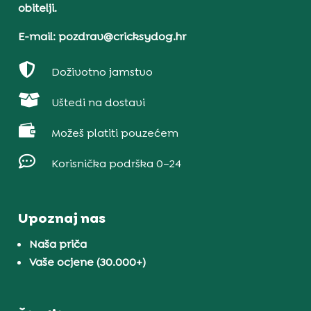
obitelji.
E-mail: pozdrav@cricksydog.hr

Doživotno jamstvo

Uštedi na dostavi

Možeš platiti pouzećem

Korisnička podrška 0–24
Upoznaj nas
Naša priča
Vaše ocjene (30.000+)