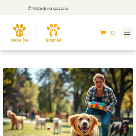
📦 Uštedi na dostavi

(0)