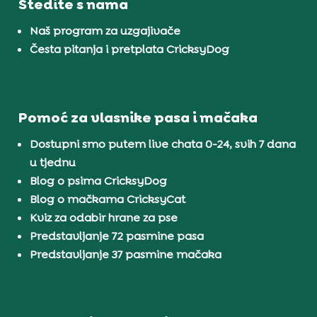
Štedite s nama
Naš program za uzgajivače
Česta pitanja i pretplata CricksyDog
Pomoć za vlasnike pasa i mačaka
Dostupni smo putem live chata 0-24, svih 7 dana
u tjednu
Blog o psima CricksyDog
Blog o mačkama CricksyCat
Kviz za odabir hrane za pse
Predstavljanje 72 pasmine pasa
Predstavljanje 37 pasmine mačaka