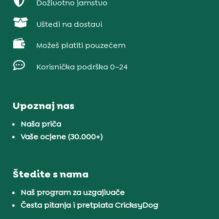

Doživotno jamstvo

Uštedi na dostavi

Možeš platiti pouzećem

Korisnička podrška 0–24
Upoznaj nas
Naša priča
Vaše ocjene (30.000+)
Štedite s nama
Naš program za uzgajivače
Česta pitanja i pretplata CricksyDog