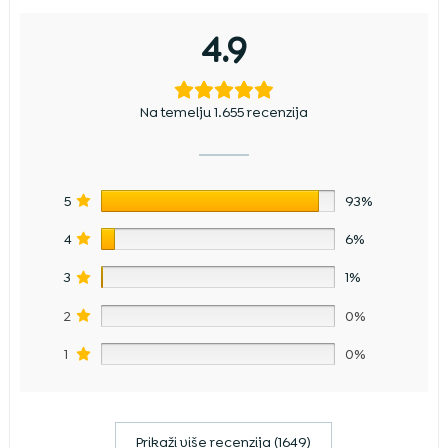
4.9
Na temelju 1.655 recenzija
5
93%
4
6%
3
1%
2
0%
1
0%
Prikaži više recenzija (1649)