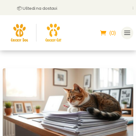
📦 Uštedi na dostavi
🤝 Mo
(0)