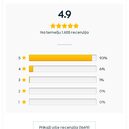
4.9
Na temelju 1.655 recenzija
5
93%
4
6%
3
1%
2
0%
1
0%
Prikaži više recenzija (1649)