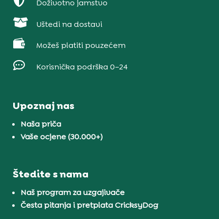

Doživotno jamstvo

Uštedi na dostavi

Možeš platiti pouzećem

Korisnička podrška 0–24
Upoznaj nas
Naša priča
Vaše ocjene (30.000+)
Štedite s nama
Naš program za uzgajivače
Česta pitanja i pretplata CricksyDog