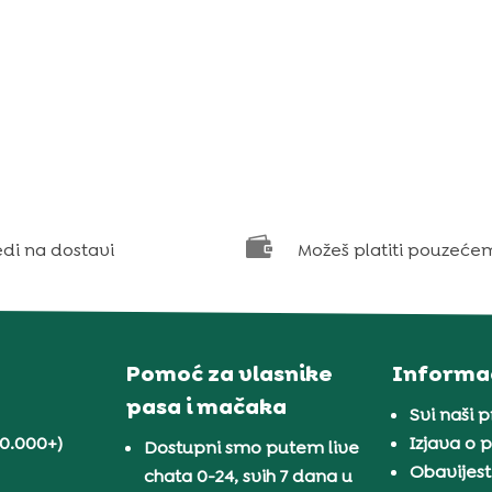

edi na dostavi
Možeš platiti pouzeće
Pomoć za vlasnike
Informac
pasa i mačaka
Svi naši 
30.000+)
Izjava o p
Dostupni smo putem live
Obavijest
chata 0-24, svih 7 dana u