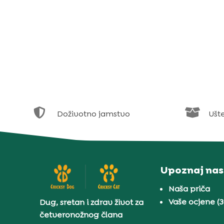


Doživotno jamstvo
Ušt
Upoznaj nas
Naša priča
Vaše ocjene (
Dug, sretan i zdrav život za
četveronožnog člana