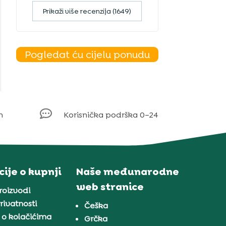
Prikaži više recenzija (1649)
Pogledat ću cijelu ponudu

m
Korisnička podrška 0–24
ije o kupnji
Naše međunarodne
web stranice
proizvodi
rivatnosti
Češka
 o kolačićima
Grčka