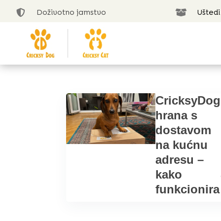
Doživotno jamstvo
Uštedi


CricksyDog
hrana s
dostavom
na kućnu
adresu –
kako
funkcionira