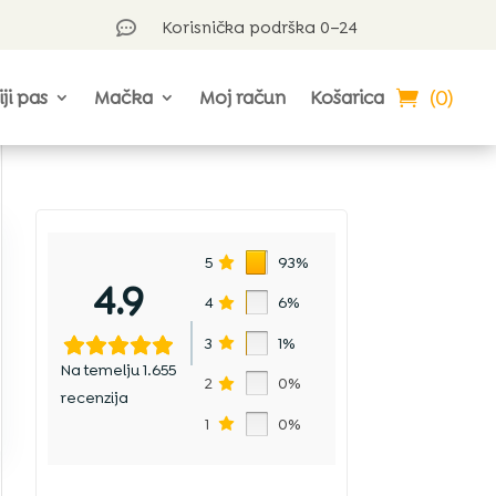
Korisnička podrška 0–24

(0)
iji pas
Mačka
Moj račun
Košarica
5
93%
4.9
4
6%
3
1%
Na temelju 1.655
2
0%
recenzija
1
0%