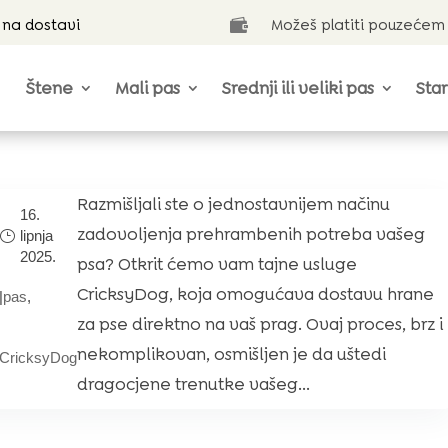
 na dostavi
Možeš platiti pouzećem

Štene
Mali pas
Srednji ili veliki pas
Star
Razmišljali ste o jednostavnijem načinu
16.
zadovoljenja prehrambenih potreba vašeg
lipnja
2025.
psa? Otkrit ćemo vam tajne usluge
CricksyDog, koja omogućava dostavu hrane
|
pas
,
za pse direktno na vaš prag. Ovaj proces, brz i
nekomplikovan, osmišljen je da uštedi
CricksyDog
dragocjene trenutke vašeg...